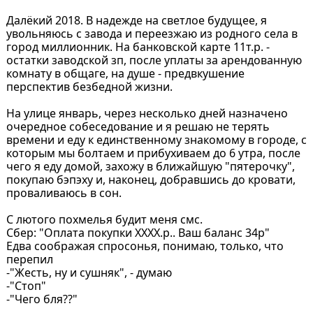
Далёкий 2018. В надежде на светлое будущее, я
увольняюсь с завода и переезжаю из родного села в
город миллионник. На банковской карте 11т.р. -
остатки заводской зп, после уплаты за арендованную
комнату в общаге, на душе - предвкушение
перспектив безбедной жизни.
На улице январь, через несколько дней назначено
очередное собеседование и я решаю не терять
времени и еду к единственному знакомому в городе, с
которым мы болтаем и прибухиваем до 6 утра, после
чего я еду домой, захожу в ближайшую "пятерочку",
покупаю бэпэху и, наконец, добравшись до кровати,
проваливаюсь в сон.
С лютого похмелья будит меня смс.
Сбер: "Оплата покупки ХХХХ.р.. Ваш баланс 34р"
Едва соображая спросонья, понимаю, только, что
перепил
-"Жесть, ну и сушняк", - думаю
-"Стоп"
-"Чего бля??"