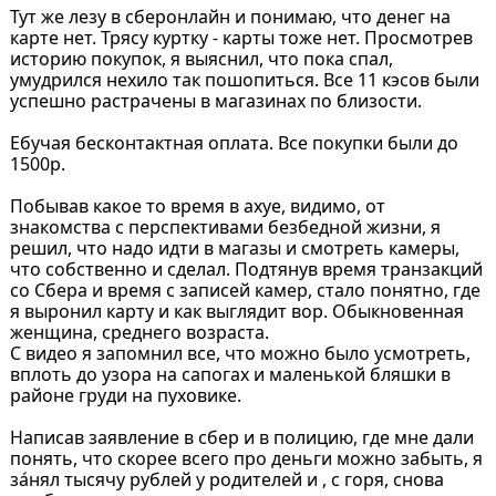
Тут же лезу в сберонлайн и понимаю, что денег на
карте нет. Трясу куртку - карты тоже нет. Просмотрев
историю покупок, я выяснил, что пока спал,
умудрился нехило так пошопиться. Все 11 кэсов были
успешно растрачены в магазинах по близости.
Ебучая бесконтактная оплата. Все покупки были до
1500р.
Побывав какое то время в ахуе, видимо, от
знакомства с перспективами безбедной жизни, я
решил, что надо идти в магазы и смотреть камеры,
что собственно и сделал. Подтянув время транзакций
со Сбера и время с записей камер, стало понятно, где
я выронил карту и как выглядит вор. Обыкновенная
женщина, среднего возраста.
С видео я запомнил все, что можно было усмотреть,
вплоть до узора на сапогах и маленькой бляшки в
районе груди на пуховике.
Написав заявление в сбер и в полицию, где мне дали
понять, что скорее всего про деньги можно забыть, я
за́нял тысячу рублей у родителей и , с горя, снова