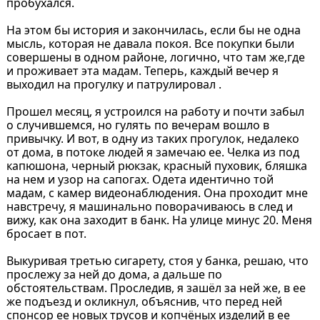
пробухался.
На этом бы история и закончилась, если бы не одна
мысль, которая не давала покоя. Все покупки были
совершены в одном районе, логично, что там же,где
и проживает эта мадам. Теперь, каждый вечер я
выходил на прогулку и патрулировал .
Прошел месяц, я устроился на работу и почти забыл
о случившемся, но гулять по вечерам вошло в
привычку. И вот, в одну из таких прогулок, недалеко
от дома, в потоке людей я замечаю ее. Челка из под
капюшона, черный рюкзак, красный пуховик, бляшка
на нем и узор на сапогах. Одета идентично той
мадам, с камер видеонаблюдения. Она проходит мне
навстречу, я машинально поворачиваюсь в след и
вижу, как она заходит в банк. На улице минус 20. Меня
бросает в пот.
Выкуривая третью сигарету, стоя у банка, решаю, что
прослежу за ней до дома, а дальше по
обстоятельствам. Проследив, я зашёл за ней же, в ее
же подъезд и окликнул, объяснив, что перед ней
спонсор ее новых трусов и копчёных изделий в ее