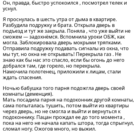
Он, правда, быстро успокоился , посмотрел телек и
уснул.
Я проснулась в шесть утра от дыма в квартире.
Разбудила подружку и брата. Открыла дверь в
подъезд и тут же закрыла. Поняла , что уже выйти не
сможем — задохнёмся. Вспомнила уроки ОБЖ, как
могла. Заблокировала дверь мокрыми тряпками.
Отправила подружку подавать сигналы из окна, что
мы тут, но окна не открывать! Перекрыла газ . Не
знаю как бы нас это спасло, если бы огонь до него
добрался там, где горело, но перекрыла.
Намочила полотенец, приложили к лицам, стали
ждать спасения.
Ночью бабушка того парня подожгла дверь своей
комнаты (деменция).
Мать посадила парня на подоконник другой комнаты,
сама попыталась тушить, потом выйти из квартиры
через дверь, но не смогла и выйти и вернуться к
подоконнику. Пацан прождал ее до того момента ,
пока на него не начала капать штора, тогда спрыгнул,
сломал ногу. Ожогов много, но выжил.