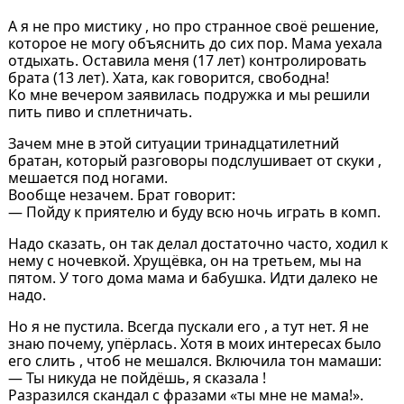
А я не про мистику , но про странное своё решение,
которое не могу объяснить до сих пор. Мама уехала
отдыхать. Оставила меня (17 лет) контролировать
брата (13 лет). Хата, как говорится, свободна!
Ко мне вечером заявилась подружка и мы решили
пить пиво и сплетничать.
Зачем мне в этой ситуации тринадцатилетний
братан, который разговоры подслушивает от скуки ,
мешается под ногами.
Вообще незачем. Брат говорит:
— Пойду к приятелю и буду всю ночь играть в комп.
Надо сказать, он так делал достаточно часто, ходил к
нему с ночевкой. Хрущёвка, он на третьем, мы на
пятом. У того дома мама и бабушка. Идти далеко не
надо.
Но я не пустила. Всегда пускали его , а тут нет. Я не
знаю почему, упёрлась. Хотя в моих интересах было
его слить , чтоб не мешался. Включила тон мамаши:
— Ты никуда не пойдёшь, я сказала !
Разразился скандал с фразами «ты мне не мама!».