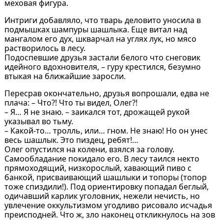
меховая фигура.
Интриги добавляло, что тварь деловито уносила в
подмышках шампуры шашлыка. Еще витал над
мангалом его дух, шкварчал на углях лук, но мясо
растворилось в лесу.
Подоспевшие друзья застали белого что снеговик
идейного вдохновителя, – гуру крестился, безумно
втыкая на ближайшие заросли.
Пересрав окончательно, друзья вопрошали, едва не
плача: – Что?! Что ты видел, Олег?!
– Я… Я не знаю. – заикался тот, дрожащей рукой
указывал во тьму.
– Какой-то… тролль, или… гном. Не знаю! Но он унес
весь шашлык. Это пиздец, ребят!…
Олег опустился на колени, взялся за голову.
Самообладание покидало его. В лесу таился некто
прямоходящий, низкорослый, хавающий пиво с
банкой, присваивающий шашлыки и топоры (топор
тоже спиздили!). Под ориентировку попадал беглый,
одичавший карлик уголовник, нежели нечисть, но
увлечение оккультизмом угодливо рисовало исчадья
преисподней. Что ж, зло наконец откликнулось на зов