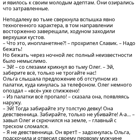
и явилось к своим молодым адептам. Они озирались
что затравленные.
Неподалеку во тьме сверкнула вспышка явно
техногенного характера, в том направлении
восторженно заверещали, ходуном заходили
верхушки кустов.
– Что это, инопланетяне?! – прохрипел Славик. – Надо
бежать!
Но бежать через ночной лес полный неизвестности
было немыслимо.
– Эй! – со слезами крикнул во тьму Олег. – Эй,
заберите всё, только не трогайте нас!
Ольга слышала предложение об отступном из
палатки, куда кинулась за телефоном. Олег немного
опоздал – «всё» уже спижжено!
– Из палатки всё пропало! – сказала она, появляясь
наружу.
– Эй! Тогда забирайте эту толстую девку! Она
девственница. Забирайте, только не убивайте! А-а… –
завыл Олег и скрючился на земле, – главный с
треском сломался.
– Я не девственница. Он врет!! – задохнулась Ольга,
подскочила и отвесил своему первому мужчине