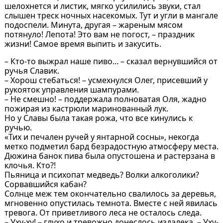
шелохнется и листик, мягко усилились звуки, стал
слышен треск ночных насекомых. Тут и угли в мангале
подоспели. Минута, другая – жареным мясом
потянуло! Лепота! Это вам не погост, – праздник
жизни! Самое время выпить и закусить.
– Кто-то выжрал наше пиво... – сказал вернувшийся от
ручья Славик.
– Хорош стебаться! – усмехнулся Олег, присевший у
рукояток управления шампурами.
– Не смешно! – поддержала полноватая Оля, жадно
пожирая из кастрюли маринованный лук.
Но у Славы была такая рожа, что все кинулись к
ручью.
«Тих и печален ручей у янтарной сосны», некогда
метко подметил бард безрадостную атмосферу места.
Дюжина банок пива была опустошена и растерзана в
клочья. Кто?!
Пьяница и психопат медведь? Волки алкоголики?
Сорвавшийся кабан?
Солнце меж тем окончательно свалилось за деревья,
мгновенно опустилась темнота. Вместе с ней явилась
тревога. От приветливого леса не осталось следа.
– Уху-ху! – глухо и тревожно донеслось издалека. – Уху-