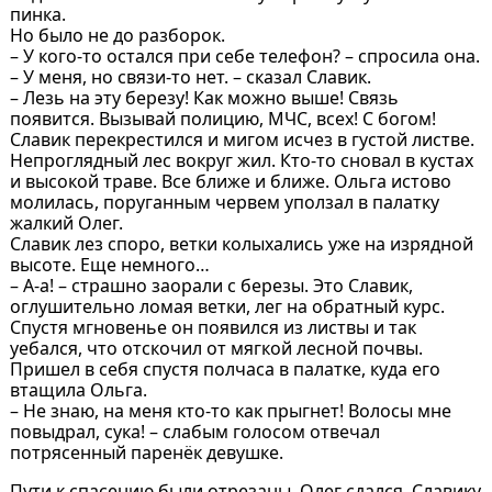
пинка.
Но было не до разборок.
– У кого-то остался при себе телефон? – спросила она.
– У меня, но связи-то нет. – сказал Славик.
– Лезь на эту березу! Как можно выше! Связь
появится. Вызывай полицию, МЧС, всех! С богом!
Славик перекрестился и мигом исчез в густой листве.
Непроглядный лес вокруг жил. Кто-то сновал в кустах
и высокой траве. Все ближе и ближе. Ольга истово
молилась, поруганным червем уползал в палатку
жалкий Олег.
Славик лез споро, ветки колыхались уже на изрядной
высоте. Еще немного…
– А-а! – страшно заорали с березы. Это Славик,
оглушительно ломая ветки, лег на обратный курс.
Спустя мгновенье он появился из листвы и так
уебался, что отскочил от мягкой лесной почвы.
Пришел в себя спустя полчаса в палатке, куда его
втащила Ольга.
– Не знаю, на меня кто-то как прыгнет! Волосы мне
повыдрал, сука! – слабым голосом отвечал
потрясенный паренёк девушке.
Пути к спасению были отрезаны. Олег сдался, Славику