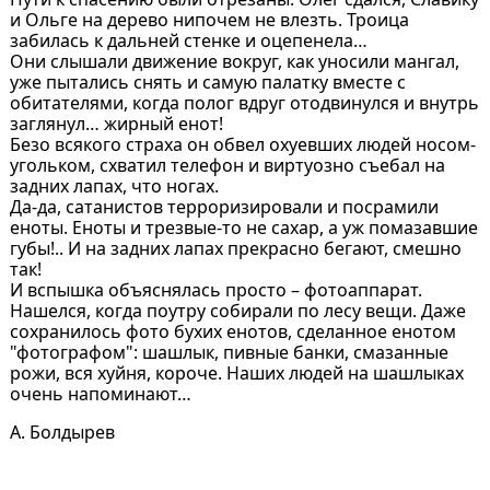
и Ольге на дерево нипочем не влезть. Троица
забилась к дальней стенке и оцепенела…
Они слышали движение вокруг, как уносили мангал,
уже пытались снять и самую палатку вместе с
обитателями, когда полог вдруг отодвинулся и внутрь
заглянул… жирный енот!
Безо всякого страха он обвел охуевших людей носом-
угольком, схватил телефон и виртуозно съебал на
задних лапах, что ногах.
Да-да, сатанистов терроризировали и посрамили
еноты. Еноты и трезвые-то не сахар, а уж помазавшие
губы!.. И на задних лапах прекрасно бегают, смешно
так!
И вспышка объяснялась просто – фотоаппарат.
Нашелся, когда поутру собирали по лесу вещи. Даже
сохранилось фото бухих енотов, сделанное енотом
"фотографом": шашлык, пивные банки, смазанные
рожи, вся хуйня, короче. Наших людей на шашлыках
очень напоминают…
А. Болдырев