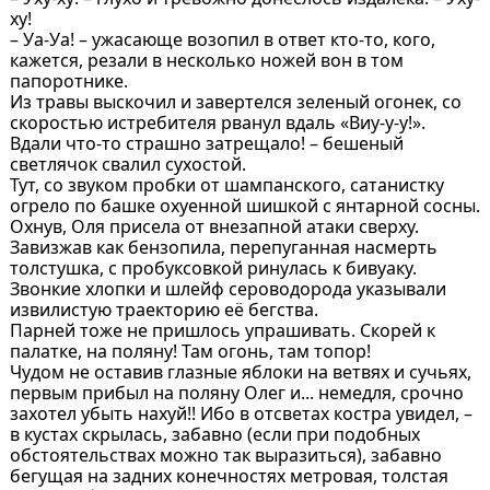
ху!
– Уа-Уа! – ужасающе возопил в ответ кто-то, кого,
кажется, резали в несколько ножей вон в том
папоротнике.
Из травы выскочил и завертелся зеленый огонек, со
скоростью истребителя рванул вдаль «Виу-у-у!».
Вдали что-то страшно затрещало! – бешеный
светлячок свалил сухостой.
Тут, со звуком пробки от шампанского, сатанистку
огрело по башке охуенной шишкой с янтарной сосны.
Охнув, Оля присела от внезапной атаки сверху.
Завизжав как бензопила, перепуганная насмерть
толстушка, с пробуксовкой ринулась к бивуаку.
Звонкие хлопки и шлейф сероводорода указывали
извилистую траекторию её бегства.
Парней тоже не пришлось упрашивать. Скорей к
палатке, на поляну! Там огонь, там топор!
Чудом не оставив глазные яблоки на ветвях и сучьях,
первым прибыл на поляну Олег и... немедля, срочно
захотел убыть нахуй!! Ибо в отсветах костра увидел, –
в кустах скрылась, забавно (если при подобных
обстоятельствах можно так выразиться), забавно
бегущая на задних конечностях метровая, толстая