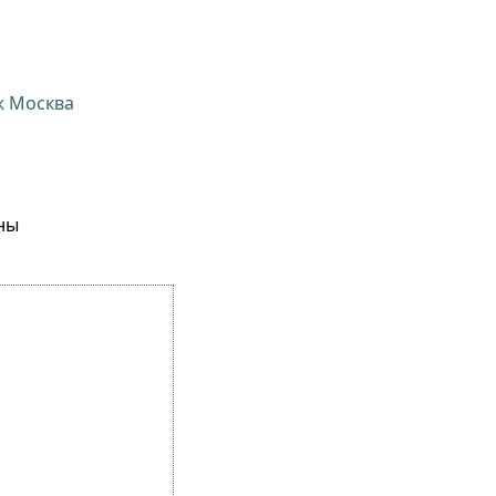
ж Москва
ны