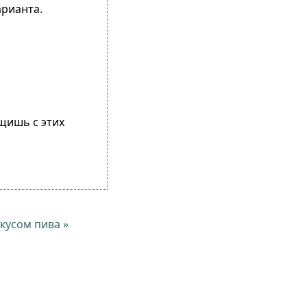
арианта.
ащишь с этих
кусом пива »