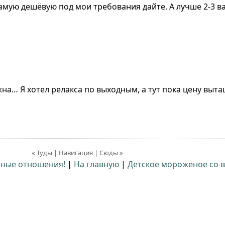
 самую дешёвую под мои требования дайте. А лучше 2-3 в
жна… Я хотел релакса по выходным, а тут пока цену выт
« Туды | Навигация | Сюды »
льные отношения!
|
На главную
|
Детское мороженое со в