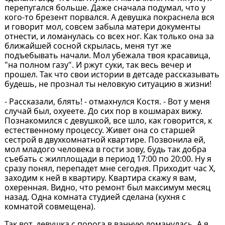
перепугался больше. Даже сначала подумал, что у
кого-то брезент порвался. А девушка покраснела вся
и говорит мол, совсем забыла матери документы
отнести, и ломанулась со всех ног. Как только она за
ближайшей сосной скрылась, меня тут же
подъебывать начали. Мол убежала твоя красавица,
"на полном газу". И ржут суки, так весь вечер и
прошел. Так что свои истории в детсаде рассказывать
будешь, не прознал ты неловкую ситуацию в жизни!
- Рассказали, блять! - отмахнулся Костя. - Вот у меня
случай был, охуеете. До сих пор в кошмарах вижу.
Познакомился с девушкой, все шло, как говорится, к
естественному процессу. Живет она со старшей
сестрой в двухкомнатной квартире. Позвонила ей,
мол младого человека в гости зову, будь так добра
съебать с жилплощади в период 17:00 по 20:00. Ну я
сразу понял, перепадет мне сегодня. Приходит час Х,
заходим к ней в квартиру. Квартира скажу я вам,
охеренная. Видно, что ремонт был максимум месяц
назад. Одна комната студией сделана (кухня с
комнатой совмещена).
Так вот, девушка с порога в ванную ломанулась. А я