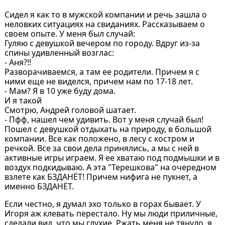
Сидел я как то в мужской компании и речь зашла о
неловких ситуациях на свиданиях. Рассказываем о
своем опыте. У меня был случай:
Гуляю с девушкой вечером по городу. Вдруг из-за
спины удивленный возглас:
- Аня?!!
Разворачиваемся, а там ее родители. Причем я с
ними еще не виделся, причем нам по 17-18 лет.
- Мам? Я в 10 уже буду дома.
И я такой
Смотрю, Андрей головой шатает.
- Пфф, нашел чем удивить. Вот у меня случай был!
Пошел с девушкой отдыхать на природу, в большой
компании. Все как положено, в лесу с костром и
речкой. Все за свои дела принялись, а мы с ней в
активные игры играем. Я ее хватаю под подмышки и в
воздух подкидываю. А эта "Терешкова" на очередном
взлете как БЗДАНЁТ! Причем нифига не пукнет, а
именно БЗДАНЁТ.
Если честно, я думал эхо только в горах бывает. У
Игоря аж клевать перестало. Ну мы люди приличные,
сделали вид, что мы глухие. Ржать меня не тянуло, я