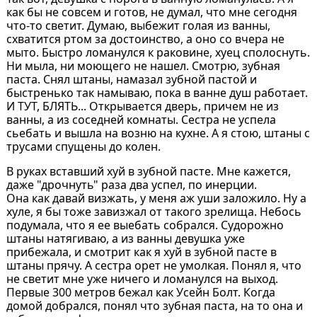
как бы не совсем и готов, не думал, что мне сегодня
что-то светит. Думаю, выбежит голая из ванны,
схватится ртом за достоинство, а оно со вчера не
мыто. Быстро ломанулся к раковине, хуец сполоснуть.
Ни мыла, ни моющего не нашел. Смотрю, зубная
паста. Снял штаны, намазал зубной пастой и
быстренько так намываю, пока в ванне душ работает.
И ТУТ, БЛЯТЬ... Открывается дверь, причем не из
ванны, а из соседней комнаты. Сестра не успела
сьебать и вышла на возню на кухне. А я стою, штаны с
трусами спущены до колен.
В руках вставший хуй в зубной пасте. Мне кажется,
даже "дрочнуть" раза два успел, по инерции.
Она как давай визжать, у меня аж уши заложило. Ну а
хуле, я бы тоже завизжал от такого зрелища. Небось
подумала, что я ее выебать собрался. Судорожно
штаны натягиваю, а из ванны девушка уже
прибежала, и смотрит как я хуй в зубной пасте в
штаны прячу. А сестра орет не умолкая. Понял я, что
не светит мне уже ничего и ломанулся на выход.
Первые 300 метров бежал как Усейн Болт. Когда
домой добрался, понял что зубная паста, на то она и