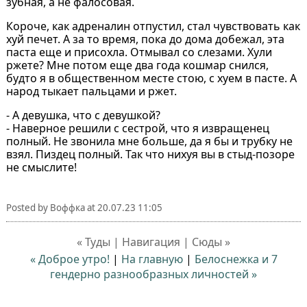
зубная, а не фалосовая.
Короче, как адреналин отпустил, стал чувствовать как
хуй печет. А за то время, пока до дома добежал, эта
паста еще и присохла. Отмывал со слезами. Хули
ржете? Мне потом еще два года кошмар снился,
будто я в общественном месте стою, с хуем в пасте. А
народ тыкает пальцами и ржет.
- А девушка, что с девушкой?
- Наверное решили с сестрой, что я извращенец
полный. Не звонила мне больше, да я бы и трубку не
взял. Пиздец полный. Так что нихуя вы в стыд-позоре
не смыслите!
Posted by
Воффка
at
20.07.23 11:05
« Туды | Навигация | Сюды »
« Доброе утро!
|
На главную
|
Белоснежка и 7
гендерно разнообразных личностей »