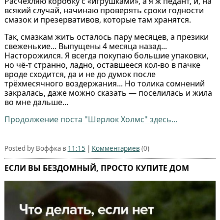
Расчехляю коробку с «игрушками», а я ж педант, и, на
всякий случай, начинаю проверять сроки годности
смазок и презервативов, которые там хранятся.
Так, смазкам жить осталось пару месяцев, а презики
свеженькие... Выпущены 4 месяца назад...
Насторожился. Я всегда покупаю большие упаковки,
но чё-т странно, ладно, оставшееся кол-во в пачке
вроде сходится, да и не до думок после
трёхмесячного воздержания... Но толика сомнений
закралась, даже можно сказать — поселилась и жила
во мне дальше...
Продолжение поста "Шерлок Холмс" здесь...
Posted by Воффка в
11:15
|
Комментариев
(0)
ЕСЛИ ВЫ БЕЗДОМНЫЙ, ПРОСТО КУПИТЕ ДОМ