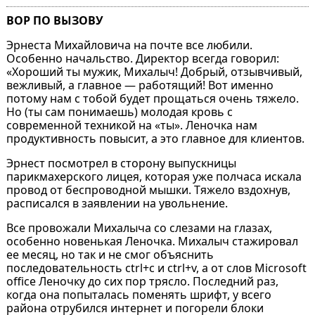
ВОР ПО ВЫЗОВУ
Эрнеста Михайловича на почте все любили.
Особенно начальство. Директор всегда говорил:
«Хороший ты мужик, Михалыч! Добрый, отзывчивый,
вежливый, а главное — работящий! Вот именно
потому нам с тобой будет прощаться очень тяжело.
Но (ты сам понимаешь) молодая кровь с
современной техникой на «ты». Леночка нам
продуктивность повысит, а это главное для клиентов.
Эрнест посмотрел в сторону выпускницы
парикмахерского лицея, которая уже полчаса искала
провод от беспроводной мышки. Тяжело вздохнув,
расписался в заявлении на увольнение.
Все провожали Михалыча со слезами на глазах,
особенно новенькая Леночка. Михалыч стажировал
ее месяц, но так и не смог объяснить
последовательность ctrl+c и ctrl+v, а от слов Microsoft
office Леночку до сих пор трясло. Последний раз,
когда она попыталась поменять шрифт, у всего
района отрубился интернет и погорели блоки