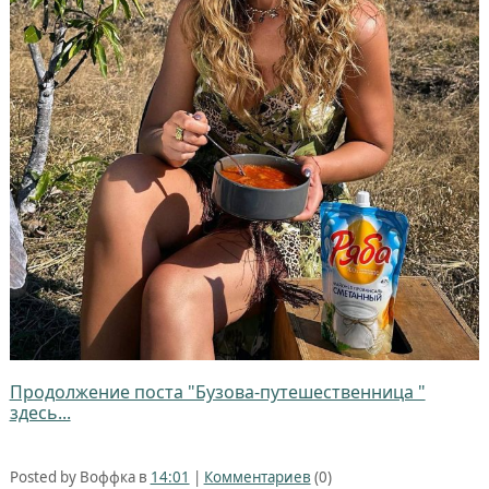
Продолжение поста "Бузова-путешественница "
здесь...
Posted by Воффка в
14:01
|
Комментариев
(0)