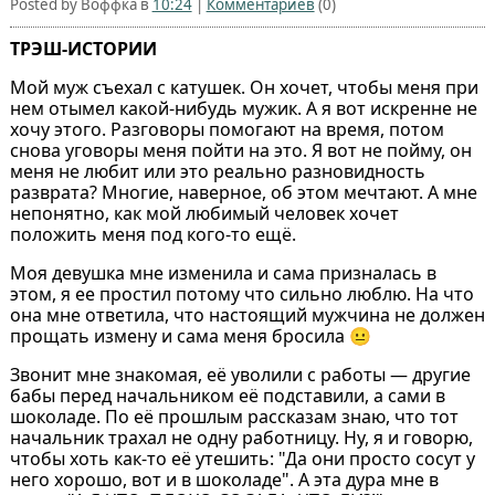
Posted by Воффка в
10:24
|
Комментариев
(0)
ТРЭШ-ИСТОРИИ
Мой муж съехал с катушек. Он хочет, чтобы меня при
нем отымел какой-нибудь мужик. А я вот искренне не
хочу этого. Разговоры помогают на время, потом
снова уговоры меня пойти на это. Я вот не пойму, он
меня не любит или это реально разновидность
разврата? Многие, наверное, об этом мечтают. А мне
непонятно, как мой любимый человек хочет
положить меня под кого-то ещё.
Моя девушка мне изменила и сама призналась в
этом, я ее простил потому что сильно люблю. На что
она мне ответила, что настоящий мужчина не должен
прощать измену и сама меня бросила 😐
Звонит мне знакомая, её уволили с работы — другие
бабы перед начальником её подставили, а сами в
шоколаде. По её прошлым рассказам знаю, что тот
начальник трахал не одну работницу. Ну, я и говорю,
чтобы хоть как-то её утешить: "Да они просто сосут у
него хорошо, вот и в шоколаде". А эта дура мне в