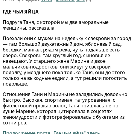
ГДЕ ЧЬИ ЯЙЦА
Подруга Таня, с которой мы две аморальные
женщины, рассказала.
Поехали они с мужем на недельку к свекрови за город
— там большой двухэтажный дом, яблоневый сад,
беседки, мангал, рядом река, чуть подальше есть
озеро. Свекровь там круглый год, сыновья ее
навещают. У старшего жена Марина и двое
мальчиков-подростков, они живут у свекрови
подолгу, у младшего пока только Таня, они до этого
только на выходные ездили, а тут решили погостить
подольше.
Отношения Тани и Марины не заладились довольно
быстро. Высокая, спортивная, татуированная, с
фиолетовой прядью волос, Таня пришлась не по
душе Марине, которая цитировала в соцсетях
женомудрости и фотографировалась с букетами из
сотни роз.
Продолжение поста "Где чьи яйца" здесь...