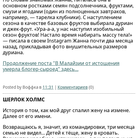
основном ростками семян подсолнечника, фруктами,
смузи и ягодами (один из полноценных завтраков,
например, — тарелка клубники). С наступлением
сезона в качестве базовых фруктов выбирала дуриан
и джек-фрут. «Ура-а-а, у нас наступил изобильный
сезон фруктов! Настало время набирать массу тела!»
— писала в своем Instagram Жанна почти два месяца
назад, прикладывая фото внушительных размеров
дуриана.
Продолжение поста "В Малайзии от истощения
умерла блогер-сыроед" здесь...
Posted by Воффка в
11:31
|
Комментариев
(0)
ШЕРЛОК ХОЛМС
История о том, как мой друг спалил жену на измене.
Далее от его имени.
Возвращаюсь я, значит, из командировки, три месяца
семью не видел... Детей к тёще, жену в кровать.