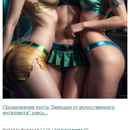
Продолжение поста "Девушки от искусственного
интеллекта" здесь...
Posted by Воффка в
12:16
|
Комментариев
(0)