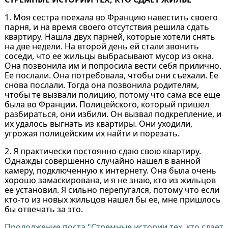
1. Моя сестра поехала во Францию навестить своего
парня, и на время своего отсутствия решила сдать
квартиру. Нашла двух парней, которые хотели снять
на две недели. На второй день ей стали звонить
соседи, что ее жильцы выбрасывают мусор из окна.
Она позвонила им и попросила вести себя прилично.
Ее послали. Она потребовала, чтобы они съехали. Ее
снова послали. Тогда она позвонила родителям,
чтобы те вызвали полицию, потому что сама все еще
была во Франции. Полицейского, который пришел
разбираться, они избили. Он вызвал подкрепление, и
их удалось выгнать из квартиры. Они уходили,
угрожая полицейским их найти и порезать.
2. Я практически постоянно сдаю свою квартиру.
Однажды совершенно случайно нашел в ванной
камеру, подключенную к интернету. Она была очень
хорошо замаскирована, и я не знаю, кто из жильцов
ее установил. Я сильно перепугался, потому что если
кто-то из новых жильцов нашел бы ее, мне пришлось
бы отвечать за это.
Продолжение поста "Стремные истории тех, кто сдает