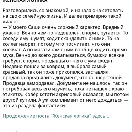
ЖЕНСКАЯ ЛОГИКА
Разговорились со знакомой, и начала она сетовать
на свою семейную жизнь. И далее примерно такой
диалог.
— У моего Саши очень сложный характер. Вредный
ужасно. Вечно чем-то недоволен, спорит, ругается. То
соседи ему шумят, ходит скандалить с ними. То на
коллег наорет, потому что посчитает, что они
косячат. А по магазинам с ним вообще ходить прямо
мука. Вечно до всего докапываться, бумажки всякие
требует, спорит, продавцы от него с ума сходят.
Недавно пошли за ковром, я выбрала самый
красивый, так он тоже прикопался, заставлял
продавца предъявить документ, что он шерстяной.
Продавца замордавал. Документа не нашлось, так он
потребовал весь его изучить, пока не нашёл с краю
этикетку. Ковёр кстати акриловый оказался, мы потом
другой купили. А уж комплимент от него дождаться —
это из раздела фантастики…
Продолжение поста "Женская логика" здесь...