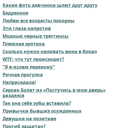
Какие фото девчонки шлют друг другу
Бедренное
Любви все возрасты покорны
Эти глаза напротив
Модные черные треггинсы
Пляжная эротика
Сколько нужно наливать вина в бокал⁠⁠
WTF: что тут происходит?
"Я в ислам перехожу"
Речная прогулка
Наприседала!
Серкан Болат из «Постучись в мою дверь»
разделся
Так она себе зубы вставила?
Привычки бывших осужденных⁠⁠
Девушки на позитиве
Прогиб защитан?