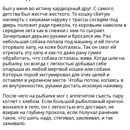
Был у меня во истину хардкорный друг. С самого
детства был жестче жесткого. То кошку сбитую
насмерть с кишками наружу с трассы соседям под
дверь положит ради прикола, то коровьим навозом в
середине лета как в снежки с кем-то сыграет.
Зачерпывал дерьмо руками и бросался им. Раз
небольшая собака попала под машину, и ей почти
оторвало лапу, на коже болталась. Так он смог ей
отрезать эту лапу и как-то даже рану сумел
обработать, что собака осталась жива. Когда шли на
рыбалку, он всегда с легкостью добывал себе
опарыша из любой мертвой кошки или собаки.
Которых порой эксгумировал для этих целей и
оставлял в укромном месте. Чтобы потом, копаясь в
их внутренностях, руками достать искомую наживку.
После чего на рыбалке мог с аппетитом съесть пару
котлет с хлебом. Если большой рыболовный крючок
вонзался в тело, он с легкостью его доставал, не
взирая на глубину прокола, если получал ранение
такое, что шить надо, стягивал, заклеивал, и так
заживало.