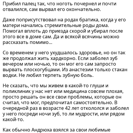
Прибил палец так, что ноготь почернел и почти
отвалился, сам вырвал его окончательно.
Даже поприсутствовал на родах братика, когда у его
матери начались стремительные роды дома.
Помогал вплоть до приезда скорой и убирал после
этого все в доме сам. Да и всякой всячины можно
рассказать помимо...
Со временем у него ухудшалось здоровье, но он так
же продолжал жить хардкорно. Если заболел зуб
вечером или ночью, то он мог его сам запросто
вырвать плоскогубцами. Из анастезии только стакан
водки. Не любил терпеть зубную боль.
Не сказать, что мы живем в какой-то глуши и
поликлиник у нас нет или медицина совсем плохая,
просто решать он все свои проблемы, которые он
считал, что мог, предпочитал самостоятельно. В
очередной раз в возрасте 42 лет откололся и заболел
у него посреди ночи зуб, то ли мудрости, или рядом
какой-то.
Как обычно Андрюха взялся за свои любимые