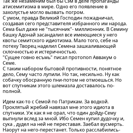
Так же незаменим был бы Сэм в деле пропаганды
атисемитизма в мире. Одно его появление в
захолустье могло вызвать погром.
С умом, правда Великий Господин пожадничал,
создавая сего представителя избранного им народа.
Сема был даже не "тысячник"- миллионник. В Семину
башку Адонай засандалил все имеющиеся у него
квоты семитского идиотизма. Мало того, себе на
потеху Творец наделил Семена зашкаливающей
склочностью и истеричностью.
"Сущее говно есъмь" писал протопоп Аввакум о
Семе.
С таким набором бытовой противности, понятное
дело, Сему часто лупили. Но так, несильно. Ну как
собачку обосранную пни-потом не отмоешься. Но
вот спутникам этого шлемазла доставалось по-
полной.
Идем как-то с Семой по Патрикам. За водкой.
Проклятый жребий навязал мне этого идиота в
спутники. Уж как я не орал, что один дойду-Сему
выпнули вслед за мной. Ибо Семен купил дудочку и,
сука , дудел на ней не переставая. Заебал вусмерть.
Наорут на него-перестанет. Только расслабились-