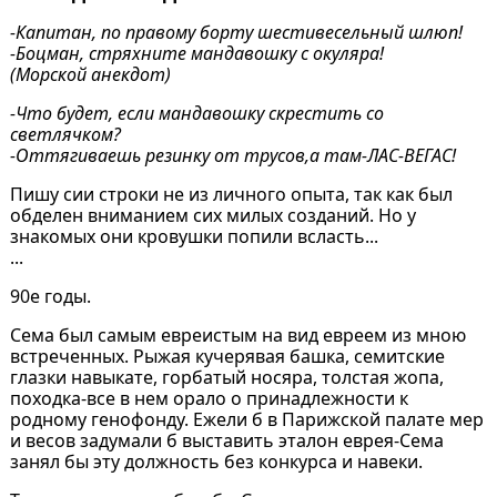
-Капитан, по правому борту шестивесельный шлюп!
-Боцман, стряхните мандавошку с окуляра!
(Морской анекдот)
-Что будет, если мандавошку скрестить со
светлячком?
-Оттягиваешь резинку от трусов,а там-ЛАС-ВЕГАС!
Пишу сии строки не из личного опыта, так как был
обделен вниманием сих милых созданий. Но у
знакомых они кровушки попили всласть...
...
90е годы.
Сема был самым евреистым на вид евреем из мною
встреченных. Рыжая кучерявая башка, семитские
глазки навыкате, горбатый носяра, толстая жопа,
походка-все в нем орало о принадлежности к
родному генофонду. Ежели б в Парижской палате мер
и весов задумали б выставить эталон еврея-Сема
занял бы эту должность без конкурса и навеки.