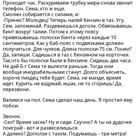
Проходит час. Раскуриваем трубку мира-снова звонит
телефон. Сема, кто ж еще.
Смолин собирается с силами, и:
-Принес? Молодец! Теперь налей бензин в таз. Угу.
Сем, запоминай. Раздеваешься догола. Обвязываешь
бинт вокруг талии. Потом к этому поясу
привязываешь полоски бинта через каждые 10
сантиметров. Как у баб-пояс с подвязками должен
получиться. Для чулков. Длина полоски-75 см. Понял?
Да, запиши. Садишься в таз с бензином на корточки.
Так,что бы полоски были в бензине. Сидишь два часа.
Не дай Б-г Сема те вылезти раньше. Тогда они
вообще инкурабельными станут. Долго объяснять,
короче пиздец тебе будет. Сема, не манди, время
идет. Курить не вздумай, ишак, не то сгоришь! Да,
перезвони.
Валимся на пол. Сема сделал наш день. Я простил ему
побои.
Звонок.
-Сел? Время засек? Ну и сиди. Скучно? А ты на дудочке
поиграй - вот и развеселишься.
А далеко? Доползи с тазом. Подумаешь - три метра!