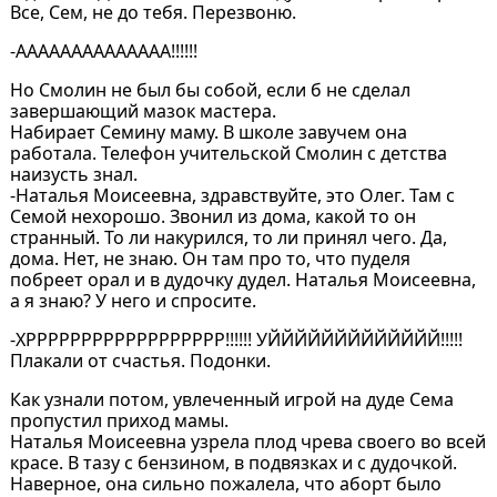
Все, Сем, не до тебя. Перезвоню.
-АААААААААААААА!!!!!!
Но Смолин не был бы собой, если б не сделал
завершающий мазок мастера.
Набирает Семину маму. В школе завучем она
работала. Телефон учительской Смолин с детства
наизусть знал.
-Наталья Моисеевна, здравствуйте, это Олег. Там с
Семой нехорошо. Звонил из дома, какой то он
странный. То ли накурился, то ли принял чего. Да,
дома. Нет, не знаю. Он там про то, что пуделя
побреет орал и в дудочку дудел. Наталья Моисеевна,
а я знаю? У него и спросите.
-ХРРРРРРРРРРРРРРРРРР!!!!!! УЙЙЙЙЙЙЙЙЙЙЙЙЙ!!!!!
Плакали от счастья. Подонки.
Как узнали потом, увлеченный игрой на дуде Сема
пропустил приход мамы.
Наталья Моисеевна узрела плод чрева своего во всей
красе. В тазу с бензином, в подвязках и с дудочкой.
Наверное, она сильно пожалела, что аборт было