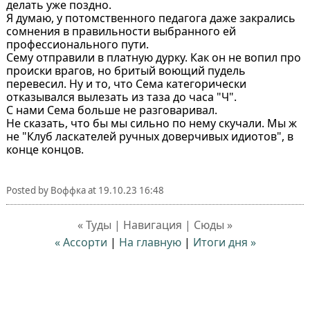
делать уже поздно.
Я думаю, у потомственного педагога даже закрались
сомнения в правильности выбранного ей
профессионального пути.
Сему отправили в платную дурку. Как он не вопил про
происки врагов, но бритый воющий пудель
перевесил. Ну и то, что Сема категорически
отказывался вылезать из таза до часа "Ч".
С нами Сема больше не разговаривал.
Не сказать, что бы мы сильно по нему скучали. Мы ж
не "Клуб ласкателей ручных доверчивых идиотов", в
конце концов.
Posted by
Воффка
at
19.10.23 16:48
« Туды | Навигация | Сюды »
« Ассорти
|
На главную
|
Итоги дня »