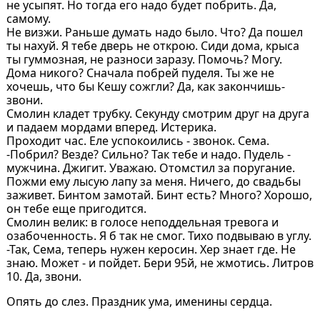
не усыпят. Но тогда его надо будет побрить. Да,
самому.
Не визжи. Раньше думать надо было. Что? Да пошел
ты нахуй. Я тебе дверь не открою. Сиди дома, крыса
ты гуммозная, не разноси заразу. Помочь? Могу.
Дома никого? Сначала побрей пуделя. Ты же не
хочешь, что бы Кешу сожгли? Да, как закончишь-
звони.
Смолин кладет трубку. Секунду смотрим друг на друга
и падаем мордами вперед. Истерика.
Проходит час. Еле успокоились - звонок. Сема.
-Побрил? Везде? Сильно? Так тебе и надо. Пудель -
мужчина. Джигит. Уважаю. Отомстил за поругание.
Пожми ему лысую лапу за меня. Ничего, до свадьбы
заживет. Бинтом замотай. Бинт есть? Много? Хорошо,
он тебе еще пригодится.
Смолин велик: в голосе неподдельная тревога и
озабоченность. Я б так не смог. Тихо подвываю в углу.
-Так, Сема, теперь нужен керосин. Хер знает где. Не
знаю. Может - и пойдет. Бери 95й, не жмотись. Литров
10. Да, звони.
Опять до слез. Праздник ума, именины сердца.