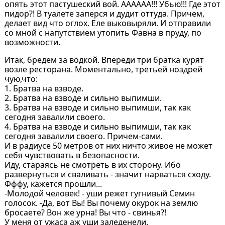
опять этот пастушеский вой. АААААА!!! Убью!!! Где этот
пидор?! В туалете заперся и дудит оттуда. Причем,
делает вид что оглох. Еле выковыряли. И отправили
со мной с напутствием утопить Фавна в пруду, по
возможности.
Итак, бредем за водкой. Впереди три братка курят
возле ресторана. Моментально, третьей ноздрей
чую,что:
1. Братва на взводе.
2. Братва на взводе и сильно выпимши.
3. Братва на взводе и сильно выпимши, так как
сегодня завалили своего.
4. Братва на взводе и сильно выпимши, так как
сегодня завалили своего. Причем-сами.
И в радиусе 50 метров от них ничто живое не может
себя чувствовать в безопасности.
Иду, стараясь не смотреть в их сторону. Ибо
развернуться и сваливать - значит нарваться сходу.
Фффу, кажется прошли...
-Молодой человек! - уши режет гугнивый Семин
голосок. -Да, вот Вы! Вы почему окурок на землю
бросаете? Вон же урна! Вы что - свинья?!
У меня от ужаса аж уши заледенели.