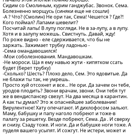
Сидим со Смолиным, курим ганджубас. Звонок. Сема.
Болезненно морщусь (синяки еще не сошли)
-А ? Что? (Смолин) Не ори так, Сема! Чешется ? Где?!
Кого поймал? Лапами шевелит?
Посчитай лапы! В лупу погляди. Не в за-лупу, а в лупу.
Хотя и в залупу можешь. Свистнуть. Давай, жду!
По роже видно - еле сдерживается, что бы не
заржать. Зажимает трубку ладонью -
-Сема омандавошился!
-Мои соболезнования. Мандавошкам.
-Не мороси. Ща я ему навью жути - кипятком ссать
будет (берет трубку)
-Сколько? Шесть? Плохо дело, Сем. Это ядовитые. Да
не блажи ты так, не умрешь.
Просто хуй отсохнет и все... Не ори. Да зачем он тебе,
уродов плодить? Звони врачам, звони. Они тебя тут
же в вендиспансер свезут. На два месяца в карантин.
А как ты думал? Это ж опаснейшее заболевание!
Вирулентное! Хату опечатают. И дихлофосом зальют.
Маму, бабушку и папу наголо побреют и тоже-в
палату за решетку. Везде побреют, Сема. Да . И сверху
и снизу. Сзаду тоже. И ноги. Да и бабушке ноги тоже. А
пуделя вашего усыпят. И сожгут. Не истери, может и