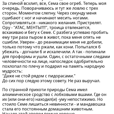
За спиной всхлип, все, Сема свое огреб. Теперь моя
очередь. Поворачиваюсь и тут же ловлю с трех
сторон. Моментом слепну. Через секунду меня
сшибают с ног и начинают месить ногами.
Сопротивляться - никакого желания. Пристрелят.
Ору - "АТАС, МЕНТЫ!!!!", троица отвлекается,
вскакиваю и бегу к Семе. С разбега успеваю пробить
ему три раза пыром в живот, пока меня опять не
сшибли. Уверен - до реанимации меня не добили,
только потому что ржали, как кони. Попытался б
убежать - догнали б и искалечили. А так - попинали
для проформы и ушли. Один, с остаточными следами
человечности на лице, напоследок одобрительно
похлопал по плечу и подарил на память народную
мудрость:
"Даже не стой рядом с пидорасами."
До сих пор следую этому совету. Не раз выручал.
По странной прихоти природы Сема имел
алхимическое сродство с лобковыми вшами. Где он
их (или они-его) находил(и) -уму непостижимо. Но
стоило Семе лишиться невинности - и мандавошка
стала его постоянным домашним животным.
Начало этой эпопеи помню хорошо.