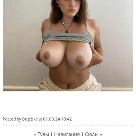
Posted by
Воффка
at
01.03.24 10:42
« Туды | Навигация | Сюды »