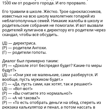
1500 км от родного города. И его прорвало.
Его травили в школе. Жёстко. Трое одноклассников,
известных на всю школу малолетних гопарей из
неблагополучных семей. Никакие жалобы в школу и
родительские собрания не помогали. И вот вызвали
родителей хулиганов к директору его родители через
скандал, чтобы всё обсудить.
(Д) — директриса.
(Р) — родители Антохи.
(Г) — родители гопоты.
Диалог был примерно таким:
(Р) — «Доколе этот беспредел будет? Какие-то меры
будут?»
(Д) — «Они уже не маленькие, сами разберутся. И
вообще, пусть мужиком будет.»
(Г) — «Да, пусть сами, как хотят, так и решают!»
(Д) — «Вот-вот!»
(Р) — «Вы считаете это нормально?»
(Г) — «А чё такова?»
(Р) — «То есть отобрать деньги на обед, спереть из
рюкзака калькулятор и пенал, а потом нассать в