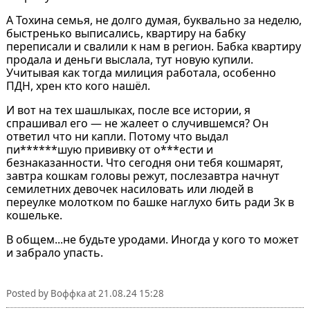
А Тохина семья, не долго думая, буквально за неделю,
быстренько выписались, квартиру на бабку
переписали и свалили к нам в регион. Бабка квартиру
продала и деньги выслала, тут новую купили.
Учитывая как тогда милиция работала, особенно
ПДН, хрен кто кого нашёл.
И вот на тех шашлыках, после все истории, я
спрашивал его — не жалеет о случившемся? Он
ответил что ни капли. Потому что выдал
пи******шую прививку от о***ести и
безнаказанности. Что сегодня они тебя кошмарят,
завтра кошкам головы режут, послезавтра начнут
семилетних девочек насиловать или людей в
переулке молотком по башке наглухо бить ради 3к в
кошельке.
В общем...не будьте уродами. Иногда у кого то может
и забрало упасть.
Posted by
Воффка
at
21.08.24 15:28