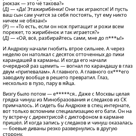
рюкзак — это чё такова?»
(Д) — «Да! Этажирибёнки! Они так играются! И пусть
ваш сын сам учится за себя постоять, тут ему никто
ничем не обязан!»
(Р) — «То есть, если он нож притащит и рожи всем
порежет, то жирибёнок и так играется?»
(Д) — «Ой, всё, разбирайтесь сами, мне до п***ы!»
И Андрюху начали гнобить втрое сильнее. А через
неделю он натолкал с десяток отточенных до пики
карандашей в карманы. И когда его начали
очередной раз щемить — вогнал по карандашу в глаз
двум «припевалам». А главного. А главного ох***его
заводилу вообще в решето превратил. Глаз,
несколько в пузо, пару в яйца.
Визгу было потом — е*****ся.. Даже с Москвы целая
грядка чинуш из Минобразования и следаков из СК
примчалось. И сидеть бы Андрюхе в спец интернате,
вот только вспомним специализацию его бати. Он на
ту встречу с директрисой с диктофоном в кармане
пришёл. И когда запись у следаков и чинуш оказалась
— боевые диваны резко развернулись в другую
сторону.