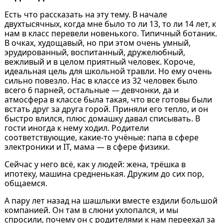
Есть что рассказать на эту тему. В начале
двухтысячных, когда мне было то ли 13, то ли 14 лет, к
нам в класс перевели новенького. Типичный ботаник.
В очках, худощавый, но при этом очень умный,
эрудированный, воспитанный, дружелюбный,
вежливый и в целом приятный человек. Короче,
идеальная цель для школьной травли. Но ему очень
сильно повезло. Нас в классе из 32 человек было
всего 6 парней, остальные — девчонки, да и
атмосфера в классе была такая, что все готовы были
встать друг за друга горой. Приняли его тепло, и он
быстро влился, плюс домашку давал списывать. В
гости иногда к нему ходил. Родители
соответствующие, какие-то учёные: папа в сфере
электроники и IT, мама — в сфере физики.
Сейчас у него всё, как у людей: жена, трёшка в
ипотеку, машина средненькая. Дружим до сих пор,
общаемся.
А пару лет назад на шашлыки вместе ездили большой
компанией. Он там в слюни ухлопался, и мы
спросили, почему он с родителями к нам переехал за