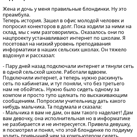
Жена и дочь у меня правильные блондинки. Hу это
преамбула.
Теперь история. Зашел в офис молодой человек и
попросил конекторов в долг. Пока ходили за ними на
склад, мы с ним разговорились. Оказалось они по
нацпроекту устанавливают интернет по школам. Я
посетовал на низкий уровень преподавания
информатики в наших сельских школах. Он тяжело
вздохнул и рассказал:
- Пару дней назад подключали интернет и тянули сеть
в одной сельской школе. Работали вдвоем.
Подключили интернет, а теперь нужно раскинуть
сеть по кабинетам, и тут поняли, что без третьего
нам не обойтись. Hужно было сидеть одному за
компом и просто тупо щелкать по выскакивающим
сообщениям. Попросили учительницу дать какого
нибудь мальчика. Та подумала и сказала:
- Мальчика я вам не дам, он вам такого наделает! Дам
вам девочку, она исполнительная но в информатике
не разбирается и не интересуется. Привела девушку,
я посмотрел и понял, что этой блондинке по подиуму
ходить привычней чем за компьютером сидеть.