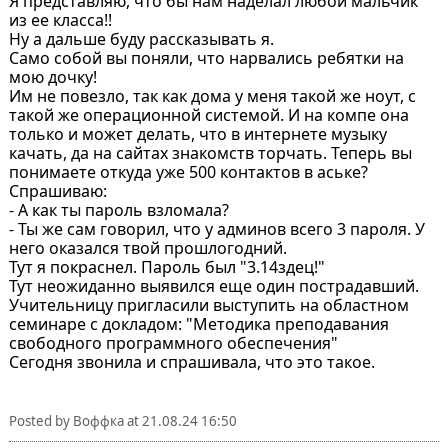
Я представляю, что бы нам наделал любой мальчик
из ее класса!!
Hу а дальше буду рассказывать я.
Само собой вы поняли, что нарвались ребятки на
мою дочку!
Им не повезло, так как дома у меня такой же ноут, с
такой же операционной системой. И на компе она
только и может делать, что в интернете музыку
качать, да на сайтах знакомств торчать. Теперь вы
понимаете откуда уже 500 контактов в аське?
Спрашиваю:
- А как ты пароль взломала?
- Ты же сам говорил, что у админов всего 3 пароля. У
него оказался твой прошлогодний.
Тут я покраснел. Пароль был "3.14здец!"
Тут неожиданно выявился еще один пострадавший.
Учительницу пригласили выступить на областном
семинаре с докладом: "Методика преподавания
свободного программного обеспечения"
Сегодня звонила и спрашивала, что это такое.
Posted by
Воффка
at
21.08.24 16:50