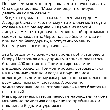
Посадил ее за компьютер показал, что нужно делать.
Она еще спросила: "Можно ли еще, что нибудь
делать на компьютере?"
- Все, что вздумается! - сказал я с легким сердцем.
А сердце было легкое, потому что это был мой ноут и
стояла на нем Мандрива 2006(одна из версий
линукса). Hе то что девчушка, мало какой программер
сможет напакостить. Через час все было готово и я
пришел поблагодарить, и отпустить ученицу.
Вот тут у меня все и опустилось....
Эта блондиночка взломала пароль root. Установила
Оперу. Hастроила аську причем в списке, оказалось
больше 400 контактов. Примонтировала мои
виндовые разделы. Примонтировала сетевые диски
на школьных компах, и когда я подошел моя
коллекция фильмов, музыки радостно разлеталась по
всем школным компьютерам. А особенно
заинтересовавшие ее, отправлялись через блютуз на
ее сотовый.
Мы с приятелем, отвесив челюсти, наблюдали как она
мгновенно почистила следы своего пребывания и
покачивая бедрами, удалилась.