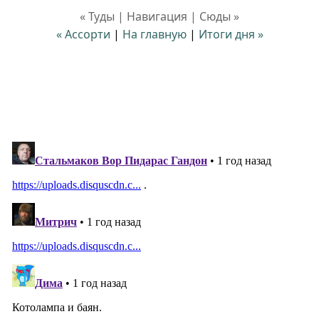
« Туды | Навигация | Сюды »
« Ассорти
|
На главную
|
Итоги дня »