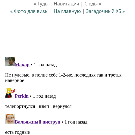
« Туды | Навигация | Сюды »
« Фото для визы
|
На главную
|
Загадочный Х5 »