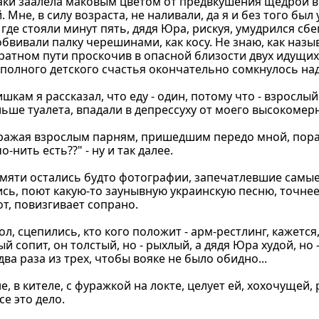
аки заалела маковым цветом от предвкушения щедрой вы
Мне, в силу возраста, не наливали, да я и без того был
, где стояли минут пять, дядя Юра, рискуя, умудрился сбе
бвивали палку черешинами, как косу. Не знаю, как назыв
обратном пути проскочив в опасной близости двух идущих
олного детского счастья окончательно сомкнулось надо
ишкам я рассказал, что еду - один, потому что - взрослый
ьше туалета, впадали в депрессуху от моего высокомерно
подражая взрослым парням, пришедшим передо мной, пор
нить есть??" - ну и так далее.
памяти остались будто фотографии, запечатлевшие сам
ь, поют какую-то заунывную украинскую песню, точнее 
т, повизгивает сопрано.
стол, сцепились, кто кого положит - арм-рестлинг, кажетс
й сопит, он толстый, но - рыхлый, а дядя Юра худой, но
ва раза из трех, чтобы вояке не было обидно...
е, в кителе, с фуражкой на локте, целует ей, хохочущей, 
е это дело.