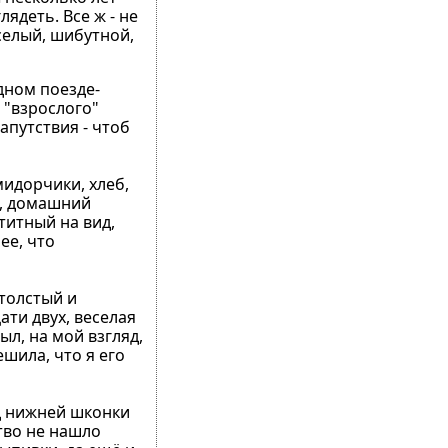
ядеть. Все ж - не
еселый, шибутной,
одном поезде-
 "взрослого"
апутствия - чтоб
мидорчики, хлеб,
), домашний
титный на вид,
ее, что
 толстый и
ати двух, веселая
ыл, на мой взгляд,
шила, что я его
д нижней шконки
тво не нашло