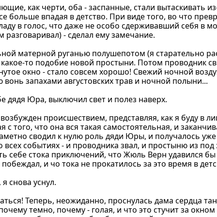
ющие, как черти, оба - заспанные, стали вытаскивать из
все больше впадая в детство. При виде того, во что прев
аду в голос, что даже не особо сдерживавший себя в м
 разговаривал) - сделал ему замечание.
ной матерной руганью полушепотом (я старательно ра
яку какое-то подобие новой простыни. Потом проводник 
утое окно - стало совсем хорошо! Свежий ночной возд
 вонь запахами августовских трав и ночной полыни...
ебе дядя Юра, выключил свет и полез наверх.
л возбужден происшествием, представляя, как я буду в л
 с того, что она вся такая самостоятельная, и заканчи
аметно сводил к нулю роль дяди Юры, и получалось уже 
во всех событиях - и проводника звал, и простыню из под
ать себе стока приключений, что Жюль Верн удавился бы 
о побеждал, и чо тока не прокатилось за это время в детс
я снова уснул.
чаться! Теперь, неожиданно, проснулась дама сердца та
 почему темно, почему - голая, и что это стучит за окном