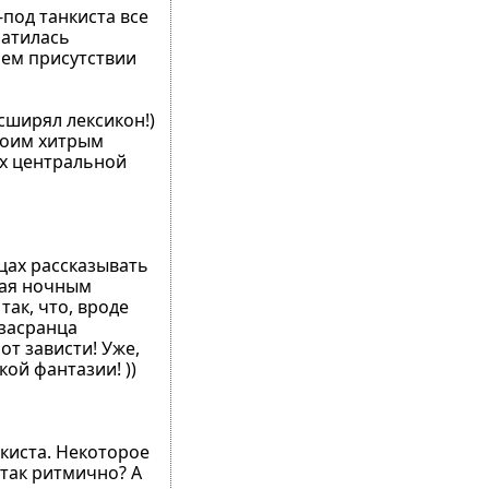
-под танкиста все
ратилась
оем присутствии
сширял лексикон!)
своим хитрым
ух центральной
ицах рассказывать
вая ночным
так, что, вроде
 засранца
от зависти! Уже,
кой фантазии! ))
нкиста. Некоторое
 так ритмично? А