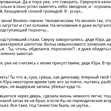
ированные. Да и пора уже, что говорить. Свернулся кал
 только в окно успел заметить небо звездное, и - огром
 безшумной сонной громадой. Я - уснул...
 вони! Воняло говном. Человеческим. Но воняло так, что
 загустел и стал осязаем. На мгновение я даже испугалс
подступающей тошноты...
 подступивший спазм. Сверху заворочались: дядя Юра, да
и заматерился шепотом. Волна невыносимого зловония на
: - Ты, чтоль, обделался, поросенок?! - я даже обидетьс
силенно замотал.
ился, уже не считаясь с моим присутствием, дядя Юра. В 
мать! Ты что ж, сука, срёшь, как динозавр, ёперный твой теа
ядя Юра некоторое время тряс его за плечо, пытаясь раз
ерь, не выдержав запаха, убежал куда-то.
авшегося через дверь, сделала жизнь немного легче, то
какой запах ее не брал, и если бы не периодические всх
ез. Все-таки, под танкистом была, не шутка...