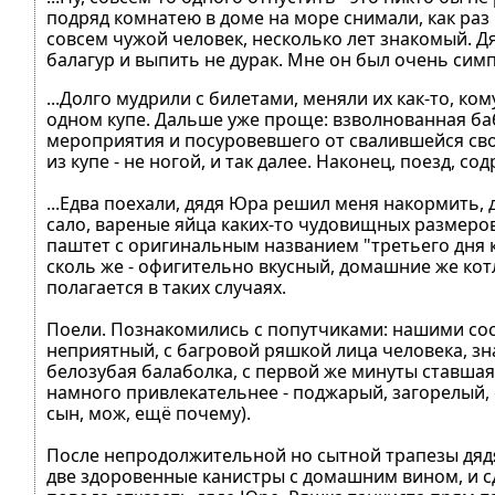
подряд комнатею в доме на море снимали, как раз в
совсем чужой человек, несколько лет знакомый. Дя
балагур и выпить не дурак. Мне он был очень симпа
...Долго мудрили с билетами, меняли их как-то, ко
одном купе. Дальше уже проще: взволнованная ба
мероприятия и посуровевшего от свалившейся своб
из купе - не ногой, и так далее. Наконец, поезд, со
...Едва поехали, дядя Юра решил меня накормить,
сало, вареные яйца каких-то чудовищных размеров
паштет с оригинальным названием "третьего дня к
сколь же - офигительно вкусный, домашние же котл
полагается в таких случаях.
Поели. Познакомились с попутчиками: нашими сосе
неприятный, с багровой ряшкой лица человека, зн
белозубая балаболка, с первой же минуты ставшая 
намного привлекательнее - поджарый, загорелый, 
сын, мож, ещё почему).
После непродолжительной но сытной трапезы дядя
две здоровенные канистры с домашним вином, и 