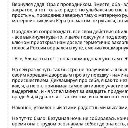
Вернулся дядя Юра с проводником. Вместе, оба - зл
засратое, а тот только радостно улыбался во сне, 
простынь, проводник завернул такую матерную рул
матершинник дядя Юра (он матом не ругался, он им
Продолжая сопровождать все свои действия обиль
- все выкинули куда-то, и даже подсунули под во
ключом приоткрыл нам доселе герметично захлопн
полосы России ворвался в купе, сменив кошмарную
- Все, бляха, спать! - снова скомандовал уже сам с
На сей раз уснуть так быстро не получилось: я бы
своим корешам дворовым про эту поездку - начиная
происшествием. Декламируя про себя, я как-то нез
как, я, а не он, принимал самое активное участие 
выдергивал, и - я успел минут за двадцать придум
вроде бы, и дрался я с танкистом, и на локотках ег
Наконец, утомленный этими радостными мыслями, 
Не тут-то было! Безумная ночь не собиралась кон
время она с трудом осознавала себя: где она есть,