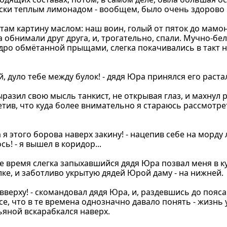
вски теплым лимонадом - вообщем, было очень здорово 
 там картину маслом: наш воин, голый от пяток до мамона
а обнимали друг друга, и, трогательно, спали. Мучно-бе
дро обмётанной прыщами, слегка покачивались в такт 
, дуло тебе между булок! - дядя Юра принялся его раста
 выразил свою мысль танкист, не открывая глаз, и махнул 
метив, что куда более внимательно я стараюсь рассмотр
ка я этого борова наверх закину! - нацепив себе на морду
ь! - я вышел в коридор...
ое время слегка запыхавшийся дядя Юра позвал меня в ку
олке, и заботливо укрытую дядей Юрой даму - на нижней.
- вверху! - скомандовал дядя Юра, и, раздевшись до пояса
, что в те времена однозначно давало понять - жизнь 
ьяной вскарабкался наверх.