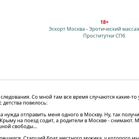
18+
Эскорт Москва
-
Эротический масса
Проститутки СПб
следования. Со мной там все время случаются какие-то
с детства повелось:
икла нужда отправить меня одного в Москву. Ну, так получ
 Крыму на поезд содит, а родители в Москве - снимают. 
ной свободы...
не решился. Старший брат местного мужика, у которого м