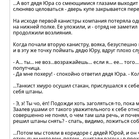
...А вот дядя Юра со смеющимися глазами выходит 
слюняво целоваться - дверь купе закрывается пере
На исходе первой канистры компания потеряла одно
на нижней полке. Ее уложили, и - отряд не замет
продолжили возлияния.
Когда почали вторую канистру, вояка, безуспешно
и в эту же точку поймать дядю Юру, вдруг плохо 
- А... ты... не воз...возражайешь... если я... ее... 
попутчица.
- Да мне похеру! - спокойно ответил дядя Юра. - К
...Танкист хмуро осушил стакан, прислушался к себ
себя штаны.
- Э, э! Ты чо, ёп! Подожди хоть заголяться-то, пок
Заалев ушами от такого уважительного к себе отно
совершенно не понял, о чем там шла речь, и поче
решил штаны снять? - спать, видимо, ложиться соб
...Потом мы стояли в коридоре с дядей Юрой, и он 
открытым методом, потом - считали вагоны в прохо