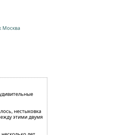
ж Москва
 удивительные
илось, нестыковка
Между этими двумя
ы несколько лет