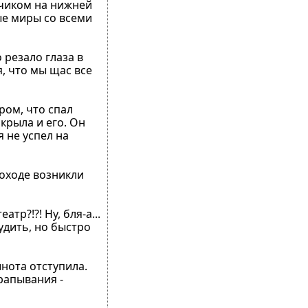
ачиком на нижней
ные миры со всеми
 резало глаза в
я, что мы щас все
ром, что спал
крыла и его. Он
я не успел на
проходе возникли
тр?!?! Ну, бля-а...
будить, но быстро
шнота отступила.
рапывания -