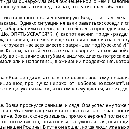
т - дама обнаружила себя обсчещенной, о чем и завопил
проснувшись в очередной раз, отреагировал забавно:
 противотанкового ежа деноминирую, блядь! - и стал слеза
ками... Однако ситуации не дали развиться: соседи и сп
, забарабанили в стены, кто-то сбегал за проводником,
Шо, ОПЯТЬ УСРАЛСЯ?!?!")), как тот лесник, придя - раздал
к, он заявил, что ежели ещё хоть один писк из нашего к
- сгружает нас всех вместе с засранцем под Курском! И "
. Кстати, на этой его фразе наш озорник танковых войс
ыбу во сне, зачмокал губами, видимо, дивясь потрясающ
олчали и напряглись, в ожидании продолжения, которог
а объяснил даме, что все претензии - вон тому, пован
ционное, про "сучка не захочет - кобелек не вскочет", и
ют и целуются взасос, а потом возмущаются, что их, де, 
е. Вояка проснулся раньше, и дядя Юра успел ему тоже 
 о нашей армии ваще и ее танковых войсках - в частности
вина. Вояка, сконфузившись, прямо с верхней полки сига
ого того момента, когда поезд, натужно лязгая, подтащи
ицы нашей Родины. В купе он вошел, когда люди уже выхо