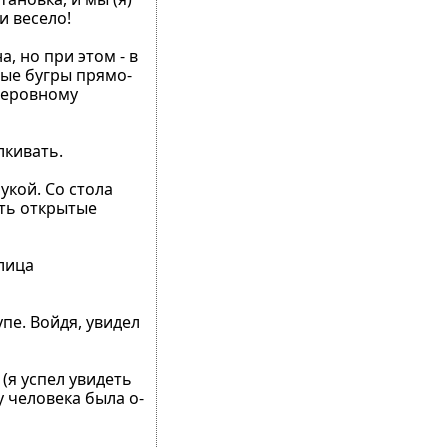
и весело!
, но при этом - в
лые бугры прямо-
неровному
лкивать.
рукой. Со стола
еть открытые
 лица
пе. Войдя, увидел
 (я успел увидеть
у человека была о-