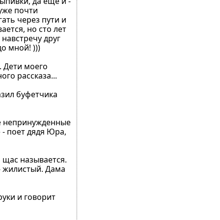
пивки, да ещё и -
 уже почти
гать через пути и
ается, но сто лет
 навстречу друг
 мной! )))
. Дети моего
го рассказа...
азил буфетчика
ые непринужденные
- поет дядя Юра,
я, щас называется.
 - жилистый. Дама
руки и говорит