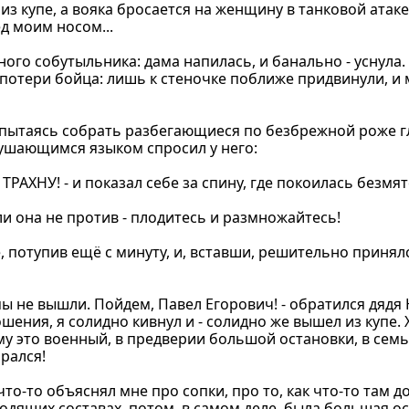
из купе, а вояка бросается на женщину в танковой атак
д моим носом...
го собутыльника: дама напилась, и банально - уснула. 
ил потери бойца: лишь к стеночке поближе придвинули, 
 пытаясь собрать разбегающиеся по безбрежной роже гл
слушающимся языком спросил у него:
того... ТРАХНУ! - и показал себе за спину, где покоилась без
оли она не против - плодитесь и размножайтесь!
е, потупив ещё с минуту, и, вставши, решительно принял
а мы не вышли. Пойдем, Павел Егорович! - обратился дядя
шения, я солидно кивнул и - солидно же вышел из купе. 
му это военный, в предверии большой остановки, в семь
рался!
что-то объяснял мне про сопки, про то, как что-то там 
дящих составах, потом, в самом деле, была большая ост