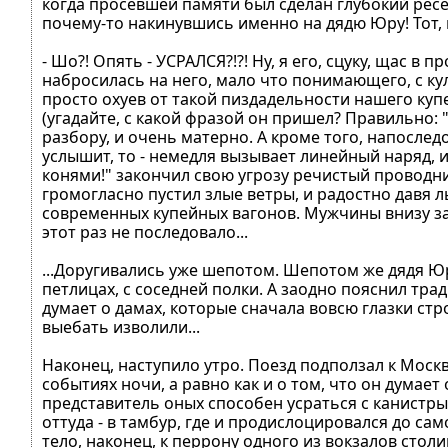
когда просевшей памяти был сделан глубокий ресе
почему-то накинувшись именно на дядю Юру! Тот, 
- Шо?! Опять - УСРАЛСЯ?!?! Ну, я его, сцуку, щас в
набросилась на него, мало что понимающего, с кула
просто охуев от такой пиздадельности нашего купе
(угадайте, с какой фразой он пришел? Правильно: "
разбору, и очень матерно. А кроме того, напоследо
услышит, то - немедля вызывает линейный наряд, и 
конями!" закончил свою угрозу речистый проводник
громогласно пустил злые ветры, и радостно давя л
современных купейных вагонов. Мужчины внизу зам
этот раз не последовало...
...Доругивались уже шепотом. Шепотом же дядя Юр
петлицах, с соседней полки. А заодно пояснил тради
думает о дамах, которые сначала вовсю глазки стро
выебать изволили...
Наконец, наступило утро. Поезд подползал к Москв
событиях ночи, а равно как и о том, что он думает
представитель оных способен усраться с канистры 
оттуда - в тамбур, где и продислоцировался до сам
тело, наконец, к перрону одного из вокзалов стол