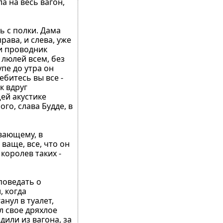
а на весь вагон,
ть с полки. Дама
рава, и слева, уже
 и проводник
 люлей всем, без
упе до утра он
ебитесь вы все -
к вдруг
ей акустике
о, слава Будде, в
ивающему, в
 ваще, все, что он
королев таких -
поведать о
, когда
нул в туалет,
л свое дряхлое
дили из вагона, за