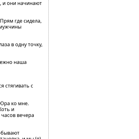
е, и они начинают
Прям где сидела,
и мужчины
аза в одну точку,
мятежно наша
ся стягивать с
 Юра ко мне.
Хоть и
 часов вечера
добывают
ановка, и мы (я)