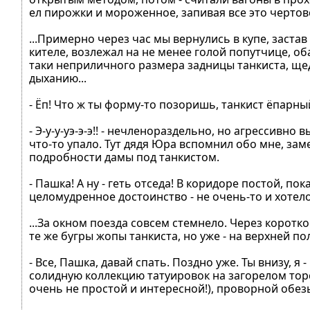
ел пирожки и мороженное, запивая все это черто
...Примерно через час мы вернулись в купе, застав
кителе, возлежал на не менее голой попутчице, об
таки неприличного размера задницы танкиста, ще
дыханию...
- Ёп! Что ж ты форму-то позоришь, танкист ёпарный
- Э-у-у-уэ-э-э!! - нечленораздельно, но агрессивно
что-то упало. Тут дядя Юра вспомнил обо мне, за
подробности дамы под танкистом.
- Пашка! А ну - геть отседа! В коридоре постой, по
целомудренное достоинство - не очень-то и хотелос
...За окном поезда совсем стемнело. Через коротк
те же бугры жопы танкиста, но уже - на верхней п
- Все, Пашка, давай спать. Поздно уже. Ты внизу, я 
солидную коллекцию татуировок на загорелом торсе
очень не простой и интересной!), проворной обез