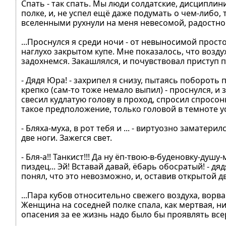
Спать - так спать. Мы люди солдатские, дисциплин
полке, и, не успел ещё даже подумать о чем-либо,
вселенными рухнули на меня невесомой, радостной,
...Проснулся я среди ночи - от невыносимой просто
наглухо закрытом купе. Мне показалось, что воздух
задохнемся. Закашлялся, и почувствовал приступ 
- Дядя Юра! - захрипел я снизу, пытаясь побороть
крепко (сам-то тоже немало выпил) - проснулся, 
свесил кудлатую голову в проход, спросил спросонья
такое предположение, только головой в темноте у
- Бляха-муха, в рот тебя и ... - виртуозно заматер
две ноги. Зажегся свет.
- Бля-а!! Танкист!!! Да ну ёп-твою-в-буденовку-душу-
пиздец... Эй! Вставай давай, ёбарь обосратый! - д
понял, что это невозможно, и, оставив открытой дв
...Пара кубов относительно свежего воздуха, ворв
Женщина на соседней полке спала, как мертвая, ни
опасения за ее жизнь надо было бы проявлять всерь