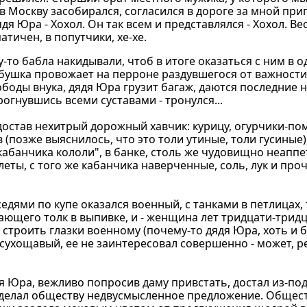
 Москву засобирался, согласился в дороге за мной пригл
дя Юра - Хохол. Он так всем и представлялся - Хохол. В
тичен, в попутчики, хе-хе.
му-то бабла накидывали, чтоб в итоге оказаться с ним в 
бушка провожает на перроне раздувшегося от важности
оды внука, дядя Юра грузит багаж, даются последние н
дрогнувшись всеми суставами - тронулся...
 достав нехитрый дорожный хавчик: курицу, огурчики-по
 (позже выяснилось, что это толи утиные, толи гусиные
абанчика кололи", в банке, столь же чудовищно неаппе
еты, с того же кабанчика наверченные, соль, лук и проч
дями по купе оказался военный, с танками в петлицах,
ающего толк в выпивке, и - женщина лет тридцати-тридц
строить глазки военному (почему-то дядя Юра, хоть и б
сухощавый, ее не заинтересовал совершенно - может, ре
 Юра, вежливо попросив даму привстать, достал из-по
сделал обществу недвусмысленное предложение. Общес