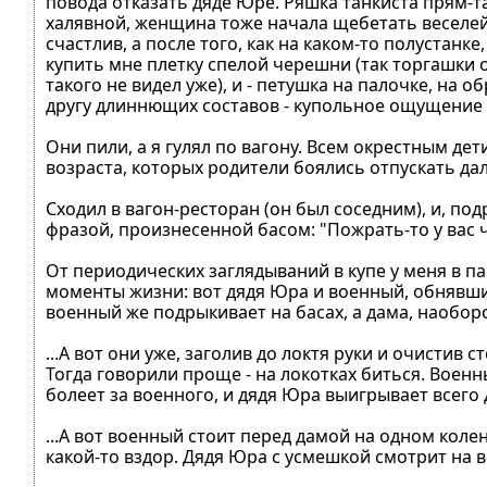
повода отказать дяде Юре. Ряшка танкиста прям-т
халявной, женщина тоже начала щебетать веселей. 
счастлив, а после того, как на каком-то полустанке
купить мне плетку спелой черешни (так торгашки о
такого не видел уже), и - петушка на палочке, на 
другу длиннющих составов - купольное ощущение п
Они пили, а я гулял по вагону. Всем окрестным дет
возраста, которых родители боялись отпускать дал
Сходил в вагон-ресторан (он был соседним), и, 
фразой, произнесенной басом: "Пожрать-то у вас чо-
От периодических заглядываний в купе у меня в 
моменты жизни: вот дядя Юра и военный, обнявшис
военный же подрыкивает на басах, а дама, наоборо
...А вот они уже, заголив до локтя руки и очистив 
Тогда говорили проще - на локотках биться. Военны
болеет за военного, и дядя Юра выигрывает всего д
...А вот военный стоит перед дамой на одном колен
какой-то вздор. Дядя Юра с усмешкой смотрит на вс