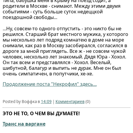
Типа, бабушка меня в Крыму на поезд содит, а
родители в Москве - снимают. Между этими двумя
событиями - суть больше суток недеццкой
поездошной свободы...
...Ну, совсем-то одного отпустить - это никто бы не
решился. Старший брат местного мужика, у которого
мы несколько лет подряд комнатею в доме на море
снимали, как раз в Москву засобирался, согласился в
дороге за мной приглядеть. Все ж - не совсем чужой
человек, несколько лет знакомый. Дядя Юра - Хохол.
Он так всем и представлялся - Хохол. Веселый,
шибутной, балагур и выпить не дурак. Мне он был
очень симпатичен, в попутчики, хе-хе.
Продолжение поста "Некрофил" здесь...
Posted by Воффка в
14:09
|
Комментариев
(0)
ЭТО НЕ ТО, О ЧЕМ ВЫ ДУМАЕТЕ!
Транс на варгане