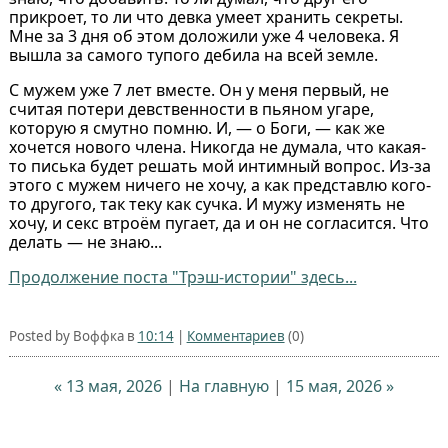
прикроет, то ли что девка умеет хранить секреты.
Мне за 3 дня об этом доложили уже 4 человека. Я
вышла за самого тупого дебила на всей земле.
С мужем уже 7 лет вместе. Он у меня первый, не
считая потери девственности в пьяном угаре,
которую я смутно помню. И, — о Боги, — как же
хочется нового члена. Никогда не думала, что какая-
то писька будет решать мой интимный вопрос. Из-за
этого с мужем ничего не хочу, а как представлю кого-
то другого, так теку как сучка. И мужу изменять не
хочу, и секс втроём пугает, да и он не согласится. Что
делать — не знаю...
Продолжение поста "Трэш-истории" здесь...
Posted by Воффка в
10:14
|
Комментариев
(0)
« 13 мая, 2026
|
На главную
|
15 мая, 2026 »