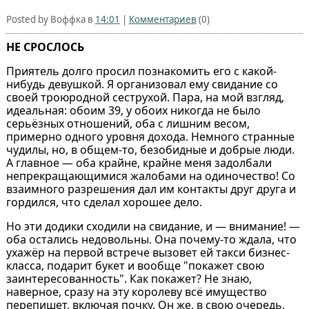
Posted by Воффка в
14:01
|
Комментариев
(0)
НЕ СРОСЛОСЬ
Приятель долго просил познакомить его с какой-
нибудь девушкой. Я организовал ему свидание со
своей троюродной сеструхой. Пара, на мой взгляд,
идеальная: обоим 39, у обоих никогда не было
серьёзных отношений, оба с лишним весом,
примерно одного уровня дохода. Немного странные
чудилы, но, в общем-то, безобидные и добрые люди.
А главное — оба крайне, крайне меня задолбали
непрекращающимися жалобами на одиночество! Со
взаимного разрешения дал им контакты друг друга и
гордился, что сделал хорошее дело.
Но эти додики сходили на свидание, и — внимание! —
оба остались недовольны. Она почему-то ждала, что
ухажёр на первой встрече вызовет ей такси бизнес-
класса, подарит букет и вообще "покажет свою
заинтересованность". Как покажет? Не знаю,
наверное, сразу на эту королеву всё имущество
перепишет, включая почку. Он же, в свою очередь,