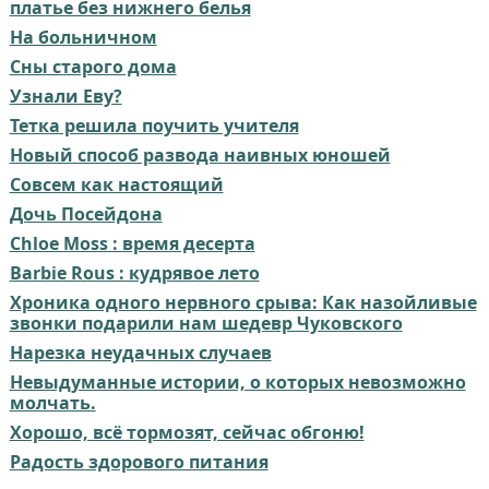
платье без нижнего белья
На больничном⁠⁠
Сны старого дома
Узнали Еву?
Тетка решила поучить учителя
Новый способ развода наивных юношей
Совсем как настоящий⁠⁠
Дочь Посейдона
Chloe Moss : время десерта
Barbie Rous : кудрявое лето
Хроника одного нервного срыва: Как назойливые
звонки подарили нам шедевр Чуковского
Нарезка неудачных случаев
Невыдуманные истории, о которых невозможно
молчать.
Хорошо, всё тормозят, сейчас обгоню!
Радость здорового питания