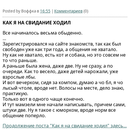
Posted by Воффка в
16:55
|
Комментариев
(0)
КАК Я НА СВИДАНИЕ ХОДИЛ
Все начиналось весьма обыденно.
...
Зарегистрировался на сайте знакомств, так как был
свободен уже как три года, а общения не хватало.
Ну как не хватало, есть кот и собака, но это совсем не
то что раньше.
А раньше была жена, даже две. Ну не сразу, а по
очереди. Как то весело, даже детей нарожали, уже
взрослые лбы.
И вот вечерком, сидя за компом, думаю а чо бл, я чо
лысый чтоле, вроде нет. Волосы на месте, дело знаю,
практикую.
Только вот в одного чаще конечно.
И тут мамзели мне начали написывать, причем сами,
штуки две. Ну я такое с юморком, вроде норм все
общение поперло.
Продолжение поста "Как я на свидание ходил" здесь...