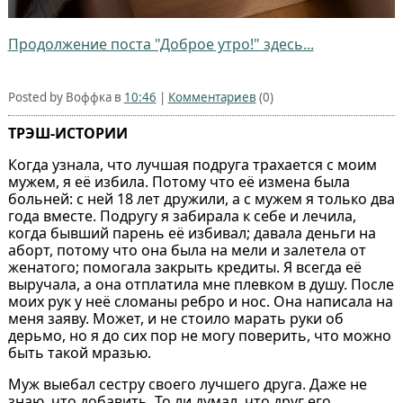
Продолжение поста "Доброе утро!" здесь...
Posted by Воффка в
10:46
|
Комментариев
(0)
ТРЭШ-ИСТОРИИ
Когда узнала, что лучшая подруга трахается с моим
мужем, я её избила. Потому что её измена была
больней: с ней 18 лет дружили, а с мужем я только два
года вместе. Подругу я забирала к себе и лечила,
когда бывший парень её избивал; давала деньги на
аборт, потому что она была на мели и залетела от
женатого; помогала закрыть кредиты. Я всегда её
выручала, а она отплатила мне плевком в душу. После
моих рук у неё сломаны ребро и нос. Она написала на
меня заяву. Может, и не стоило марать руки об
дерьмо, но я до сих пор не могу поверить, что можно
быть такой мразью.
Муж выебал сестру своего лучшего друга. Даже не
знаю, что добавить. То ли думал, что друг его