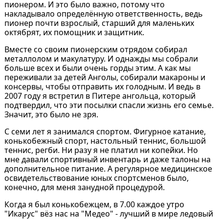
пионером. И это было важно, потому что
накладывало определённую ответственность, ведь
пионер почти взрослый, старший для маленьких
октябрят, их помощник и защитник.
Вместе со своим пионерским отрядом собирал
металлолом и макулатуру. И однажды мы собрали
больше всех и были очень горды этим. А как мы
переживали за детей Анголы, собирали макароны и
консервы, чтобы отправить их голодным. И ведь в
2007 году я встретил в Питере ангольца, который
подтвердил, что эти посылки спасли жизнь его семье.
Значит, это было не зря.
С семи лет я занимался спортом. Фигурное катание,
конькобежный спорт, настольный теннис, большой
теннис, регби. Ни разу я не платил ни копейки. Но
мне давали спортивный инвентарь и даже талоны на
дополнительное питание. А регулярное медицинское
освидетельствование юных спортсменов было,
конечно, для меня занудной процедурой.
Когда я был конькобежцем, в 7.00 каждое утро
"Икарус" вёз нас на "Медео" - лучший в мире ледовый