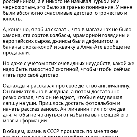
россиянином, а я никого не называл чуркой или
черножопым, это было за гранью понимания. У меня
были абсолютно счастливые детство, отрочество и
юность.
А, конечно, я забыл сказать, что в магазинах не было
хамона, ста сортов колбасы, мраморной говядины и
европейских сыров, джинсы были дефицитом, а
бананы с кока-колой и жвачку в Алма-Ате вообще не
продавали.
Но даже с учётом этих очевидных неудобств, какой же
надо быть пакостной скотиной, чтобы чтобы сейчас
лгать про своё детство.
Однажды я рассказал про своё детство англичанину.
Он внимательно выслушал, а потом достаточно
резко сказал, что он не идиот, чтобы я ему вешал
лапшу на уши. Пришлось достать фотоальбом и
начать рассказ заново. Англичанин пил потом два
дня, чтобы не чокнуться от избытка выносящей его
мозг информации.
В общем, жизнь в СССР прошлась по мне таким
катком, что видно помру я упёртым ватником и