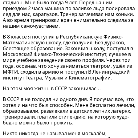
стадион. Мне было тогда 9 лет. Перед нашим
приездом 2 часа машина по заливке льда полировала
лед для нас, карапузов. Тренер затачивал нам коньки.
А во время тренировки врач внимательно следила за
нашим самочувствием.
В 8 классе я поступил в Республиканскую Физико-
Математическую школу, где получил, без дураков,
блестящее образование. Закончив школу, поступил в
Московский Физико-Технический институт, лучшее в
мире учебное заведение своего профиля. Через три
года, осознав, что хочу заниматься театром, ушёл из
МФТИ, сходил в армию и поступил В Ленинградский
институт Театра, Музыки и Кинематографии.
На этом моя жизнь в СССР закончилась.
В СССР я не голодал ни одного дня. Я получал всё, что
хотел и на что был способен. Меня бесплатно лечили,
образовывали, развлекали в детских летних лагерях,
тренировали, платили стипендию, на которую худо-
бедно можно было прожить.
Никто никогда не называл меня москалём,