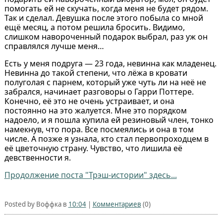
помогать ей не скучать, когда меня не будет рядом.
Так и сделал. Девушка после этого побыла со мной
ещё месяц, а потом решила бросить. Видимо,
cлишком навороченный подарок выбрал, раз уж он
справлялся лучше мeня…
Есть у меня подруга — 23 года, невинна как младенец.
Невинна до такой степени, что лёжа в кровати
полуголая с парнем, который уже чуть ли на неё не
забрался, начинает разговоры о Гарри Поттере.
Конечно, её это не очень устраивает, и она
постоянно на это жалуется. Мне это порядком
надоело, и я пошла купила ей резиновый член, тонко
намекнув, что пора. Все посмеялись и она в том
числе. А позже я узнала, кто стал первопроходцем в
её цветочную страну. Чувство, что лишила её
девственности я.
Продолжение поста "Трэш-истории" здесь...
Posted by Воффка в
10:04
|
Комментариев
(0)