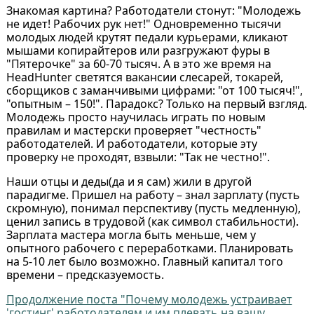
Знакомая картина? Работодатели стонут: "Молодежь
не идет! Рабочих рук нет!" Одновременно тысячи
молодых людей крутят педали курьерами, кликают
мышами копирайтеров или разгружают фуры в
"Пятерочке" за 60-70 тысяч. А в это же время на
HeadHunter светятся вакансии слесарей, токарей,
сборщиков с заманчивыми цифрами: "от 100 тысяч!",
"опытным – 150!". Парадокс? Только на первый взгляд.
Молодежь просто научилась играть по новым
правилам и мастерски проверяет "честность"
работодателей. И работодатели, которые эту
проверку не проходят, взвыли: "Так не честно!".
Наши отцы и деды(да и я сам) жили в другой
парадигме. Пришел на работу – знал зарплату (пусть
скромную), понимал перспективу (пусть медленную),
ценил запись в трудовой (как символ стабильности).
Зарплата мастера могла быть меньше, чем у
опытного рабочего с переработками. Планировать
на 5-10 лет было возможно. Главный капитал того
времени – предсказуемость.
Продолжение поста "Почему молодежь устраивает
'гостинг' работодателям и им плевать на вашу