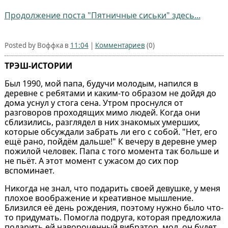
Продолжение поста "Пятничные сиськи" здесь...
Posted by Воффка в
11:04
|
Комментариев
(0)
ТРЭШ-ИСТОРИИ
Был 1990, мой папа, будучи молодым, напился в
деревне с ребятами и каким-то образом не дойдя до
дома уснул у стога сена. Утром проснулся от
разговоров проходящих мимо людей. Когда они
сблизились, разглядел в них знакомых умерших,
которые обсуждали забрать ли его с собой. "Нет, его
ещё рано, пойдём дальше!" К вечеру в деревне умер
пожилой человек. Папа с того момента так больше и
не пьёт. А этот момент с ужасом до сих пор
вспоминает.
Никогда не знал, что подарить cвоей девушке, у меня
плохое воображение и креативное мышлeние.
Близился её день рождения, поэтому нужно было что-
то придумать. Помогла подруга, которая предложила
подарить ей навороченный вибратор, мол, он будет