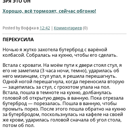
ЗРЯ ЭТО ОН
Хорошо, всё тормозят, сейчас обгоню!
Posted by Воффка в
12:42
|
Комментариев
(0)
ПЕРЕКУСИЛА
Ночью я жутко захотела бутерброд с варёной
колбасой. Собралась на кухню, чтобы его сделать.
Встала с кровати. На моём пути к двери стоял стул, я
его не заметила (3 часа ночи, темно), ударилась об
него мизинцем, стул упал, я решила перешагнуть.
Одной ногой перешагнула, когда переносила вторую
— зацепилась за стул, с грохотом упала на пол.
Встала, пошла в темноте на кухню, долбанулась
головой об открытую дверь в ванную. Пока отрезала
бутерброд — порезалась. Пошла в ванную, чтобы
промыть порез. После этого пошла обратно на кухню
за бутербродом, поскользнулась на кафеле на своей
же крови, ударилась головой сначала об угол стола,
потом об пол.