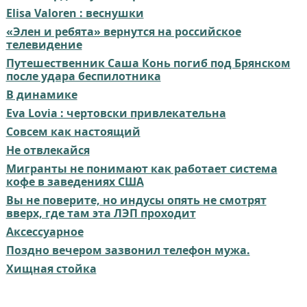
Elisa Valoren : веснушки
«Элен и ребята» вернутся на российское
телевидение
Путешественник Саша Конь погиб под Брянском
после удара беспилотника
В динамике
Eva Lovia : чертовски привлекательна
Совсем как настоящий⁠⁠
Не отвлекайся
Мигранты не понимают как работает система
кофе в заведениях США
Вы не поверите, но индусы опять не смотрят
вверх, где там эта ЛЭП проходит
Аксессуарное
Поздно вечером зазвонил телефон мужа.
Хищная стойка