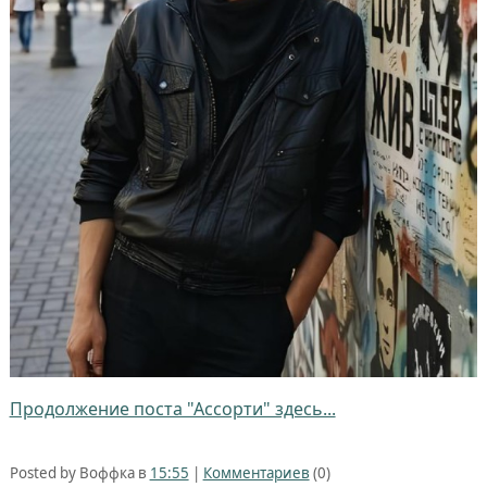
Продолжение поста "Ассорти" здесь...
Posted by Воффка в
15:55
|
Комментариев
(0)