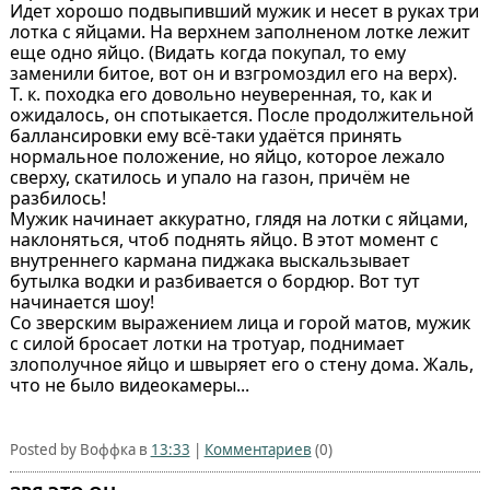
Идет хорошо подвыпивший мужик и несет в руках три
лотка с яйцами. На верхнем заполненом лотке лежит
еще одно яйцо. (Видать когда покупал, то ему
заменили битое, вот он и взгромоздил его на верх).
Т. к. походка его довольно неуверенная, то, как и
ожидалось, он спотыкается. После продолжительной
баллансировки ему всё-таки удаётся принять
нормальное положение, но яйцо, которое лежало
сверху, скатилось и упало на газон, причём не
разбилось!
Мужик начинает аккуратно, глядя на лотки с яйцами,
наклоняться, чтоб поднять яйцо. В этот момент с
внутреннего кармана пиджака выскальзывает
бутылка водки и разбивается о бордюр. Вот тут
начинается шоу!
Со зверским выражением лица и горой матов, мужик
с силой бросает лотки на тротуар, поднимает
злополучное яйцо и швыряет его о стену дома. Жаль,
что не было видеокамеры...
Posted by Воффка в
13:33
|
Комментариев
(0)