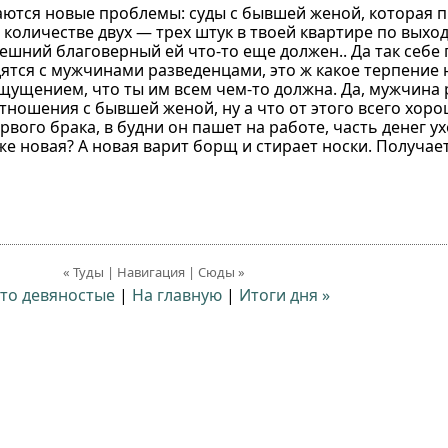
наются новые проблемы: суды с бывшей женой, которая 
 количестве двух — трех штук в твоей квартире по выхо
шний благоверный ей что-то еще должен.. Да так себе 
ятся с мужчинами разведенцами, это ж какое терпение 
ощущением, что ты им всем чем-то должна. Да, мужчина
ошения с бывшей женой, ну а что от этого всего хорош
рвого брака, в будни он пашет на работе, часть денег 
е новая? А новая варит борщ и стирает носки. Получает
« Туды | Навигация | Сюды »
Это девяностые
|
На главную
|
Итоги дня »