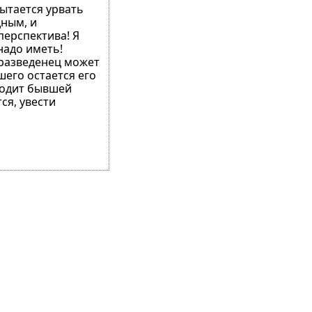
пытается урвать
дным, и
перспектива! Я
надо иметь!
 разведенец может
его остается его
уходит бывшей
ся, увести