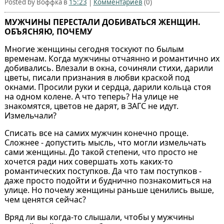
Posted by Воффка в
15:23
|
Комментариев
(0)
МУЖЧИНЫ ПЕРЕСТАЛИ ДОБИВАТЬСЯ ЖЕНЩИН.
ОБЪЯСНЯЮ, ПОЧЕМУ
Многие женщины сегодня тоскуют по былым
временам. Когда мужчины отчаянно и романтично их
добивались. Влезали в окна, сочиняли стихи, дарили
цветы, писали признания в любви краской под
окнами. Просили руки и сердца, дарили кольца стоя
на одном колене. А что теперь? На улице не
знакомятся, цветов не дарят, в ЗАГС не идут.
Измельчали?
Списать все на самих мужчин конечно проще.
Сложнее - допустить мысль, что могли измельчать
сами женщины. До такой степени, что просто не
хочется ради них совершать хоть каких-то
романтических поступков. Да что там поступков -
даже просто подойти и буднично познакомиться на
улице. Но почему женщины раньше ценились выше,
чем ценятся сейчас?
Вряд ли вы когда-то слышали, чтобы у мужчины