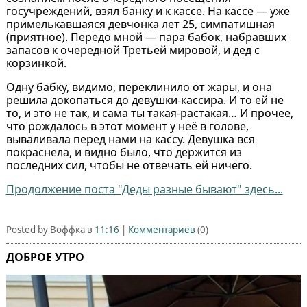
госучреждений, взял банку и к кассе. На кассе — уже
примелькавшаяся девчонка лет 25, симпатишная
(приятное). Передо мной — пара бабок, набравших
запасов к очередной Третьей мировой, и дед с
корзинкой.
Одну бабку, видимо, переклинило от жары, и она
решила докопаться до девушки‑кассира. И то ей не
то, и это не так, и сама ты такая‑растакая… И прочее,
что рождалось в этот момент у неё в голове,
вываливала перед нами на кассу. Девушка вся
покраснела, и видно было, что держится из
последних сил, чтобы не отвечать ей ничего.
Продолжение поста "Деды разные бывают" здесь...
Posted by Воффка в
11:16
|
Комментариев
(0)
ДОБРОЕ УТРО