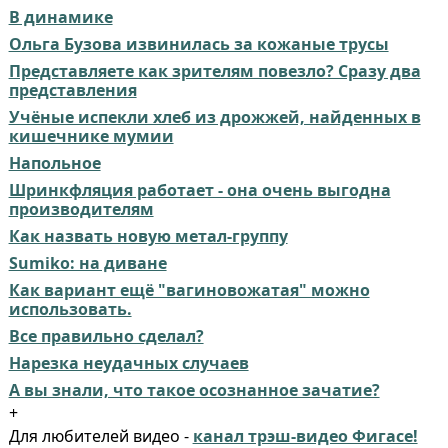
В динамике
Ольга Бузова извинилась за кожаные трусы
Представляете как зрителям повезло? Сразу два
представления
Учёные испекли хлеб из дрожжей, найденных в
кишечнике мумии
Напольное
Шринкфляция работает - она очень выгодна
производителям
Как назвать новую метал-группу
Sumiko: на диване
Как вариант ещё "вагиновожатая" можно
использовать.
Все правильно сделал?
Нарезка неудачных случаев
А вы знали, что такое осознанное зачатие?
+
Для любителей видео -
канал трэш-видео Фигасе!