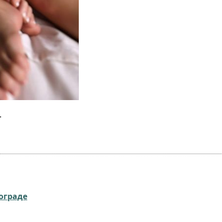
.
ограде