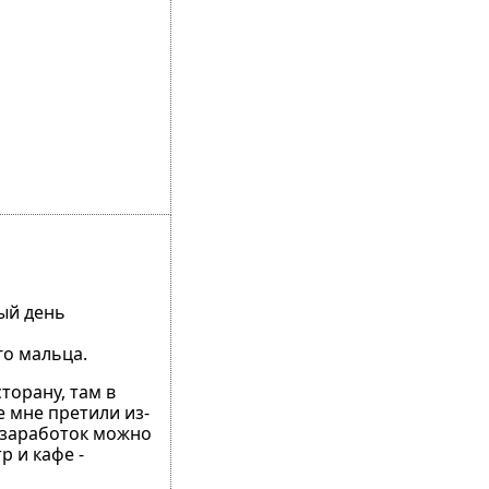
ный день
го мальца.
торану, там в
е мне претили из-
 заработок можно
 и кафе -