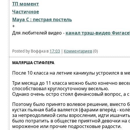
ТП момент
Частичное
Maya C : пестрая постель
+
Для любителей видео -
канал трэш-видео Фигасе
Posted by Воффка в
17:03
|
Комментариев
(0)
МАЛЯРША СТИФЛЕРА
После 10 класса на летние каникулы устроился в 
Три месяца до 11 класса можно было конечно весе
способствовал круглосуточному веселью.
Однако очень остро стоял финансовый вопрос, а 
Поэтому было принято волевое решение, вместо бе
кустах пьяная баба валяется (фарами вперёд - кол
за непреодолимой силы взросления, идти ишачить
было потратить в обществе приятной девочки на с
мороженое или прочие подростковые радости.