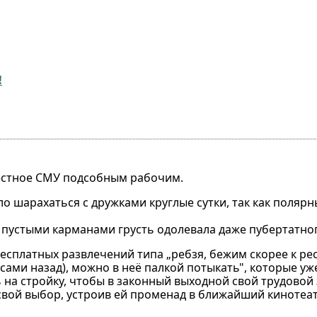
!
местное СМУ подсобным рабочим.
ло шарахаться с дружками круглые сутки, так как поляр
с пустыми карманами грусть одолевала даже пубертатно
сплатных развлечений типа „ребзя, бежим скорее к рес
ёсами назад), можно в неё палкой потыкать", которые уж
 на стройку, чтобы в законный выходной свой трудовой
вой выбор, устроив ей променад в ближайший кинотеатр