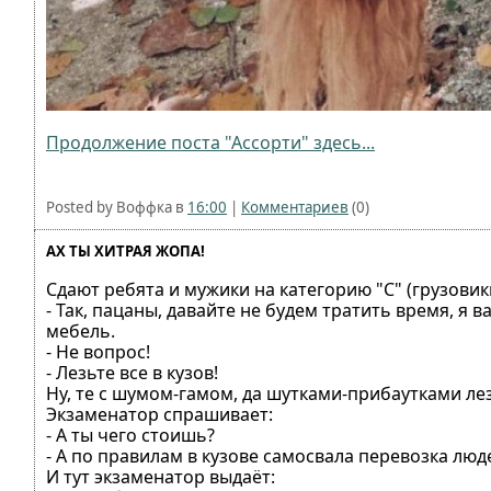
Продолжение поста "Ассорти" здесь...
Posted by Воффка в
16:00
|
Комментариев
(0)
АХ ТЫ ХИТРАЯ ЖОПА!
Сдают ребята и мужики на категорию "С" (грузови
- Так, пацаны, давайте не будем тратить время, я
мебель.
- Не вопрос!
- Лезьте все в кузов!
Ну, те с шумом-гамом, да шутками-прибаутками лезу
Экзаменатор спрашивает:
- А ты чего стоишь?
- А по правилам в кузове самосвала перевозка лю
И тут экзаменатор выдаёт: