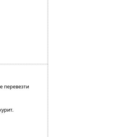
не перевезти
курит.