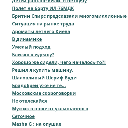
Детей раньше били. Я не шучу⁠⁠
Полёт на борту ИЛ-76МДК
Бритни Спирс предсказали многомиллионные 
Ситуация на рынке труда
Ароматы летнего Киева
В динамике
Умелый подход
Близко к идеалу?
Хорошо же сидели, чего началось-то?!
Решил я купить машину.
Шаловливый Шеpиф Bуди
Брадобреи уже не те...⁠
Московские скороговорки
Не отвлекайся
Мужик в шоке от услышанного
Сеточное
Masha G : на опушке