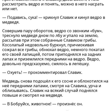
рассмотреть ведро и понять, можно в него насрать
или нет.
— Подавись, сука! — крикнул Славик и кинул ведро в
медведя.
Совершив пару оборотов, ведро со звонким «бум»,
треснуло медведя дном по лбу и упало на землю,
рассыпав при этом собранные Славиком грибы.
Косолапый недовольно буркнул, причмокивая
сожрал все грибы, обнюхал ведро, немного покатал
его своей лапищей, потом приподнялся на задних
лапах и приземлился передними на ведро. Ведро,
довольно предсказуемо, смялось в лепёшку.
— Охуеть! — прокомментировал Славик.
Медведь снова подошёл к его сосне и облокотился на
неё передними лапами, смотря на Славика, урча и
облизываясь. Славик на всякий случай поднялся
повыше и смотрел на медведя.
— В Бобруйск, животное! — произнёс он.