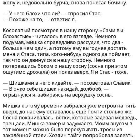
жопу и, недовольно бурча, снова почесал бочину.
— У него блохи что ли? — спросил Стас.
— Похоже на то, — ответил я.
Косолапый посмотрел в нашу сторону. «Сами вы
блохастые» - читалось в его взгляде. Немного
подумав, мишка справедливо рассудил, что два -
больше чем один, а потому ему выгоднее достать
меня и Стаса, типа, кого-нибудь одного да поймает,
так что он двинулся в нашу сторону. Немного
потеревшись боком о нашу сосну (сосна при этом
ощутимо дрожала) он полез вверх. Я и Стас - тоже.
— Шишками в него кидайте, — посоветовал Славик.
— В очко себе шишек накидай, долбоёб, —
огрызнулся я, забираясь на верхушку сосны.
Мишка к этому времени забрался уже метров на пять
вверх, до нас ему оставалось ещё почти столько же.
Сосна покачивалась, ветки, которые задевал медведь,
трещали. Мишка замер и задумался. Моим анусом в
тот момент можно было перекусывать тросы из
закалённой стали. Хозяин тайги попробовал залезть