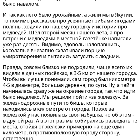
было навалом.
И так как лето было урожайным, а жили мы в Якутии,
то помимо рассказов про усеянные грибами-ягодами
поляны, ходили по нашему городку и истории про
медведей. Шёл второй месяц нашего лета, а про
встречи с медведями в местной газетёнке написали
уже раз десять. Видимо, вдоволь налопавшись,
косолапые внезапно схватывали порцию
умиротворения и пытались затусить с людьми.
Правда, совсем близко не подходили, чаще всего их
видели в дачных посёлках, в 3-5 км от нашего городка.
Чтобы вы лучше понимали, сам город был километра
4-5 в диаметре, большая деревня, по сути. Ну, а тайга
начиналась сразу же на окраине города, так что идти
было недалеко. Мы решили пойти «за железку». За
железнодорожные пути то бишь, которые
находились в километре от города. Позже за
железкой у нас появилась своя избушка, но об этом -
в другой раз. А в этот раз мы собирались разведать те
места, отойдя от железки примерно на ещё один
километр, в противоположную городу сторону,
естественно.