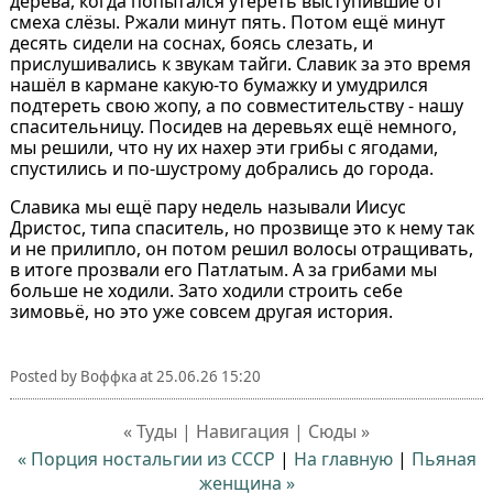
дерева, когда попытался утереть выступившие от
смеха слёзы. Ржали минут пять. Потом ещё минут
десять сидели на соснах, боясь слезать, и
прислушивались к звукам тайги. Славик за это время
нашёл в кармане какую-то бумажку и умудрился
подтереть свою жопу, а по совместительству - нашу
спасительницу. Посидев на деревьях ещё немного,
мы решили, что ну их нахер эти грибы с ягодами,
спустились и по-шустрому добрались до города.
Славика мы ещё пару недель называли Иисус
Дристос, типа спаситель, но прозвище это к нему так
и не прилипло, он потом решил волосы отращивать,
в итоге прозвали его Патлатым. А за грибами мы
больше не ходили. Зато ходили строить себе
зимовьё, но это уже совсем другая история.
Posted by
Воффка
at
25.06.26 15:20
« Туды | Навигация | Сюды »
« Порция ностальгии из СССР
|
На главную
|
Пьяная
женщина »