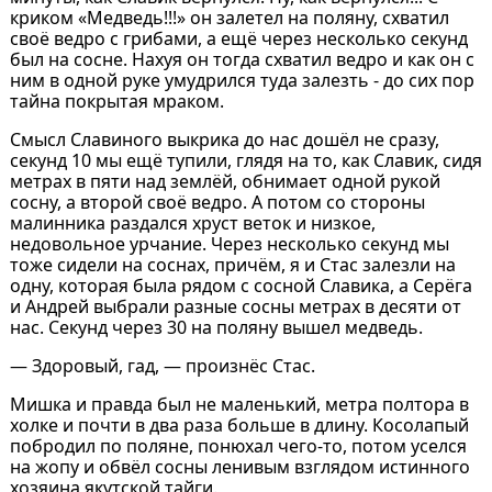
криком «Медведь!!!» он залетел на поляну, схватил
своё ведро с грибами, а ещё через несколько секунд
был на сосне. Нахуя он тогда схватил ведро и как он с
ним в одной руке умудрился туда залезть - до сих пор
тайна покрытая мраком.
Смысл Славиного выкрика до нас дошёл не сразу,
секунд 10 мы ещё тупили, глядя на то, как Славик, сидя
метрах в пяти над землёй, обнимает одной рукой
сосну, а второй своё ведро. А потом со стороны
малинника раздался хруст веток и низкое,
недовольное урчание. Через несколько секунд мы
тоже сидели на соснах, причём, я и Стас залезли на
одну, которая была рядом с сосной Славика, а Серёга
и Андрей выбрали разные сосны метрах в десяти от
нас. Секунд через 30 на поляну вышел медведь.
— Здоровый, гад, — произнёс Стас.
Мишка и правда был не маленький, метра полтора в
холке и почти в два раза больше в длину. Косолапый
побродил по поляне, понюхал чего-то, потом уселся
на жопу и обвёл сосны ленивым взглядом истинного
хозяина якутской тайги.