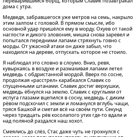
переварившийся борщ, которым Славик позавтракал
дома с утра.
Медведя, забравшегося уже метров на семь, накрыло
этим залпом с головой. В прямом смысле, ибо
основной удар пришёлся ему в морду. Охуев от такой
наглости и дикого зловония, мишка снова заревел и
попытался передними лапами стряхнуть говно с
морды. От ужасной атаки он даже забыл, что
находился на дереве, отпускать которое не стоило.
Я наблюдал это словно в слоумо. Вниз, ревя,
кувыркаясь в воздухе и размахивая лапами летел
медведь с обдристанной мордой. Вверх по сосне,
продолжая «расстрел» карабкался Славик со
спущенными штанами. Славик достиг верхушки,
медведь ёбнулся на землю. Славик с круглыми от
испуга глазами вцепился в сосну, медведь с диким
рёвом подскочил с земли и ломанулся вглубь чащи,
тряся башкой и сметая всё на своём пути. Секунд
через тридцать рёв косолапого утих где-то вдали и
над поляной раздался наш хохот.
Смеялись до слёз, Стас даже чуть не грохнулся с