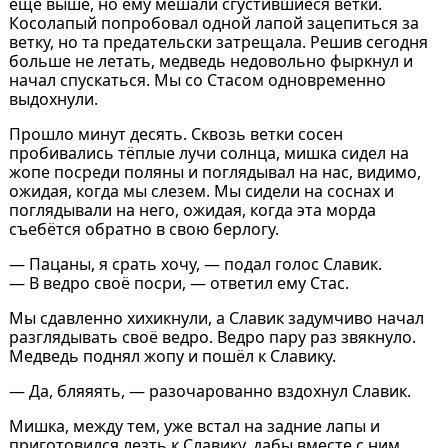
ещё выше, но ему мешали сгустившиеся ветки.
Косолапый попробовал одной лапой зацепиться за
ветку, но та предательски затрещала. Решив сегодня
больше не летать, медведь недовольно фыркнул и
начал спускаться. Мы со Стасом одновременно
выдохнули.
Прошло минут десять. Сквозь ветки сосен
пробивались тёплые лучи солнца, мишка сидел на
жопе посреди поляны и поглядывал на нас, видимо,
ожидая, когда мы слезем. Мы сидели на соснах и
поглядывали на него, ожидая, когда эта морда
съебётся обратно в свою берлогу.
— Пацаны, я срать хочу, — подал голос Славик.
— В ведро своё посри, — ответил ему Стас.
Мы сдавленно хихикнули, а Славик задумчиво начал
разглядывать своё ведро. Ведро пару раз звякнуло.
Медведь поднял жопу и пошёл к Славику.
— Да, бляяять, — разочарованно вздохнул Славик.
Мишка, между тем, уже встал на задние лапы и
приготовился лезть к Славику, дабы вместе с ним