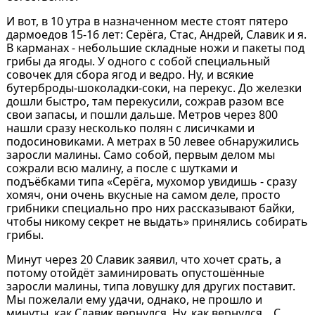
И вот, в 10 утра в назначенном месте стоят пятеро
дармоедов 15-16 лет: Серёга, Стас, Андрей, Славик и я.
В карманах - небольшие складные ножи и пакеты под
грибы да ягоды. У одного с собой специальный
совочек для сбора ягод и ведро. Ну, и всякие
бутерброды-шоколадки-соки, на перекус. До железки
дошли быстро, там перекусили, сожрав разом все
свои запасы, и пошли дальше. Метров через 800
нашли сразу несколько полян с лисичками и
подосиновиками. А метрах в 50 левее обнаружились
заросли малины. Само собой, первым делом мы
сожрали всю малину, а после с шутками и
подъёбками типа «Серёга, мухомор увидишь - сразу
хомяч, они очень вкусные на самом деле, просто
грибники специально про них рассказывают байки,
чтобы никому секрет не выдать» принялись собирать
грибы.
Минут через 20 Славик заявил, что хочет срать, а
потому отойдёт заминировать опустошённые
заросли малины, типа ловушку для других поставит.
Мы пожелали ему удачи, однако, не прошло и
минуты, как Славик вернулся. Ну, как вернулся... С