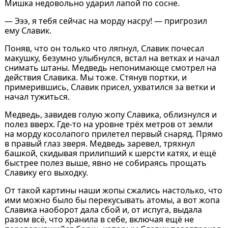
Мишка недовольно ударил лапой по сосне.
— Эээ, я тебя сейчас на морду насру! — пригрозил
ему Славик.
Поняв, что он только что ляпнул, Славик почесал
макушку, безумно улыбнулся, встал на ветках и начал
снимать штаны. Медведь непонимающе смотрел на
действия Славика. Мы тоже. Стянув портки, и
примерившись, Славик присел, ухватился за ветки и
начал тужиться.
Медведь, завидев голую жопу Славика, облизнулся и
полез вверх. Где-то на уровне трёх метров от земли
на морду косолапого прилетел первый снаряд. Прямо
в правый глаз зверя. Медведь заревел, тряхнул
башкой, скидывая прилипший к шерсти катях, и ещё
быстрее полез выше, явно не собираясь прощать
Славику его выходку.
От такой картины наши жопы сжались настолько, что
ими можно было бы перекусывать атомы, а вот жопа
Славика наоборот дала сбой и, от испуга, выдала
разом всё, что хранила в себе, включая ещё не