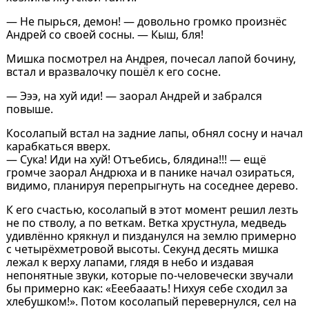
— Не пырься, демон! — довольно громко произнёс
Андрей со своей сосны. — Кыш, бля!
Мишка посмотрел на Андрея, почесал лапой бочину,
встал и вразвалочку пошёл к его сосне.
— Эээ, на хуй иди! — заорал Андрей и забрался
повыше.
Косолапый встал на задние лапы, обнял сосну и начал
карабкаться вверх.
— Сука! Иди на хуй! Отъебись, блядина!!! — ещё
громче заорал Андрюха и в панике начал озираться,
видимо, планируя перепрыгнуть на соседнее дерево.
К его счастью, косолапый в этот момент решил лезть
не по стволу, а по веткам. Ветка хрустнула, медведь
удивлённо крякнул и пизданулся на землю примерно
с четырёхметровой высоты. Секунд десять мишка
лежал к верху лапами, глядя в небо и издавая
непонятные звуки, которые по-человечески звучали
бы примерно как: «Ееебааать! Нихуя себе сходил за
хлебушком!». Потом косолапый перевернулся, сел на