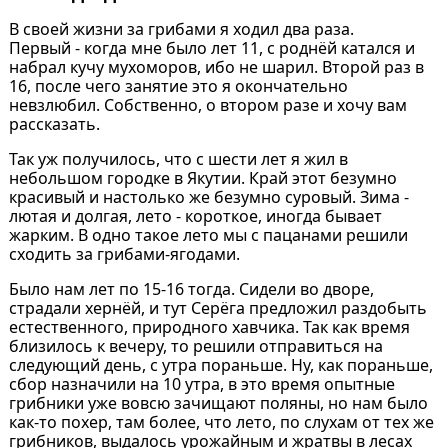
В своей жизни за грибами я ходил два раза.
Первый - когда мне было лет 11, с роднёй катался и
набрал кучу мухоморов, ибо не шарил. Второй раз в
16, после чего занятие это я окончательно
невзлюбил. Собственно, о втором разе и хочу вам
рассказать.
Так уж получилось, что с шести лет я жил в
небольшом городке в Якутии. Край этот безумно
красивый и настолько же безумно суровый. Зима -
лютая и долгая, лето - короткое, иногда бывает
жарким. В одно такое лето мы с пацанами решили
сходить за грибами-ягодами.
Было нам лет по 15-16 тогда. Сидели во дворе,
страдали хернёй, и тут Серёга предложил раздобыть
естественного, природного хавчика. Так как время
близилось к вечеру, то решили отправиться на
следующий день, с утра пораньше. Ну, как пораньше,
сбор назначили на 10 утра, в это время опытные
грибники уже вовсю зачищают поляны, но нам было
как-то похер, там более, что лето, по слухам от тех же
грибников, выдалось урожайным и жратвы в лесах