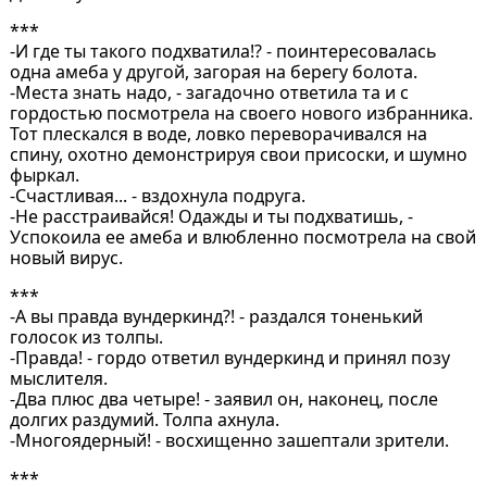
***
-И где ты такого подхватила!? - поинтересовалась
одна амеба у другой, загорая на берегу болота.
-Места знать надо, - загадочно ответила та и с
гордостью посмотрела на своего нового избранника.
Тот плескался в воде, ловко переворачивался на
спину, охотно демонстрируя свои присоски, и шумно
фыркал.
-Счастливая... - вздохнула подруга.
-Не расстраивайся! Одажды и ты подхватишь, -
Успокоила ее амеба и влюбленно посмотрела на свой
новый вирус.
***
-А вы правда вундеркинд?! - раздался тоненький
голосок из толпы.
-Правда! - гордо ответил вундеркинд и принял позу
мыслителя.
-Два плюс два четыре! - заявил он, наконец, после
долгих раздумий. Толпа ахнула.
-Многоядерный! - восхищенно зашептали зрители.
***