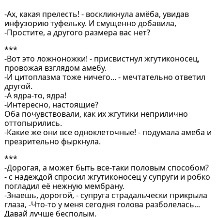
-Ах, какая прелесть! - воскликнула амёба, увидав
инфузорию туфельку. И смущенно добавила,
-Простите, а другого размера вас нет?
***
-Вот это ложноножки! - присвистнул жгутиконосец,
провожая взглядом амебу.
-И цитоплазма тоже ничего... - мечтательно ответил
другой.
-А ядра-то, ядра!
-Интересно, настоящие?
Оба почувствовали, как их жгутики неприлично
оттопырились.
-Какие же они все одноклеточные! - подумала амеба и
презрительно фыркнула.
***
-Дорогая, а может быть все-таки половым способом?
- с надеждой спросил жгутиконосец у супруги и робко
погладил её нежную мембрану.
-Знаешь, дорогой, - супруга страдальчески прикрыла
глаза, -Что-то у меня сегодня голова разболелась...
Давай лучше бесполым.