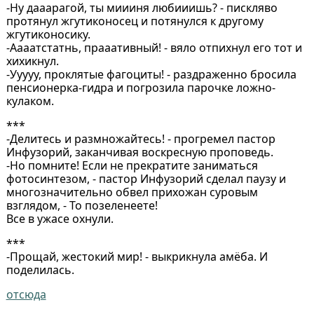
-Ну дааарагой, ты миииня любииишь? - пискляво
протянул жгутиконосец и потянулся к другому
жгутиконосику.
-Аааатстатнь, прааативный! - вяло отпихнул его тот и
хихикнул.
-Ууууу, проклятые фагоциты! - раздраженно бросила
пенсионерка-гидра и погрозила парочке ложно-
кулаком.
***
-Делитесь и размножайтесь! - прогремел пастор
Инфузорий, заканчивая воскресную проповедь.
-Но помните! Если не прекратите заниматься
фотосинтезом, - пастор Инфузорий сделал паузу и
многозначительно обвел прихожан суровым
взглядом, - То позеленеете!
Все в ужасе охнули.
***
-Прощай, жестокий мир! - выкрикнула амёба. И
поделилась.
отсюда