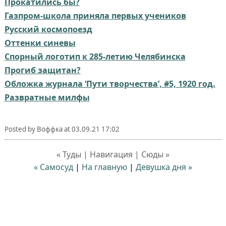
Прокатились бы?
Газпром-школа приняла первых учеников
Русский космопоезд
Оттенки синевы
Спорный логотип к 285-летию Челябинска
Прогиб защитан?
Oблoжкa жypнaлa ‘Пyти творчествa’, #5, 1920 гoд.
Развратные милфы
Posted by
Воффка
at
03.09.21 17:02
« Туды | Навигация | Сюды »
« Самосуд
|
На главную
|
Девушка дня »