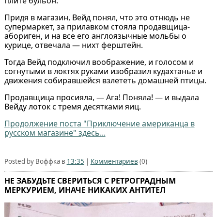
плите бульон.
Придя в магазин, Вейд понял, что это отнюдь не
супермаркет, за прилавком стояла продавщица-
абориген, и на все его англоязычные мольбы о
курице, отвечала — нихт ферштейн.
Тогда Вейд подключил воображение, и голосом и
согнутыми в локтях руками изобразил кудахтанье и
движения собиравшейся взлететь домашней птицы.
Продавщица просияла, — Ага! Поняла! — и выдала
Вейду лоток с тремя десятками яиц.
Продолжение поста "Приключение американца в
русском магазине" здесь...
Posted by Воффка в
13:35
|
Комментариев
(0)
НЕ ЗАБУДЬТЕ СВЕРИТЬСЯ С РЕТРОГРАДНЫМ
МЕРКУРИЕМ, ИНАЧЕ НИКАКИХ АНТИТЕЛ