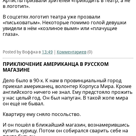
Артисты призвали зрителей «приходить в театр, а не
в логотип».
В соцсетях логотип театра уже прозвали
«письковатым». Некоторые помимо голой девушки
увидели в нём «козлиное вымя» или «плачущие
глаза».
Posted by Воффка в
13:49
|
Комментариев
(0)
ПРИКЛЮЧЕНИЕ АМЕРИКАНЦА В РУССКОМ
МАГАЗИНЕ
Дело было в 90-х. К нам в провинциальный город
приехал американец, волонтер Корпуса Мира. Кроме
английского ничего не знал. Ему предстояло прожить
у нас целый год. Он был напуган. В такой жопе мира
он ещё не бывал.
Квартиру ему сняло посольство.
И он пошёл в ближайший магазин, вознамерившись
купить курицу. Потом он собирался сварить себе на