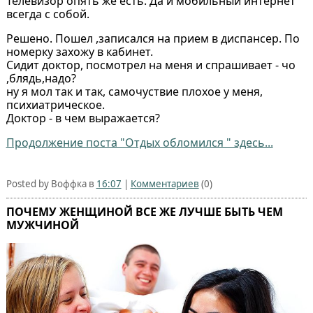
Телевизор опять же есть. Да и мобильный интернет
всегда с собой.
Решено. Пошел ,записался на прием в диспансер. По
номерку захожу в кабинет.
Сидит доктор, посмотрел на меня и спрашивает - чо
,блядь,надо?
ну я мол так и так, самочуствие плохое у меня,
психиатрическое.
Доктор - в чем выражается?
Продолжение поста "Отдых обломился " здесь...
Posted by Воффка в
16:07
|
Комментариев
(0)
ПОЧЕМУ ЖЕНЩИНОЙ ВСЕ ЖЕ ЛУЧШЕ БЫТЬ ЧЕМ
МУЖЧИНОЙ