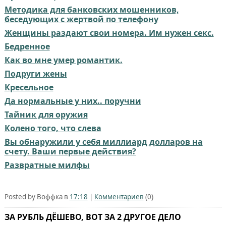
Методика для банковских мошенников,
беседующих с жертвой по телефону
Женщины раздают свои номера. Им нужен секс.
Бедренное
Как во мне умер романтик.
Подруги жены
Кресельное
Да нормальные у них.. поручни
Тайник для оружия
Колено того, что слева
Вы обнаружили у себя миллиард долларов на
счету. Ваши первые действия?
Развратные милфы
Posted by Воффка в
17:18
|
Комментариев
(0)
ЗА РУБЛЬ ДЁШЕВО, ВОТ ЗА 2 ДРУГОЕ ДЕЛО