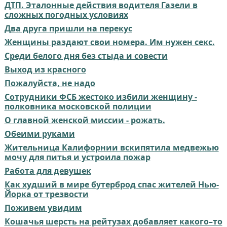
ДТП. Эталонные действия водителя Газели в
сложных погодных условиях
Два друга пришли на перекус
Женщины раздают свои номера. Им нужен секс.
Среди белого дня без стыда и совести
Выход из красного
Пожалуйста, не надо
Сотрудники ФСБ жестоко избили женщину -
полковника московской полиции
О главной женской миссии - рожать.
Обеими руками
Жительница Калифорнии вскипятила медвежью
мочу для питья и устроила пожар
Работа для девушек
Как худший в мире бутерброд спас жителей Нью-
Йорка от трезвости
Поживем увидим
Кошачья шерсть на рейтузах добавляет какого–то