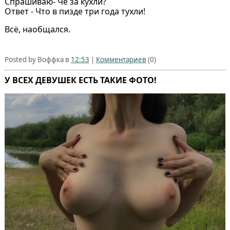
Спрашиваю- Чё за кухли?
Ответ - Что в пизде три года тухли!
Всё, наобщался.
Posted by Воффка в
12:53
|
Комментариев
(0)
У ВСЕХ ДЕВУШЕК ЕСТЬ ТАКИЕ ФОТО!