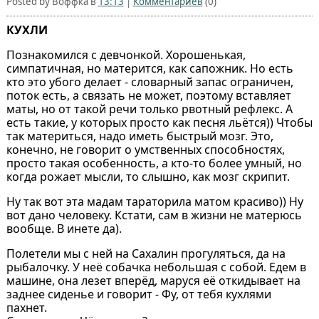
Posted by Воффка в
13:13
|
Комментариев
(0)
КУХЛИ
Познакомился с девчонкой. Хорошенькая,
симпатичная, но матерится, как сапожник. Но есть
кто это убого делает - словарный запас ограничен,
поток есть, а связать не может, поэтому вставляет
маты, но от такой речи только рвотный рефлекс. А
есть такие, у которых просто как песня льётся)) Чтобы
так материться, надо иметь быстрый мозг. Это,
конечно, не говорит о умственных способностях,
просто такая особенность, а кто-то более умный, но
когда рожает мысли, то слышно, как мозг скрипит.
Ну так вот эта мадам тараторила матом красиво)) Ну
вот дано человеку. Кстати, сам в жизни не матерюсь
вообще. В инете да).
Полетели мы с ней на Сахалин прогуляться, да на
рыбалочку. У неё собачка небольшая с собой. Едем в
машине, она лезет вперёд, маруся её откидывает на
заднее сиденье и говорит - Фу, от тебя кухлями
пахнет.