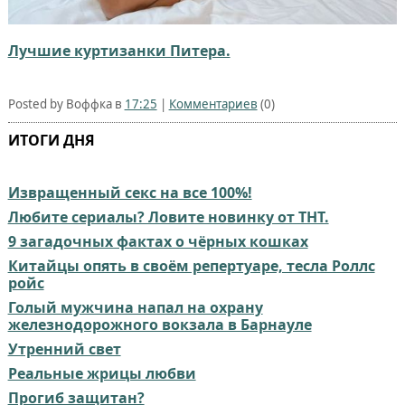
Лучшие куртизанки Питера.
Posted by Воффка в
17:25
|
Комментариев
(0)
ИТОГИ ДНЯ
Извращенный секс на все 100%!
Любите сериалы? Ловите новинку от ТНТ.
9 загадочных фактах о чёрных кошках
Китайцы опять в своём репертуаре, тесла Роллс
ройс
Голый мужчина напал на охрану
железнодорожного вокзала в Барнауле
Утренний свет
Реальные жрицы любви
Прогиб защитан?