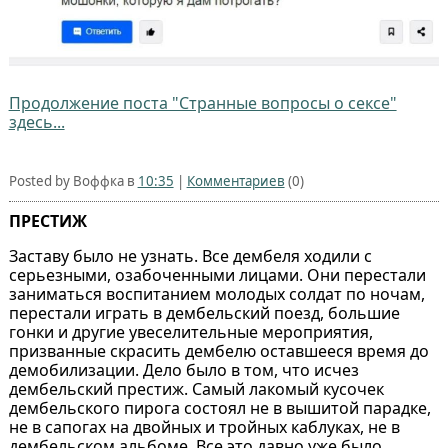
Продолжение поста "Странные вопросы о сексе"
здесь...
Posted by Воффка в
10:35
|
Комментариев
(0)
ПРЕСТИЖ
Заставу было не узнать. Все дембеля ходили с
серьезными, озабоченными лицами. Они перестали
заниматься воспитанием молодых солдат по ночам,
перестали играть в дембельский поезд, большие
гонки и другие увеселительные мероприятия,
призванные скрасить дембелю оставшееся время до
демобилизации. Дело было в том, что исчез
дембельский престиж. Самый лакомый кусочек
дембельского пирога состоял не в вышитой парадке,
не в сапогах на двойных и тройных каблуках, не в
дембельском альбоме. Все это давно уже было