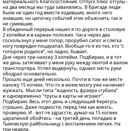
материального благосостояния. Отпуск плюс отгулы -
на два месяца мы туда завалились. В бригаде люди
были не один год вместе ездившие, много чего
знавшие, но цепочку событий этих объяснить так и
не сумевшие.
В обеденный перерыв нашел я по дороге в столовую
2 копейки и в карман положил. Часа через два
соскользнул у меня топор, прорубил сапог и слегка
ногу повредил-поцарапал. Вообще-то я из тех, кто “с
топором родился”, но ладно, бывает.
Дня через три нахожу 3 копейки. Подбираю, и в тот
же день затягивает у меня руку между лентой и валом
транспортера. Успел выдернуть, однако кисть руки
ободрал основательно.
Прошло еще дней несколько. Почти в том же месте
нахожу 15 копеек. Что-то в моем мозгу уже начинает
жужжать. Мысли типа “жадность фраера сгубила”
и одновременно ”трусы в карты не играют”.
Подбираю. Весь этот день и следующий берегусь
страшно. Даже подмости, перед тем как влезть,
проверяю. И - вот-те здрассте, думал на 15 копеек
царапиной обойтись - на третий день попадаю в
Тымовскую райбольницу с воспалением легких. На
три недели.