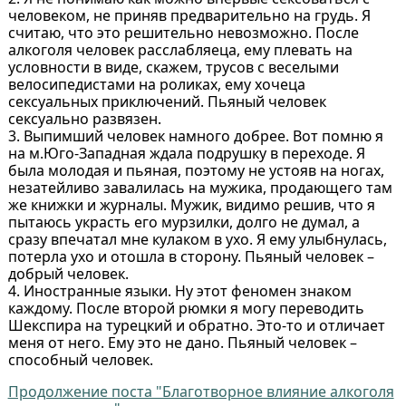
человеком, не приняв предварительно на грудь. Я
считаю, что это решительно невозможно. После
алкоголя человек расслабляеца, ему плевать на
условности в виде, скажем, трусов с веселыми
велосипедистами на роликах, ему хочеца
сексуальных приключений. Пьяный человек
сексуально развязен.
3. Выпимший человек намного добрее. Вот помню я
на м.Юго-Западная ждала подрушку в переходе. Я
была молодая и пьяная, поэтому не устояв на ногах,
незатейливо завалилась на мужика, продающего там
же книжки и журналы. Мужик, видимо решив, что я
пытаюсь украсть его мурзилки, долго не думал, а
сразу впечатал мне кулаком в ухо. Я ему улыбнулась,
потерла ухо и отошла в сторону. Пьяный человек –
добрый человек.
4. Иностранные языки. Ну этот феномен знаком
каждому. После второй рюмки я могу переводить
Шекспира на турецкий и обратно. Это-то и отличает
меня от него. Ему это не дано. Пьяный человек –
способный человек.
Продолжение поста "Благотворное влияние алкоголя