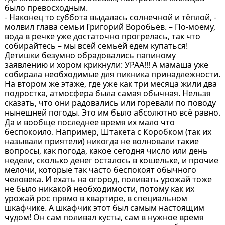
было превосходным.
- Наконец то суббота выдалась солнечной и тёплой, -
молвил глава семьи Григорий Воробьёв. – По-моему,
вода в речке уже достаточно прогрелась, так что
собирайтесь – мы всей семьёй едем купаться!
Детишки безумно обрадовались папиному
заявлению и хором крикнули: УРАА!!! А мамаша уже
собирала необходимые для пикника принадлежности.
На втором же этаже, где уже как три месяца жили два
подростка, атмосфера была самая обычная. Нельзя
сказать, что они радовались или горевали по поводу
нынешней погоды. Это им было абсолютно всё равно.
Да и вообще последнее время их мало что
беспокоило. Например, Штакета с Коробком (так их
называли приятели) никогда не волновали такие
вопросы, как погода, какое сегодня число или день
недели, сколько денег осталось в кошельке, и прочие
мелочи, которые так часто беспокоят обычного
человека. И ехать на огород, поливать урожай тоже
не было никакой необходимости, потому как их
урожай рос прямо в квартире, в специальном
шкафчике. А шкафчик этот был самым настоящим
чудом! Он сам поливал кусты, сам в нужное время