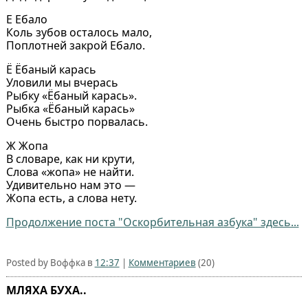
Е Ебало
Коль зубов осталось мало,
Поплотней закрой Ебало.
Ё Ёбаный карась
Уловили мы вчерась
Рыбку «Ёбаный карась».
Рыбка «Ёбаный карась»
Очень быстро порвалась.
Ж Жопа
В словаре, как ни крути,
Слова «жопа» не найти.
Удивительно нам это —
Жопа есть, а слова нету.
Продолжение поста "Оскорбительная азбука" здесь...
Posted by Воффка в
12:37
|
Комментариев
(20)
МЛЯХА БУХА..