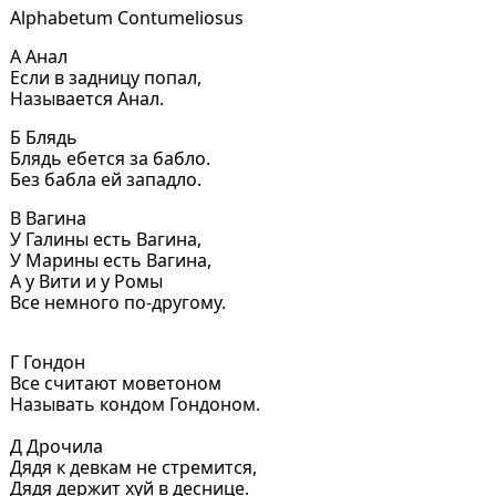
Alphabetum Contumeliosus
А Анал
Если в задницу попал,
Называется Анал.
Б Блядь
Блядь ебется за бабло.
Без бабла ей западло.
В Вагина
У Галины есть Вагина,
У Марины есть Вагина,
А у Вити и у Ромы
Все немного по-другому.
Г Гондон
Все считают моветоном
Называть кондом Гондоном.
Д Дрочила
Дядя к девкам не стремится,
Дядя держит хуй в деснице.