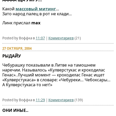
Какой
массовый митинг
...
Зато народ палец в рот не клади...
Линк прислал
max
Posted by Воффка в
11:07
|
Комментариев
(21)
27 ОКТЯБРЯ, 2004
РЫДАЙУ
Чебурашку показывали в Литве на тамошнем
наречии. Называлось «Кулверстукас и крокодилас
Генас». Лучший момент — крокодилас Генас ищет
«Кулверстукаса» в словаре: «Чебуреки… Чебоксары…
А Кулверстукаса-то нет!»
Posted by Воффка в
11:29
|
Комментариев
(139)
ОНИ ИНЫЕ..