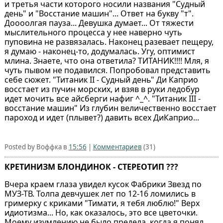
и третья части которого носили названия "Судный
день" и "Восстание машин"... Ответ на букву "т".
Доооолгая пауза... Девушка думает... От тяжести
мыслительного процесса у нее наверно чуть
пуповина не развязалась. Наконец разевает пещеру,
я думаю - наконец-то, додумалась. Угу, оптимист
млина. Знаете, что она ответила? ТИТАНИК!!!! Мля, я
чуть пывом не подавился. Попробовал представить
себе сюжет. "Титаник II - Судный день" Ди Каприо
восстает из пучин морских, и взяв в руки ледобур
идет мочить все айсберги нафиг ^_^. "Титаник III -
восстание машин" Из глубин величественно восстает
пароход и идет (плывет?) давить всех ДиКаприо...
Posted by Воффка в
15:56
|
Комментариев
(31)
КРЕТИНИЗМ БЛОНДИНОК - СТЕРЕОТИП ???
Вчера краем глаза увидел кусок Фабрики Звезд по
МУЗ-ТВ. Толпа девчушек лет по 12-16 ломились в
гримерку с криками "Тимати, я тебя люблю!" Верх
идиотизма... Но, как оказалось, это все цветочки.
Моему изумлению не было предела, когда я понял,