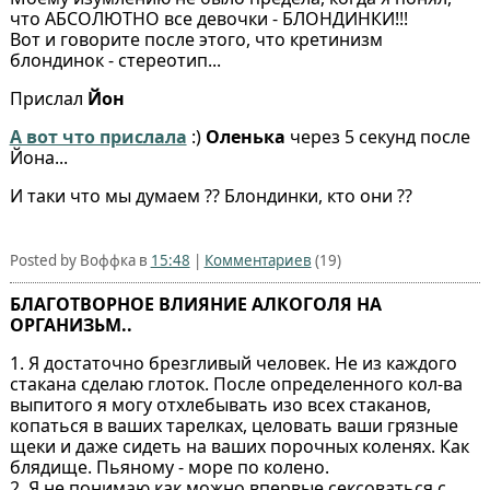
что АБСОЛЮТНО все девочки - БЛОНДИНКИ!!!
Вот и говорите после этого, что кретинизм
блондинок - стереотип...
Прислал
Йон
А вот что прислала
:)
Оленька
через 5 секунд после
Йона...
И таки что мы думаем ?? Блондинки, кто они ??
Posted by Воффка в
15:48
|
Комментариев
(19)
БЛАГОТВОРНОЕ ВЛИЯНИЕ АЛКОГОЛЯ НА
ОРГАНИЗЬМ..
1. Я достаточно брезгливый человек. Не из каждого
стакана сделаю глоток. После определенного кол-ва
выпитого я могу отхлебывать изо всех стаканов,
копаться в ваших тарелках, целовать ваши грязные
щеки и даже сидеть на ваших порочных коленях. Как
блядище. Пьяному - море по колено.
2. Я не понимаю как можно впервые сексоваться с