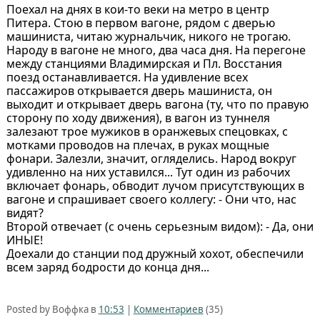
Поехал на днях в кои-то веки на метро в центр
Питера. Стою в первом вагоне, рядом с дверью
машиниста, читаю журнальчик, никого не трогаю.
Народу в вагоне не много, два часа дня. На перегоне
между станциями Владимирская и Пл. Восстания
поезд останавливается. На удивление всех
пассажиров открывается дверь машиниста, он
выходит и открывает дверь вагона (ту, что по правую
сторону по ходу движения), в вагон из туннеля
залезают трое мужиков в оранжевых спецовках, с
мотками проводов на плечах, в руках мощные
фонари. Залезли, значит, огляделись. Народ вокруг
удивленно на них уставился... Тут один из рабочих
включает фонарь, обводит лучом присутствующих в
вагоне и спрашивает своего коллегу: - Они что, нас
видят?
Второй отвечает (с очень серьезным видом): - Да, они
ИНЫЕ!
Доехали до станции под дружный хохот, обеспечили
всем заряд бодрости до конца дня...
Posted by Воффка в
10:53
|
Комментариев
(35)