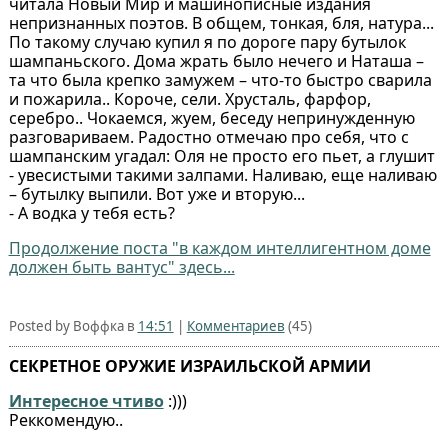
читала Новый Мир и машинописные издания
непризнанных поэтов. В общем, тонкая, бля, натура...
По такому случаю купил я по дороге пару бутылок
шампаньского. Дома жрать было нечего и Наташа –
та что была крепко замужем – что-то быстро сварила
и пожарила.. Короче, сели. Хрусталь, фарфор,
серебро.. Чокаемся, жуем, беседу непринужденную
разговариваем. Радостно отмечаю про себя, что с
шампанским угадал: Оля не просто его пьет, а глушит
- увесистыми такими залпами. Наливаю, еще наливаю
– бутылку выпили. Вот уже и вторую...
- А водка у тебя есть?
Продолжение поста "в каждом интеллигентном доме
должен быть вантус" здесь...
Posted by Воффка в
14:51
|
Комментариев
(45)
СЕКРЕТНОЕ ОРУЖИЕ ИЗРАИЛЬСКОЙ АРМИИ
Интересное чтиво
:)))
Реккомендую..