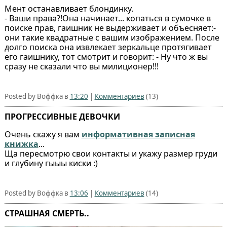
Мент останавливает блондинку.
- Ваши права?!Она начинает... копаться в сумочке в
поиске прав, гаишник не выдерживает и объесняет:-
они такие квадратные с вашим изображением. После
долго поиска она извлекает зеркальце протягивает
его гаишнику, тот смотрит и говорит: - Ну что ж вы
сразу не сказали что вы милиционер!!!
Posted by Воффка в
13:20
|
Комментариев
(13)
ПРОГРЕССИВНЫЕ ДЕВОЧКИ
Очень скажу я вам
информативная записная
книжка
...
Ща пересмотрю свои контакты и укажу размер груди
и глубину гыыы киски :)
Posted by Воффка в
13:06
|
Комментариев
(14)
СТРАШНАЯ СМЕРТЬ..