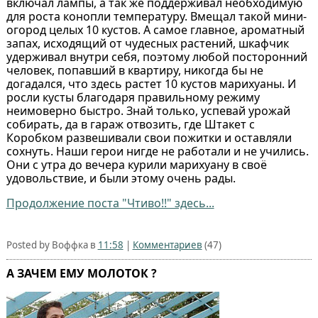
включал лампы, а так же поддерживал необходимую
для роста конопли температуру. Вмещал такой мини-
огород целых 10 кустов. А самое главное, ароматный
запах, исходящий от чудесных растений, шкафчик
удерживал внутри себя, поэтому любой посторонний
человек, попавший в квартиру, никогда бы не
догадался, что здесь растет 10 кустов марихуаны. И
росли кусты благодаря правильному режиму
неимоверно быстро. Знай только, успевай урожай
собирать, да в гараж отвозить, где Штакет с
Коробком развешивали свои пожитки и оставляли
сохнуть. Наши герои нигде не работали и не учились.
Они с утра до вечера курили марихуану в своё
удовольствие, и были этому очень рады.
Продолжение поста "Чтиво!!" здесь...
Posted by Воффка в
11:58
|
Комментариев
(47)
А ЗАЧЕМ ЕМУ МОЛОТОК ?