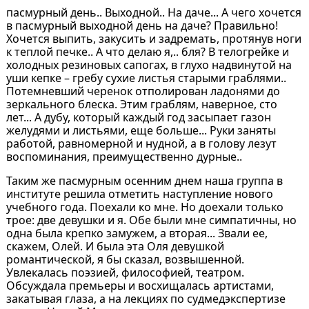
пасмурный день.. Выходной.. На даче... А чего хочется
в пасмурный выходной день на даче? Правильно!
Хочется выпить, закусить и задремать, протянув ноги
к теплой печке.. А что делаю я,.. бля? В телогрейке и
холодных резиновых сапогах, в глухо надвинутой на
уши кепке – гребу сухие листья старыми граблями..
Потемневший черенок отполирован ладонями до
зеркального блеска. Этим граблям, наверное, сто
лет... А дубу, который каждый год засыпает газон
желудями и листьями, еще больше... Руки заняты
работой, равномерной и нудной, а в голову лезут
воспоминания, преимущественно дурные..
Таким же пасмурным осенним днем наша группа в
институте решила отметить наступление нового
учебного года. Поехали ко мне. Но доехали только
трое: две девушки и я. Обе были мне симпатичны, но
одна была крепко замужем, а вторая... Звали ее,
скажем, Олей. И была эта Оля девушкой
романтической, я бы сказал, возвышенной.
Увлекалась поэзией, философией, театром.
Обсуждала премьеры и восхищалась артистами,
закатывая глаза, а на лекциях по судмедэкспертизе