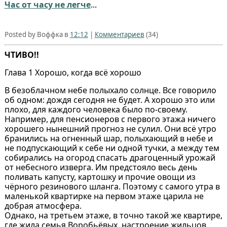
Час от часу не легче
...
Posted by Воффка в
12:12
|
Комментариев
(34)
ЧТИВО!!
Глава 1 Хорошо, когда всё хорошо
В безоблачном небе полыхало солнце. Все говорило
об одном: дождя сегодня не будет. А хорошо это или
плохо, для каждого человека было по-своему.
Например, для пенсионеров с первого этажа ничего
хорошего нынешний прогноз не сулил. Они всё утро
бранились на огненный шар, полыхающий в небе и
не подпускающий к себе ни одной тучки, а между тем
собирались на огород спасать драгоценный урожай
от небесного изверга. Им предстояло весь день
поливать капусту, картошку и прочие овощи из
чёрного резинового шланга. Поэтому с самого утра в
маленькой квартирке на первом этаже царила не
добрая атмосфера.
Однако, на третьем этаже, в точно такой же квартире,
где жила семья Воробьёвых, настроение жильцов