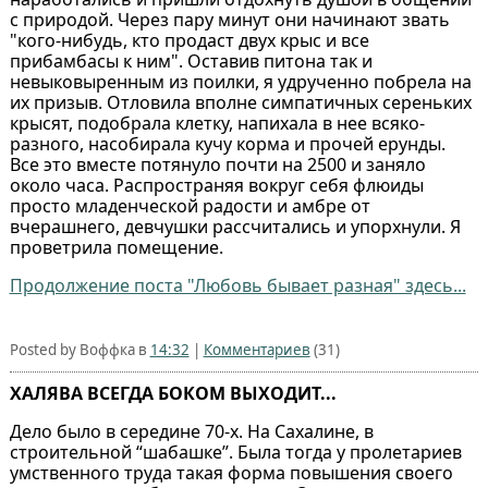
с природой. Через пару минут они начинают звать
"кого-нибудь, кто продаст двух крыс и все
прибамбасы к ним". Оставив питона так и
невыковыренным из поилки, я удрученно побрела на
их призыв. Отловила вполне симпатичных сереньких
крысят, подобрала клетку, напихала в нее всяко-
разного, насобирала кучу корма и прочей ерунды.
Все это вместе потянуло почти на 2500 и заняло
около часа. Распространяя вокруг себя флюиды
просто младенческой радости и амбре от
вчерашнего, девчушки рассчитались и упорхнули. Я
проветрила помещение.
Продолжение поста "Любовь бывает разная" здесь...
Posted by Воффка в
14:32
|
Комментариев
(31)
ХАЛЯВА ВСЕГДА БОКОМ ВЫХОДИТ...
Дело было в середине 70-х. На Сахалине, в
строительной “шабашке”. Была тогда у пролетариев
умственного труда такая форма повышения своего