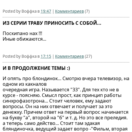
Posted by Воффка в
19:47
|
Комментариев
(7)
ИЗ СЕРИИ ТРАВУ ПРИНОСИТЬ С СОБОЙ...
Поскипано нах !!!
Иные обижаются...
Posted by Воффка в
17:15
|
Комментариев
(27)
И В ПРОДОЛЖЕНИЕ ТЕМЫ :)
И опять про блондинок... Смотрю вчера телевизор, на
одном из какналов
очередная игра. Называется "33". Для тех кто не в
курсе - поясняю. Смысл прост, как принцип работы
синхрофазотрона... Стоит человек, ему задают
вопросы. Он на них отвечает и получает за это
денежку. Причем ответ на первый вопрос начинается
на букву "а", второй на "б" и т. д. Но это все преледия.
а теперь само действо... Стоит там эдакая
бляндиночка, ведущий задает вопро -"Фильм, вторая