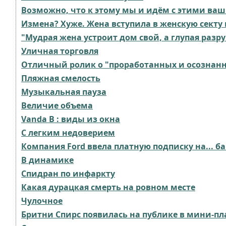
Возможно, что к этому мы и идём с этими ваш
Измена? Хуже. Жена вступила в женскую секту
"Мудрая жена устроит дом свой, а глупая раз
Уличная торговля
Отличный ролик о "проработанных и осознанны
Пляжная смелость
Музыкальная пауза
Величие объема
Vanda B : виды из окна
С легким недоверием
Компания Ford ввела платную подписку на... б
В динамике
Спидран по инфаркту
Какая дурацкая смерть на ровном месте
Чулочное
Бритни Спирс появилась на публике в мини-пл