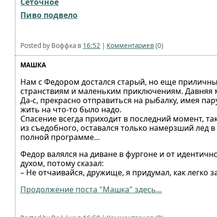
Сеточное
Пиво подвело
Posted by Воффка в
16:52
|
Комментариев
(0)
МАШКА
Нам с Федором достался старый, но еще приличный
странствиям и маленьким приключениям. Давняя м
Да-с, прекрасно отправиться на рыбалку, имея пар
жить на что-то было надо.
Спасение всегда приходит в последний момент, та
из съедобного, оставался только намерзший лед в 
полной программе…
Федор валялся на диване в фургоне и от идентичн
духом, потому сказал:
– Не отчаивайся, дружище, я придумал, как легко 
Продолжение поста "Машка" здесь...