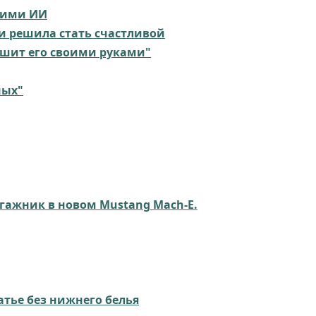
ими ИИ⁠⁠
 и решила стать счастливой
рушит его своими руками"
х"⁠⁠
агажник в новом Mustang Mach-E.
атье без нижнего белья