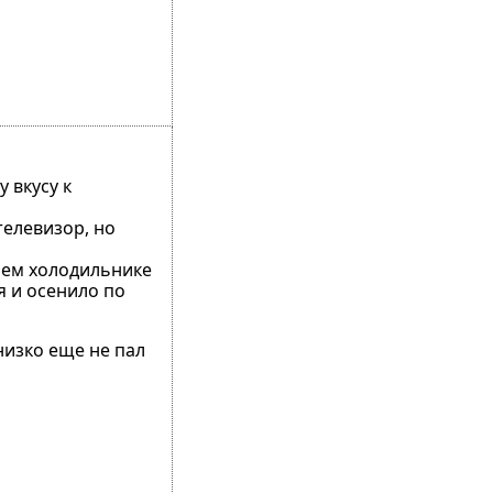
 вкусу к
телевизор, но
моем холодильнике
я и осенило по
низко еще не пал