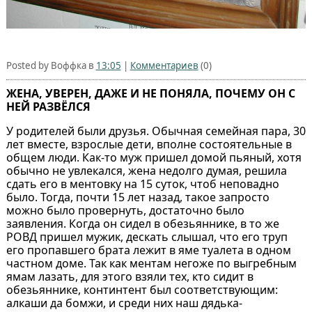
Posted by Воффка в
13:05
|
Комментариев
(0)
ЖЕНА, УВЕРЕН, ДАЖЕ И НЕ ПОНЯЛА, ПОЧЕМУ ОН С
НЕЙ РАЗВЁЛСЯ
У родителей были друзья. Обычная семейная пара, 30
лет вместе, взрослые дети, вполне состоятельные в
общем люди. Как-то муж пришел домой пьяный, хотя
обычно не увлекался, жена недолго думая, решила
сдать его в ментовку на 15 суток, чтоб неповадно
было. Тогда, почти 15 лет назад, такое запросто
можно было провернуть, достаточно было
заявления. Когда он сидел в обезьяннике, в то же
РОВД пришел мужик, дескать слышал, что его труп
его пропавшего брата лежит в яме туалета в одном
частном доме. Так как ментам негоже по выгребным
ямам лазать, для этого взяли тех, кто сидит в
обезьяннике, континтент был соответствующим:
алкаши да бомжи, и среди них наш дядька-