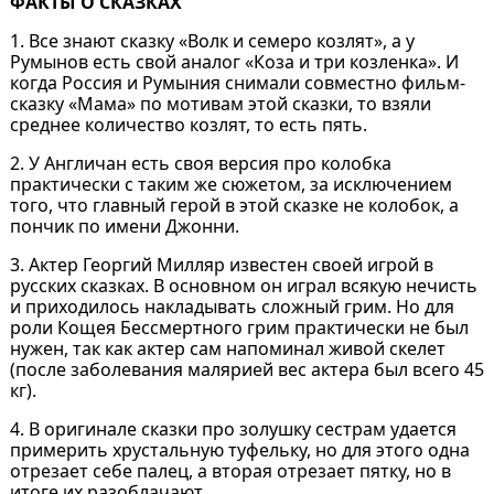
ФАКТЫ О СКАЗКАХ
1. Все знают сказку «Волк и семеро козлят», а у
Румынов есть свой аналог «Коза и три козленка». И
когда Россия и Румыния снимали совместно фильм-
сказку «Мама» по мотивам этой сказки, то взяли
среднее количество козлят, то есть пять.
2. У Англичан есть своя версия про колобка
практически с таким же сюжетом, за исключением
того, что главный герой в этой сказке не колобок, а
пончик по имени Джонни.
3. Актер Георгий Милляр известен своей игрой в
русских сказках. В основном он играл всякую нечисть
и приходилось накладывать сложный грим. Но для
роли Кощея Бессмертного грим практически не был
нужен, так как актер сам напоминал живой скелет
(после заболевания малярией вес актера был всего 45
кг).
4. В оригинале сказки про золушку сестрам удается
примерить хрустальную туфельку, но для этого одна
отрезает себе палец, а вторая отрезает пятку, но в
итоге их разоблачают.