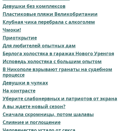
Девушки без комплексов
Пластиковые пляжи Великобритании
Клубная чика перебрала с алкоголем
Чмоки!
Приоткрытие
Для любителей опытных дам
Берлога холостяка в гаражах Нового Уренгоя
Исповедь холостяка с большим опытом
В Никополе взрывают гранаты на судебном
процессе
Девушки в чулках
На контрасте
Уберите слабонервных и патриотов от экрана
А вы ждете новый сезон?
Сначала скромницы, потом шалавы
Слияние и поглощение
Человечество устало от секса