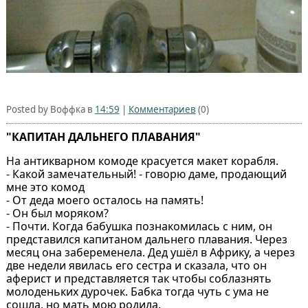
Posted by Воффка в
14:59
|
Комментариев
(0)
"КАПИТАН ДАЛЬНЕГО ПЛАВАНИЯ"
На антикварном комоде красуется макет корабля.
- Какой замечательный! - говорю даме, продающий
мне это комод
- От деда моего осталось на память!
- Он был моряком?
- Почти. Когда бабушка познакомилась с ним, он
представился капитаном дальнего плавания. Через
месяц она забеременела. Дед ушёл в Африку, а через
две недели явилась его сестра и сказала, что он
аферист и представляется так чтобы соблазнять
молоденьких дурочек. Бабка тогда чуть с ума не
сошла, но мать мою родила.