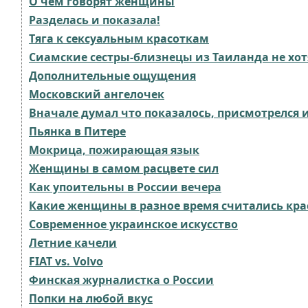
О чем говорят женщины
Разделась и показала!
Тяга к сексуальным красоткам
Сиамские сестры-близнецы из Таиланда не хот
Дополнительные ощущения
Московский ангелочек
Вначале думал что показалось, присмотрелся и
Пьянка в Питере
Мокрица, пожирающая язык
Женщины в самом расцвете сил
Как упоительны в России вечера
Какие женщины в разное время считались кр
Современное украинское искусство
Летние качели
FIAT vs. Volvo
Финская журналистка о России
Попки на любой вкус