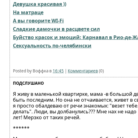
Девушка красивая ))
На матраце
А вы говорите WI-Fi
Сладкие дамочки в расцвете сил
Буйство красок и эмоций: Карнавал в Рио-де-
Сексуальность по-челябински
Posted by Воффка в
16:45
|
Комментариев
(0)
ПОДСЛУШАНО
Я живу в маленькой квартирке, мама -в большой д
быть последним. Но она не отчаивается, живет в с
я просто обалдеваю от речи знакомых: "везет теб
делать". Люди, вы долбанулись??? Мне нах не над
лет! Мерзко от таких речей.
******