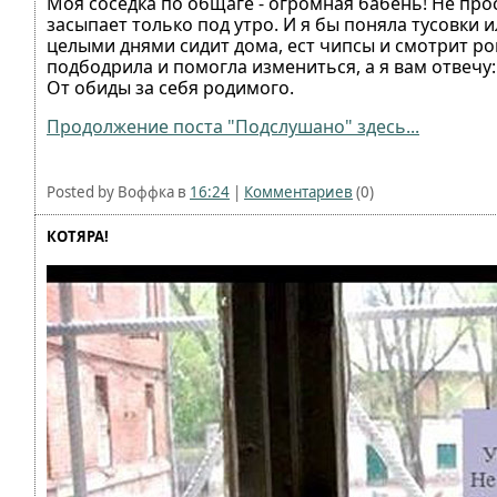
Моя соседка по общаге - огромная бабень! Не прос
засыпает только под утро. И я бы поняла тусовки
целыми днями сидит дома, ест чипсы и смотрит ро
подбодрила и помогла измениться, а я вам отвечу:
От обиды за себя родимого.
Продолжение поста "Подслушано" здесь...
Posted by Воффка в
16:24
|
Комментариев
(0)
КОТЯРА!