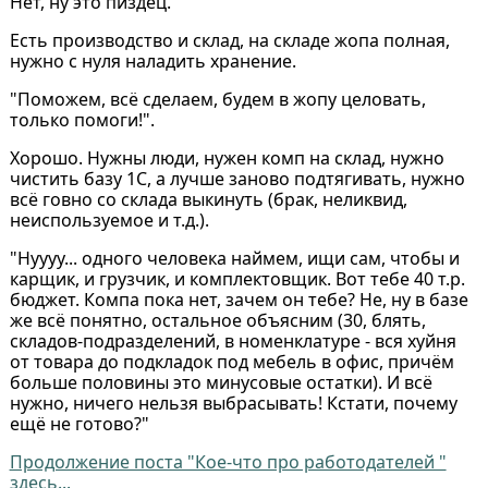
Нет, ну это пиздец.
Есть производство и склад, на складе жопа полная,
нужно с нуля наладить хранение.
"Поможем, всё сделаем, будем в жопу целовать,
только помоги!".
Хорошо. Нужны люди, нужен комп на склад, нужно
чистить базу 1С, а лучше заново подтягивать, нужно
всё говно со склада выкинуть (брак, неликвид,
неиспользуемое и т.д.).
"Нуууу... одного человека наймем, ищи сам, чтобы и
карщик, и грузчик, и комплектовщик. Вот тебе 40 т.р.
бюджет. Компа пока нет, зачем он тебе? Не, ну в базе
же всё понятно, остальное объясним (30, блять,
складов-подразделений, в номенклатуре - вся хуйня
от товара до подкладок под мебель в офис, причём
больше половины это минусовые остатки). И всё
нужно, ничего нельзя выбрасывать! Кстати, почему
ещё не готово?"
Продолжение поста "Кое-что про работодателей "
здесь...