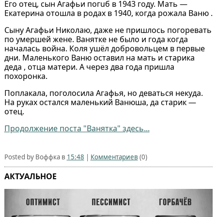
Его отец, сын Агафьи погuб в 1943 году. Мать —
Екатерина отошла в родах в 1940, когда рожала Ваню .
Сыну Агафьи Николаю, даже не пришлось погоревать
по умершей жене. Ванятке не было и года когда
началась война. Коля ушёл добровольцем в первые
дни. Маленького Ваню оставил на мать и старика
деда , отца матери. А через два года пришла
похоронка.
Поплакала, поголосила Агафья, но деваться некуда.
На руках остался маленький Ванюша, да старик —
отец.
Продолжение поста "Ванятка" здесь...
Posted by Воффка в
15:48
|
Комментариев
(0)
АКТУАЛЬНОЕ