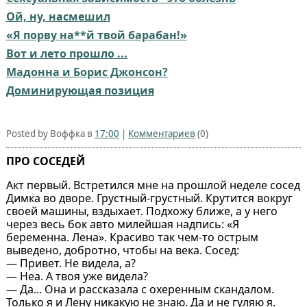
Ой, ну, насмешил
«Я порву на**й твой барабан!»
Вот и лето прошло ...
Мадонна и Борис Джонсон?
Доминирующая позиция
Posted by Воффка в
17:00
|
Комментариев
(0)
ПРО СОСЕДЕЙ
Акт первый. Встретился мне на прошлой неделе сосед
Димка во дворе. Грустный-грустный. Крутится вокруг
своей машины, вздыхает. Подхожу ближе, а у него
через весь бок авто милейшая надпись: «Я
беременна. Лена». Красиво так чем-то острым
выведено, добротно, чтобы на века. Сосед:
— Привет. Не видела, а?
— Неа. А твоя уже видела?
— Да... Она и рассказала с охеренным скандалом.
Только я и Лену никакую не знаю. Да и не гуляю я.