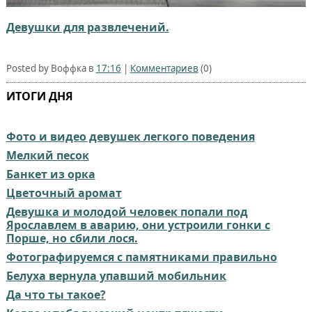
Девушки для развлечений.
Posted by Воффка в
17:16
|
Комментариев
(0)
ИТОГИ ДНЯ
Фото и видео девушек легкого поведения
Мелкий песок
Банкет из орка
Цветочный аромат
Девушка и молодой человек попали под
Ярославлем в аварию, они устроили гонки с
Порше, но сбили лося.
Фотографируемся с памятниками правильно
Белуха вернула упавший мобильник⁠⁠
Да что ты такое?