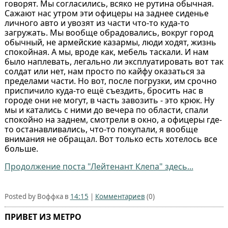
говорят. Мы согласились, всяко не рутина обычная.
Сажают нас утром эти офицеры на заднее сиденье
личного авто и увозят из части что-то куда-то
загружать. Мы вообще обрадовались, вокруг город
обычный, не армейские казармы, люди ходят, жизнь
спокойная. А мы, вроде как, мебель таскали. И нам
было наплевать, легально ли эксплуатировать вот так
солдат или нет, нам просто по кайфу оказаться за
пределами части. Но вот, после погрузки, им срочно
приспичило куда-то ещё съездить, бросить нас в
городе они не могут, в часть завозить - это крюк. Ну
мы и катались с ними до вечера по области, спали
спокойно на заднем, смотрели в окно, а офицеры где-
то останавливались, что-то покупали, я вообще
внимания не обращал. Вот только есть хотелось все
больше.
Продолжение поста "Лейтенант Клепа" здесь...
Posted by Воффка в
14:15
|
Комментариев
(0)
ПРИВЕТ ИЗ МЕТРО