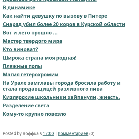
В динамике
Как найти девушку по вызову в Питере
Снаряд убил более 20 коров в Курской области
Вот и лето прошло ...
Мастер твердого мира
Кто виноват?
Широка страна моя родная!
Пляжные попы
Магия гетерохромии
На Урале замглавы города бросила работу и
стала продавщицей разливного пива
Кизлярские школьники хайпанули, жиесть.
Разделение света
Кому-то крупно повезло
Posted by Воффка в
17:00
|
Комментариев
(0)