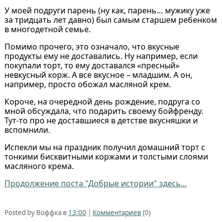
У моей подруги парень (ну как, парень… мужику уже
за тридцать лет давно) был самым старшем ребенком
в многодетной семье.
Помимо прочего, это означало, что вкусные
продукты ему не доставались. Ну например, если
покупали торт, то ему доставался «пресный»
невкусный корж. А все вкусное – младшим. А он,
например, просто обожал масляной крем.
Короче, на очередной день рождение, подруга со
мной обсуждала, что подарить своему бойфренду.
Тут-то про не доставшиеся в детстве вкусняшки и
вспомнили.
Испекли мы на праздник получил домашний торт с
тонкими бисквитными коржами и толстыми слоями
масляного крема.
Продолжение поста "Добрые истории" здесь...
Posted by Воффка в
13:00
|
Комментариев
(0)