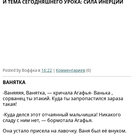
И ТЕМА СЕГОДНЯШНЕГО УРОКА: СИЛА ИНЕРЦИИ
Posted by Воффка в
16:22
|
Комментариев
(0)
ВАНЯТКА
-Ваняяяя, Ванятка, — кричала Агафья- Ванька ,
сорванец ты этакий. Куда ты запропастился зараза
такая!
-Куда делся этот отчаянный мальчишка! Никакого
сладу с ним нет, — бормотала Агафья.
Она устало присела на лавочку. Ваня был её внуком.