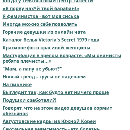
Когда у тебя высокий центр тяжести
«Я порву нах*й твой барабан!»
Я феминистка - вот моя сиська
Иногда можно себе позволять
Горячие девушки из онлайн чата
Каталог белья Victoria's Secret 1979 года
Красивое фото красивой женщины
Мастурбация в зрелом возрасте. «Мы онанисты
ребята плечисты...»
"Мам, а папу не убьют?"
Новый тренд - трусы не надеваем
На пикнике
Выглядит так, как будто нет ничего проще⁠⁠
Подушки сработали?!
Говорят, что на этом видео девушка кормит
обезьянок
Августовские кадры из Южной Кореи
Сексуальная зависимость - это болезнь