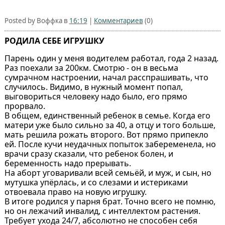
Posted by Воффка в
16:19
|
Комментариев
(0)
РОДИЛА СЕБЕ ИГРУШКУ
Парень один у меня водителем работал, года 2 назад.
Раз поехали за 200км. Смотрю - он в весьма
сумрачном настроении, начал расспрашивать, что
случилось. Видимо, в нужный момент попал,
выговориться человеку надо было, его прямо
прорвало.
В общем, единственный ребенок в семье. Когда его
матери уже было сильно за 40, а отцу и того больше,
мать решила рожать второго. Вот прямо припекло
ей. После кучи неудачных попыток забеременела, но
врачи сразу сказали, что ребенок болен, и
беременность надо прерывать.
На аборт уговаривали всей семьёй, и муж, и сын, но
мутушка упёрлась, и со слезами и истериками
отвоевала право на новую игрушку.
В итоге родился у парня брат. Точно всего не помню,
но он лежачий инвалид, с интеллектом растения.
Требует ухода 24/7, абсолютно не способен себя