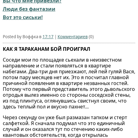
Вы что мне привезли?
Люди без фантазии
Вот это сиськи!
Posted by Воффка в
17:17
|
Комментариев
(0)
КАК Я ТАРАКАНАМ БОЙ ПРОИГРАЛ
Соседи мои по площадке сьехали в неизвестном
направление и стали появляться в квартире
набегами. Два-три дня приезжают, лей пей гуляй Вася,
потом пару месяцев нет их. Это я посчитал главной
причиной появления в квартире незванных гостей.
Потому что первый представитель этого дьвольского
отродья вылез именно со стороны соседской стены,
из под плинтуса, оглянувшись свистнул своим, что
здесь теплый пол и вкусно пахнет...
Через секунду он уже был размазан тапком и стерт
салфеткой. Я сначала подумал что это единичный
случай и он оказался тут по стечению каких-либо
квантовых обстоятельств, когда открылась