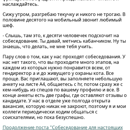
наслаждайтесь.
Сижу утром, разгребаю текучку и никого не трогаю. В
половине десятого на мобильный звонит любимый
шеф.
- Слышь, там это, к десяти человечек подскочит на
собеседование. Ты давай, метнись кабанчиком. Ну ты
знаешь, что делать, не мне тебя учить.
Пару слов о том, как у нас проходят собеседования. У
нас нет такого, что вы проходите много этапов, на
каждом из которых нужно понравится всем, от
гендиректор а и до живущего у охраны кота. Все
проще. Вас приглашают, вы заполняете небольшую
анкету на листе А4, общаетесь с hr, потом сразу же с
кем-нибудь из спецов по вашему профилю и все. В
конце анкеты есть две графы, где оставляют отзывы о
кандидате. У нас в отделе уже полгода открыта
вакансия, которую никак не закроют, поэтому я и мои
коллеги периодически ходим общаться с
соискателями, но пока безуспешно.
Продолжение поста "Собеседование для настоящих