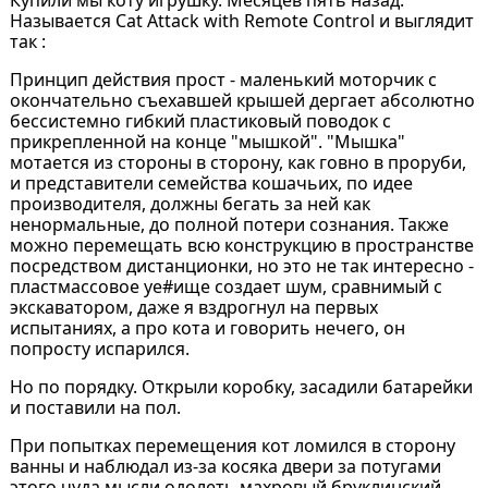
Купили мы коту игрушку. Месяцев пять назад.
Называется Cat Attack with Remote Control и выглядит
так :
Принцип действия прост - маленький моторчик с
окончательно съехавшей крышей дергает абсолютно
бессистемно гибкий пластиковый поводок с
прикрепленной на конце "мышкой". "Мышка"
мотается из стороны в сторону, как говно в проруби,
и представители семейства кошачьих, по идее
производителя, должны бегать за ней как
ненормальные, до полной потери сознания. Также
можно перемещать всю конструкцию в пространстве
посредством дистанционки, но это не так интересно -
пластмассовое уе#ище создает шум, сравнимый с
экскаватором, даже я вздрогнул на первых
испытаниях, а про кота и говорить нечего, он
попросту испарился.
Но по порядку. Открыли коробку, засадили батарейки
и поставили на пол.
При попытках перемещения кот ломился в сторону
ванны и наблюдал из-за косяка двери за потугами
этого чуда мысли одолеть махровый бруклинский