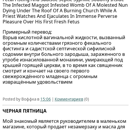
The Infected Maggot Infested Womb Of A Molested Nun
Dying Under The Roof Of A Burning Church While A
Priest Watches And Ejaculates In Immense Perverse
Pleasure Over His First Fresh Fetus
Примерный перевод:
Взрыв кислотной вагинальной жидкости, вызванный
огромным количествами грязного фекального
фистинга и садистской септической сифилисной
содомии внутри больного зародыша, зараженного в
утробе изнасилованной монахини, умирающей под
крышей горящей церкви, в то время как священник
смотрит и кончает на своего первого
свежерождённого младенца с огромным
извращённым удовольствием
Posted by Воффка в
15:06
|
Комментариев
(0)
ЧЕРНАЯ ПЯТНИЦА
Мой знакомый является руководителем в маленьком
магазине, который продает незамерзаку и масла для