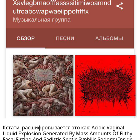
Кстати, расшифровывается это как: Acidic Vaginal
Liquid Explosion Generated By Mass Amounts Of Filthy
Fecal Fisting And Sadistic Septic Syphilic Sodomy Inside