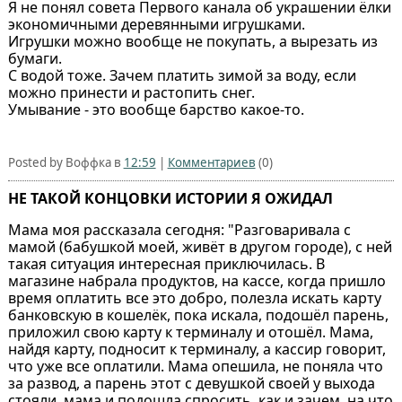
Я не понял совета Первого канала об украшении ёлки
экономичными деревянными игрушками.
Игрушки можно вообще не покупать, а вырезать из
бумаги.
С водой тоже. Зачем платить зимой за воду, если
можно принести и растопить снег.
Умывание - это вообще барство какое-то.
Posted by Воффка в
12:59
|
Комментариев
(0)
НЕ ТАКОЙ КОНЦОВКИ ИСТОРИИ Я ОЖИДАЛ
Мама моя рассказала сегодня: "Разговаривала с
мамой (бабушкой моей, живёт в другом городе), с ней
такая ситуация интересная приключилась. В
магазине набрала продуктов, на кассе, когда пришло
время оплатить все это добро, полезла искать карту
банковскую в кошелёк, пока искала, подошёл парень,
приложил свою карту к терминалу и отошёл. Мама,
найдя карту, подносит к терминалу, а кассир говорит,
что уже все оплатили. Мама опешила, не поняла что
за развод, а парень этот с девушкой своей у выхода
стояли, мама и подошла спросить, как и зачем, на что