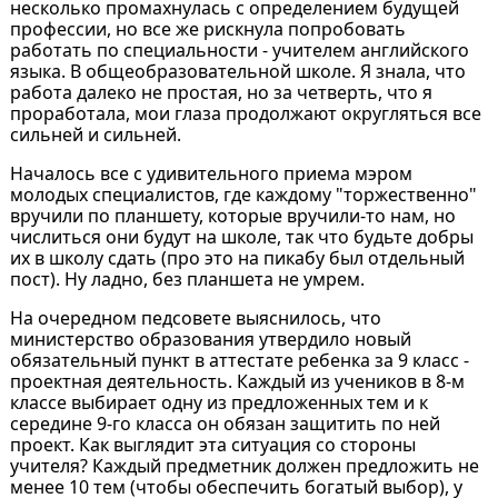
несколько промахнулась с определением будущей
профессии, но все же рискнула попробовать
работать по специальности - учителем английского
языка. В общеобразовательной школе. Я знала, что
работа далеко не простая, но за четверть, что я
проработала, мои глаза продолжают округляться все
сильней и сильней.
Началось все с удивительного приема мэром
молодых специалистов, где каждому "торжественно"
вручили по планшету, которые вручили-то нам, но
числиться они будут на школе, так что будьте добры
их в школу сдать (про это на пикабу был отдельный
пост). Ну ладно, без планшета не умрем.
На очередном педсовете выяснилось, что
министерство образования утвердило новый
обязательный пункт в аттестате ребенка за 9 класс -
проектная деятельность. Каждый из учеников в 8-м
классе выбирает одну из предложенных тем и к
середине 9-го класса он обязан защитить по ней
проект. Как выглядит эта ситуация со стороны
учителя? Каждый предметник должен предложить не
менее 10 тем (чтобы обеспечить богатый выбор), у