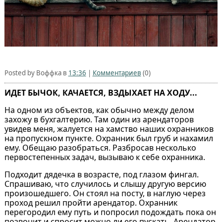
Posted by Воффка в
13:36
|
Комментариев
(0)
ИДЕТ БЫЧОК, КАЧАЕТСЯ, ВЗДЫХАЕТ НА ХОДУ...
На одном из объектов, как обычно между делом
захожу в бухгалтерию. Там один из арендаторов
увидев меня, жалуется на хамство наших охранников
на пропускном пункте. Охранник был груб и нахамил
ему. Обещаю разобраться. Разбросав несколько
первостепенных задач, вызываю к себе охранника.
Подходит дядечка в возрасте, под глазом фингал.
Спрашиваю, что случилось и слышу другую версию
произошедшего. Он стоял на посту, в наглую через
проход решил пройти арендатор. Охранник
перегородил ему путь и попросил подождать пока он
позвонит и спросит можно ли его пускать. Арендатор