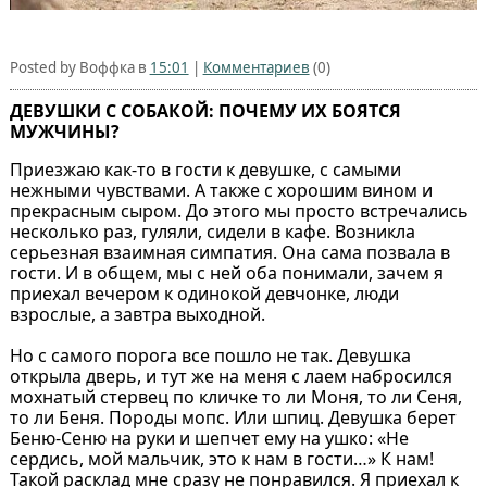
Posted by Воффка в
15:01
|
Комментариев
(0)
ДЕВУШКИ С СОБАКОЙ: ПОЧЕМУ ИХ БОЯТСЯ
МУЖЧИНЫ?
Приезжаю как-то в гости к девушке, с самыми
нежными чувствами. А также с хорошим вином и
прекрасным сыром. До этого мы просто встречались
несколько раз, гуляли, сидели в кафе. Возникла
серьезная взаимная симпатия. Она сама позвала в
гости. И в общем, мы с ней оба понимали, зачем я
приехал вечером к одинокой девчонке, люди
взрослые, а завтра выходной.
Но с самого порога все пошло не так. Девушка
открыла дверь, и тут же на меня с лаем набросился
мохнатый стервец по кличке то ли Моня, то ли Сеня,
то ли Беня. Породы мопс. Или шпиц. Девушка берет
Беню-Сеню на руки и шепчет ему на ушко: «Не
сердись, мой мальчик, это к нам в гости…» К нам!
Такой расклад мне сразу не понравился. Я приехал к