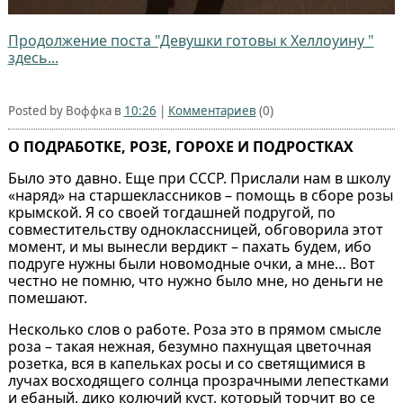
Продолжение поста "Девушки готовы к Хеллоуину "
здесь...
Posted by Воффка в
10:26
|
Комментариев
(0)
О ПОДРАБОТКЕ, РОЗЕ, ГОРОХЕ И ПОДРОСТКАХ
Было это давно. Еще при СССР. Прислали нам в школу
«наряд» на старшеклассников – помощь в сборе розы
крымской. Я со своей тогдашней подругой, по
совместительству одноклассницей, обговорила этот
момент, и мы вынесли вердикт – пахать будем, ибо
подруге нужны были новомодные очки, а мне… Вот
честно не помню, что нужно было мне, но деньги не
помешают.
Несколько слов о работе. Роза это в прямом смысле
роза – такая нежная, безумно пахнущая цветочная
розетка, вся в капельках росы и со светящимися в
лучах восходящего солнца прозрачными лепестками
и ебаный, дико колючий куст, который торчит во се