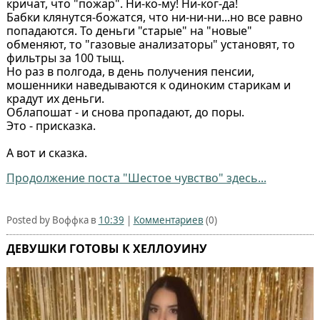
кричат, что "пожар". Ни-ко-му! Ни-ког-да!
Бабки клянутся-божатся, что ни-ни-ни...но все равно
попадаются. То деньги "старые" на "новые"
обменяют, то "газовые анализаторы" установят, то
фильтры за 100 тыщ.
Но раз в полгода, в день получения пенсии,
мошенники наведываются к одиноким старикам и
крадут их деньги.
Облапошат - и снова пропадают, до поры.
Это - присказка.
А вот и сказка.
Продолжение поста "Шестое чувство" здесь...
Posted by Воффка в
10:39
|
Комментариев
(0)
ДЕВУШКИ ГОТОВЫ К ХЕЛЛОУИНУ