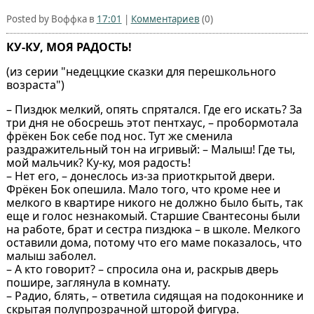
Posted by Воффка в
17:01
|
Комментариев
(0)
КУ-КУ, МОЯ РАДОСТЬ!
(из серии "недеццкие сказки для перешкольного
возраста")
– Пиздюк мелкий, опять спрятался. Где его искать? За
три дня не обосрешь этот пентхаус, – пробормотала
фрёкен Бок себе под нос. Тут же сменила
раздражительный тон на игривый: – Малыш! Где ты,
мой мальчик? Ку-ку, моя радость!
– Нет его, – донеслось из-за приоткрытой двери.
Фрёкен Бок опешила. Мало того, что кроме нее и
мелкого в квартире никого не должно было быть, так
еще и голос незнакомый. Старшие Свантесоны были
на работе, брат и сестра пиздюка – в школе. Мелкого
оставили дома, потому что его маме показалось, что
малыш заболел.
– А кто говорит? – спросила она и, раскрыв дверь
пошире, заглянула в комнату.
– Радио, блять, – ответила сидящая на подоконнике и
скрытая полупрозрачной шторой фигура.