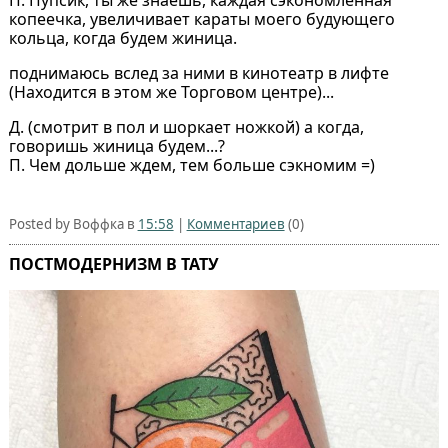
П. Пупсик, ты же знаешь, каждая сэкономленная
копеечка, увеличивает караты моего будующего
кольца, когда будем жиница.
поднимаюсь вслед за ними в кинотеатр в лифте
(Находится в этом же Торговом центре)...
Д. (смотрит в пол и шоркает ножкой) а когда,
говоришь жиница будем...?
П. Чем дольше ждем, тем больше сэкномим =)
Posted by Воффка в
15:58
|
Комментариев
(0)
ПОСТМОДЕРНИЗМ В ТАТУ