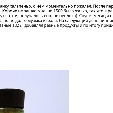
ил банку халапеньо, о чём моментально пожалел. После п
.. Короче не зашло мне, но 150₽ было жалко, так что я 
у (кстати, получалось вполне неплохо). Спустя месяц я 
», но не долго музыка играла. На следующий день яични
азные виды, добавлял разные продукты и по итогу пришё