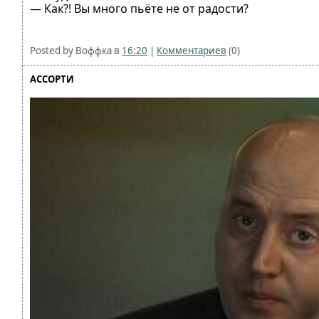
— Как?! Вы много пьёте не от радости?
Posted by Воффка в
16:20
|
Комментариев
(0)
АССОРТИ