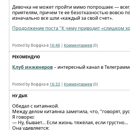
Девочка не может пройти мимо попрошаек — всегд
приятелям, причем те ее безотказностью вовсю пол
изначально все шли «каждый за свой счет».
Продолжение поста "К чему приводит «слишком хо
Posted by Воффка в
16:46
|
Комментариев
(0)
РЕКОМЕНДУЮ
Клуб инженеров
– интересный канал в Телеграмме,
Posted by Воффка в
16:33
|
Комментариев
(0)
НУ ДЫК
Обедал с китаянкой.
Между делом китаянка заметила, что, "говорят, ру
Я говорю:
— Ну, бывает... Если жизнь тяжёлая, если грустно...
Она удивляется: