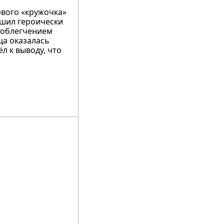
ервого «кружочка»
решил героически
с облегчением
ца оказалась
л к выводу, что