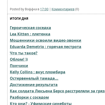
Posted by Воффка в
17:00
|
Комментариев
(0)
ИТОГИ ДНЯ
Героическая соседка
Lea Kitten : плетенка
Мошенники освоили видео-звонки
Eduarda Demetrio : горячая пестрота
Что ты такое?
Облом!⁠⁠ ))
Пончики
Kelly Collins : вкус пломбира
Остервенелый тамада...
Достижение результата
Как солдата Люсьена Берсо расстреляли за гр
Разборки с соседом⁠⁠
Кто они? - Уфимские синеботы