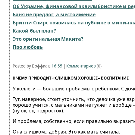
Об Украине, финансовой эквилибристике и ре
Баня не предлог, а местоимение⁠⁠
Бритни Спирс появилась на публике в мини-пл
Какой был план?
Это оригинальная Макита?
Про любовь
Posted by Воффка в
16:55
|
Комментариев
(0)
К ЧЕМУ ПРИВОДИТ «СЛИШКОМ ХОРОШЕЕ» ВОСПИТАНИЕ
У коллеги — большие проблемы с ребенком. С доч
Тут, наверное, стоит уточнить, что девочка уже вз
хорошо учится, с мальчиками не гуляет и вообще 
(ну ок, ок, подросток).
И проблема, собственно, если правильно выразитьс
Она слишком…добрая. Это как мать считала.