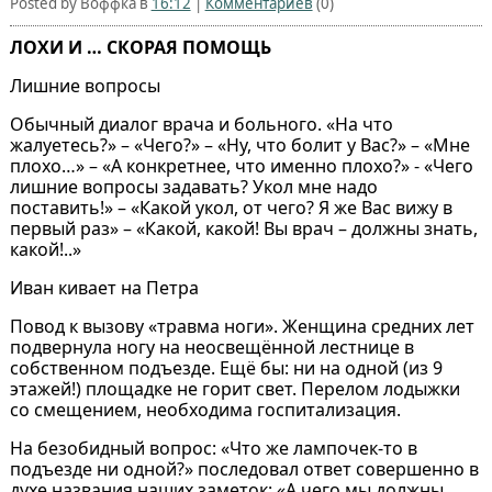
Posted by Воффка в
16:12
|
Комментариев
(0)
ЛОXИ И … СКОРАЯ ПОМОЩЬ
Лишние вопросы
Обычный диалог врача и больного. «На что
жалуетесь?» – «Чего?» – «Ну, что болит у Вас?» – «Мне
плохо…» – «А конкретнее, что именно плохо?» - «Чего
лишние вопросы задавать? Укол мне надо
поставить!» – «Какой укол, от чего? Я же Вас вижу в
первый раз» – «Какой, какой! Вы врач – должны знать,
какой!..»
Иван кивает на Петра
Повод к вызову «травма ноги». Женщина средних лет
подвернула ногу на неосвещённой лестнице в
собственном подъезде. Ещё бы: ни на одной (из 9
этажей!) площадке не горит свет. Перелом лодыжки
со смещением, необходима госпитализация.
На безобидный вопрос: «Что же лампочек-то в
подъезде ни одной?» последовал ответ совершенно в
духе названия наших заметок: «А чего мы должны