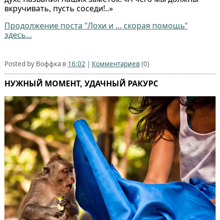
вкручивать, пусть соседи!..»
Продолжение поста "Лоxи и … скорая помощь"
здесь...
Posted by Воффка в
16:02
|
Комментариев
(0)
НУЖНЫЙ МОМЕНТ, УДАЧНЫЙ РАКУРС