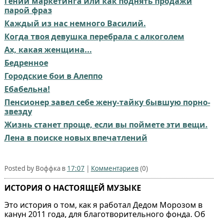
Гении маркетинга или как поднять продажи
парой фраз
Каждый из нас немного Василий.
Когда твоя девушка перебрала с алкоголем
Ах, какая женщина...
Бедренное
Городские бои в Алеппо
Ебабельна!
Пенсионер завел себе жену-тайку бывшую порно-
звезду
Жизнь станет проще, если вы поймете эти вещи.
Лена в поиске новых впечатлений
Posted by Воффка в
17:07
|
Комментариев
(0)
ИСТОРИЯ О НАСТОЯЩЕЙ МУЗЫКЕ
Это история о том, как я работал Дедом Морозом в
канун 2011 года, для благотворительного фонда. Об