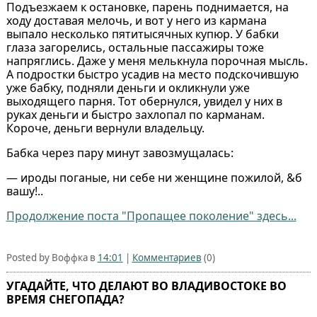
Подъезжаем к остановке, парень поднимается, на
ходу доставая мелочь, и вот у него из кармана
выпало несколько пятитысячных купюр. У бабки
глаза загорелись, остальные пассажиры тоже
напряглись. Даже у меня мелькнула порочная мысль.
А подростки быстро усадив на место подскочившую
уже бабку, подняли деньги и окликнули уже
выходящего парня. Тот обернулся, увидел у них в
руках деньги и быстро захлопал по карманам.
Короче, деньги вернули владельцу.
Бабка через пару минут завозмущалась:
— ироды поганые, ни себе ни женщине пожилой, &б
вашу!..
Продолжение поста "Пропащее поколение" здесь...
Posted by Воффка в
14:01
|
Комментариев
(0)
УГАДАЙТЕ, ЧТО ДЕЛАЮТ ВО ВЛАДИВОСТОКЕ ВО
ВРЕМЯ СНЕГОПАДА?