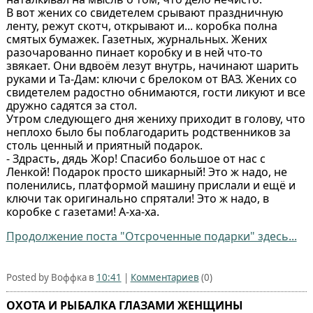
В вот жених со свидетелем срывают праздничную
ленту, режут скотч, открывают и... коробка полна
смятых бумажек. Газетных, журнальных. Жених
разочарованно пинает коробку и в ней что-то
звякает. Они вдвоём лезут внутрь, начинают шарить
руками и Та-Дам: ключи с брелоком от ВАЗ. Жених со
свидетелем радостно обнимаются, гости ликуют и все
дружно садятся за стол.
Утром следующего дня жениху приходит в голову, что
неплохо было бы поблагодарить родственников за
столь ценный и приятный подарок.
- Здрасть, дядь Жор! Спасибо большое от нас с
Ленкой! Подарок просто шикарный! Это ж надо, не
поленились, платформой машину прислали и ещё и
ключи так оригинально спрятали! Это ж надо, в
коробке с газетами! А-ха-ха.
Продолжение поста "Отсроченные подарки" здесь...
Posted by Воффка в
10:41
|
Комментариев
(0)
ОХОТА И РЫБАЛКА ГЛАЗАМИ ЖЕНЩИНЫ