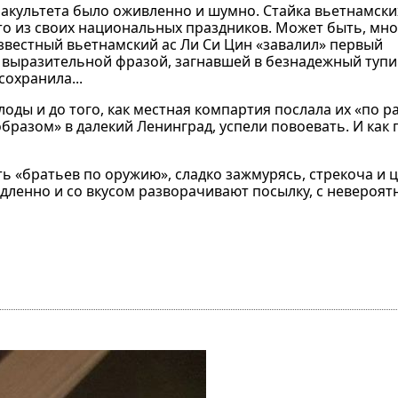
факультета было оживленно и шумно. Стайка вьетнамск
то из своих национальных праздников. Может быть, мног
известный вьетнамский ас Ли Си Цин «завалил» первый
 выразительной фразой, загнавшей в безнадежный туп
сохранила...
оды и до того, как местная компартия послала их «по р
разом» в далекий Ленинград, успели повоевать. И как 
 «братьев по оружию», сладко зажмурясь, стрекоча и 
дленно и со вкусом разворачивают посылку, с невероят