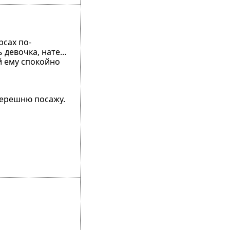
рсах по-
ь девочка, нате…
й ему спокойно
 черешню посажу.