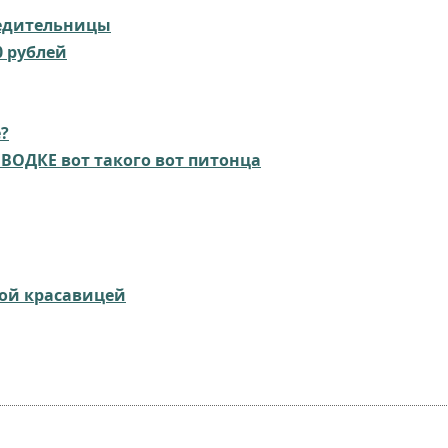
бедительницы
0 рублей
?
ВОДКЕ вот такого вот питонца
ной красавицей