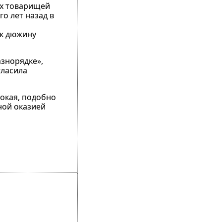
их товарищей
о лет назад в
ик дюжину
азнорядке»,
гласила
цокая, подобно
ной оказией