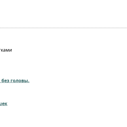
тками
 без головы.
шек