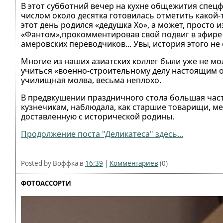
В этот субботний вечер на кухне общежития спец
числом около десятка готовилась отметить какой-
этот день родился «дедушка Хо», а может, просто 
«Фантом»,прокомментировав свой подвиг в эфире
амеровских переводчиков... Увы, история этого не 
Многие из наших азиатских коллег были уже не мол
учиться «военно-строительному делу настоящим об
училищная молва, весьма неплохо.
В предвкушении праздничного стола большая часть
кузнечикам, наблюдала, как старшие товарищи, ме
доставленную с исторической родины.
Продолжение поста "Деликатеса" здесь...
Posted by Воффка в
16:39
|
Комментариев
(0)
ФОТОАССОРТИ