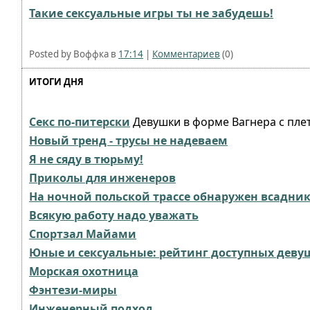
Такие сексуальные игры ты не забудешь!
Posted by Воффка в
17:14
|
Комментариев
(0)
ИТОГИ ДНЯ
Секс по-питерски
Девушки в форме Вагнера с пле
Новый тренд - трусы не надеваем
Я не сяду в тюрьму!
Приколы для инженеров
На ночной польской трассе обнаружен всадник
Всякую работу надо уважать
Спортзал Майами
Юные и сексуальные: рейтинг доступных деву
Морская охотница
Фэнтези-миры
Инженерный подход