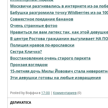
Москвичи разгневались в интернете из-за по
Бабушка разгромила точку Wildberries из-за 10
Совместное поедание бананов
Очень странные фотоо
Нравиться ли вам латекс так, как этой девушке
В центре Ростова гражданин выгуливает НА ПО
Полиция нравов по-ярославски⁠⁠
Сестра Кличко?
Восстановление очень старого паркета⁠⁠
Пронзая взглядом
15-летняя дочь Милы Йовович стала невероят
Эти девушки готовы на любые извращения
Posted by Воффка в
17:00
|
Комментариев
(0)
ДЕЛИКАТЕСА