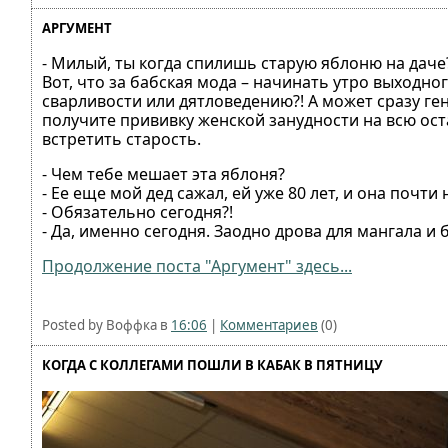
АРГУМЕНТ
- Милый, ты когда спилишь старую яблоню на даче
Вот, что за бабская мода – начинать утро выходного
сварливости или дятловедению?! А может сразу ге
получите прививку женской занудности на всю ос
встретить старость.
- Чем тебе мешает эта яблоня?
- Ее еще мой дед сажал, ей уже 80 лет, и она почт
- Обязательно сегодня?!
- Да, именно сегодня. Заодно дрова для мангала и 
Продолжение поста "Аргумент" здесь...
Posted by Воффка в
16:06
|
Комментариев
(0)
КОГДА С КОЛЛЕГАМИ ПОШЛИ В КАБАК В ПЯТНИЦУ