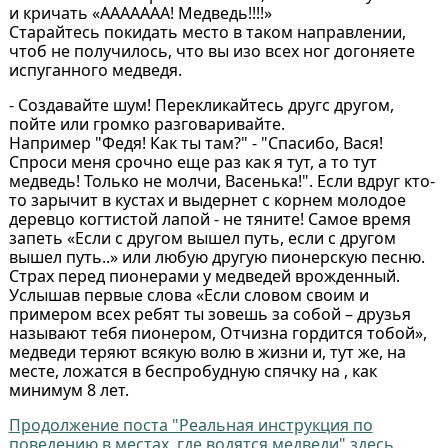
и кричать «ААААААА! Медведь!!!!»
Старайтесь покидать место в таком направлении,
чтоб не получилось, что вы изо всех ног догоняете
испуганного медведя.
- Создавайте шум! Перекликайтесь другс другом,
пойте или громко разговаривайте.
Например "Федя! Как ты там?" - "Спасибо, Вася!
Спроси меня срочно еще раз как я тут, а то тут
медведь! Только не молчи, Васенька!". Если вдруг кто-
то зарычит в кустах и выдернет с корнем молодое
деревцо когтистой лапой - не тяните! Самое время
запеть «Если с другом вышел путь, если с другом
вышел путь..» или любую другую пионерскую песню.
Страх перед пионерами у медведей врожденный.
Услышав первые слова «Если словом своим и
примером всех ребят ты зовешь за собой – друзья
называют тебя пионером, Отчизна гордится тобой»,
медведи теряют всякую волю в жизни и, тут же, на
месте, ложатся в беспробудную спячку на , как
минимум 8 лет.
Продолжение поста "Реальная инструкция по
поведению в местах, где водятся медведи" здесь...