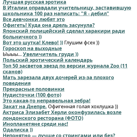
Лучшая русская эротика
В Италии оправдали учительницу, заставившую
школьника 100 раз написать: "Я - дебил"
Все девчонки любят это
Офигеть! Куда она дрель засунула?
Японский полицейский сделал харакири ради
больничного ))
Вот это шутка! Клево! ))
Глушим фсех ))
Гороскоп на выходные
Ыыыы...
Увеличитель груди ))
Польский эротический календарь
Топ 50 засветов звезд по версии журнала Zoo (11
сканов)
Мать зарезала двух дочерей из-за плохого
поведения
Прекрасные половинки
Нудисточки (100 фото)
Это какая-то неправельная зебра!
Закат на Днепре.
Офигенная голая хохлушка ))
Актриса Элизабет Херли оконфузилась возле
лондонского ресторана (ФОТО)
Инопланетяне среди нас!
Одалиска ))
Непонятно — лучше со стрингами или без?