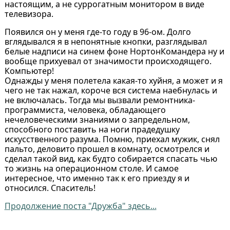
настоящим, а не суррогатным монитором в виде
телевизора.
Появился он у меня где-то году в 96-ом. Долго
вглядывался я в непонятные кнопки, разглядывал
белые надписи на синем фоне НортонКомандера ну и
вообще прихуевал от значимости происходящего.
Компьютер!
Однажды у меня полетела какая-то хуйня, а может и я
чего не так нажал, короче вся система наебнулась и
не включалась. Тогда мы вызвали ремонтника-
программиста, человека, обладающего
нечеловеческими знаниями о запредельном,
способного поставить на ноги прадедушку
искусственного разума. Помню, приехал мужик, снял
пальто, деловито прошел в комнату, осмотрелся и
сделал такой вид, как будто собирается спасать чью
то жизнь на операционном столе. И самое
интересное, что именно так к его приезду я и
относился. Спаситель!
Продолжение поста "Дружба" здесь...