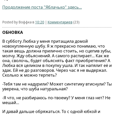
Продолжение поста "Яблачько" здесь...
Posted by Воффка в
10:20
|
Комментариев
(23)
ОБНОВКА
В субботу Любка у меня притащила домой
новокупленную шубу. Я ж прекрасно понимаю, что
такая вещь должна прилично стоить, но сцепив зубы,
молчу. Жду обьяснений. А самого распирает... Как же
она, сволочь, будет обьяснять факт приобретения? А
Любка вся целиком в покупку ушла. И так напялит её и
эдак. Ей не до разговоров. Через час я не выдержал.
Сколько ж можно терпеть?
-Тебя там не надурили? Может синтетику втиснули? Ты
уверена, что шуба натуральная?
-Я что, не разбираюсь по-твоему? У меня глаз нет? Не
мешай...
И давай дальше обряжаться. То с одной юбкой и