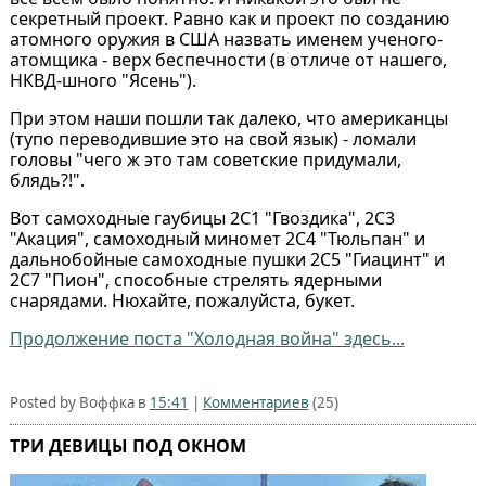
секретный проект. Равно как и проект по созданию
атомного оружия в США назвать именем ученого-
атомщика - верх беспечности (в отличе от нашего,
НКВД-шного "Ясень").
При этом наши пошли так далеко, что американцы
(тупо переводившие это на свой язык) - ломали
головы "чего ж это там советские придумали,
блядь?!".
Вот самоходные гаубицы 2С1 "Гвоздика", 2С3
"Акация", самоходный миномет 2С4 "Тюльпан" и
дальнобойные самоходные пушки 2С5 "Гиацинт" и
2С7 "Пион", способные стрелять ядерными
снарядами. Нюхайте, пожалуйста, букет.
Продолжение поста "Холодная война" здесь...
Posted by Воффка в
15:41
|
Комментариев
(25)
ТРИ ДЕВИЦЫ ПОД ОКНОМ