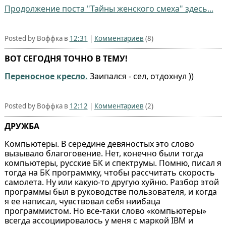
Продолжение поста "Тайны женского смеха" здесь...
Posted by Воффка в
12:31
|
Комментариев
(8)
ВОТ СЕГОДНЯ ТОЧНО В ТЕМУ!
Переносное кресло.
Заипался - сел, отдохнул ))
Posted by Воффка в
12:12
|
Комментариев
(2)
ДРУЖБА
Компьютеры. В середине девяностых это слово
вызывало благоговение. Нет, конечно были тогда
компьютеры, русские БК и спектрумы. Помню, писал я
тогда на БК программку, чтобы рассчитать скорость
самолета. Ну или какую-то другую хуйню. Разбор этой
программы был в руководстве пользователя, и когда
я ее написал, чувствовал себя ниибаца
программистом. Но все-таки слово «компьютеры»
всегда ассоциировалось у меня с маркой IBM и