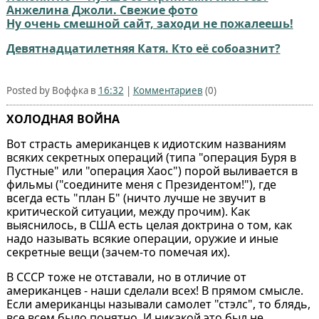
Анжелина Джоли. Свежие фото
Ну очень смешной сайт, заходи не пожалеешь!
Девятнадцатилетняя Катя. Кто её собоазнит?
Posted by Воффка в
16:32
|
Комментариев
(0)
ХОЛОДНАЯ ВОЙНА
Вот страсть американцев к идиотским названиям
всяких секретных операций (типа "операция Буря в
Пустные" или "операция Хаос") порой выливается в
фильмы ("соедините меня с Президентом!"), где
всегда есть "план Б" (ничто лучше не звучит в
критической ситуации, между прочим). Как
выяснилось, в США есть целая доктрина о том, как
надо называть всякие операции, оружие и иные
секретные вещи (зачем-то помечая их).
В СССР тоже не отставали, но в отличие от
американцев - наши сделали всех! В прямом смысле.
Если американцы называли самолет "стэлс", то блядь,
все всем было понятно. И никакой это был не