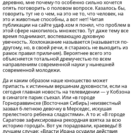
деревню, мне почему-то особенно сильно хочется
опять поговорить о половом вопросе. Казалось бы,
говорить тут не о чем, на это не то, что человек, на
это и животные способны, а вот нет! Читая
публикации на сайте удаф.ком я понял, что проблем в
этой сфере накопилось множество. Тут даже тему все
время поднимают, воспевающую духовную
увечность. Хохлокакание называется (называется по-
другому, но, в своей речи, я стараюсь не выходить из
рамок правил приличия). Вероятнее всего это
объясняется тотальной дремучестью по всем
направлениям современной науки у нынешней
современной молодежи.
Да и каким образом наше юношество может
припасть к истинным вершинам духовности, если на
сегодня главная новость на телевидении — у Кобзона
в синагоге парик съехал. Или «в городе
Горнораввинске (Восточная Сибирь) неизвестный
зазвал 6-летнюю девочку в Мерседес, искушая
прелестного ребенка сладостями». А то и: «В городе
Саратове зафиксирована рекордная взятка за всю
историю города!». Вот уж порадовали, краеведы! В
лучшем случае: «Власти Ирана осудили действия