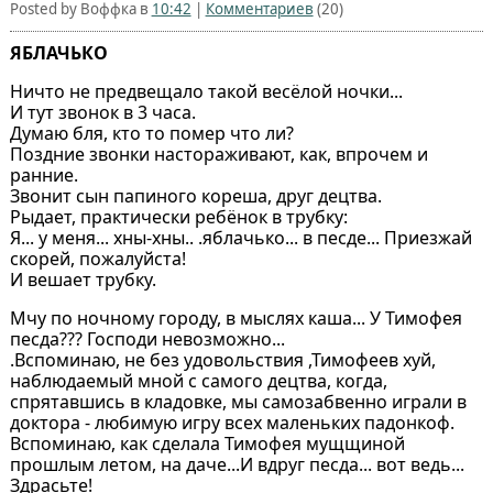
Posted by Воффка в
10:42
|
Комментариев
(20)
ЯБЛАЧЬКО
Ничто не предвещало такой весёлой ночки...
И тут звонок в 3 часа.
Думаю бля, кто то помер что ли?
Поздние звонки настораживают, как, впрочем и
ранние.
Звонит сын папиного кореша, друг децтва.
Рыдает, практически ребёнок в трубку:
Я... у меня... хны-хны.. .яблачько... в песде... Приезжай
скорей, пожалуйста!
И вешает трубку.
Мчу по ночному городу, в мыслях каша... У Тимофея
песда??? Господи невозможно...
.Вспоминаю, не без удовольствия ,Тимофеев хуй,
наблюдаемый мной с самого децтва, когда,
спрятавшись в кладовке, мы самозабвенно играли в
доктора - любимую игру всех маленьких падонкоф.
Вспоминаю, как сделала Тимофея мущщиной
прошлым летом, на даче...И вдруг песда... вот ведь...
Здрасьте!