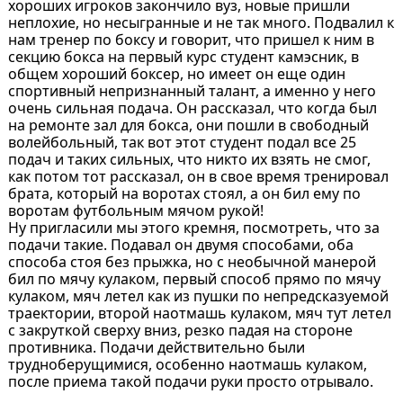
хороших игроков закончило вуз, новые пришли
неплохие, но несыгранные и не так много. Подвалил к
нам тренер по боксу и говорит, что пришел к ним в
секцию бокса на первый курс студент камэсник, в
общем хороший боксер, но имеет он еще один
спортивный непризнанный талант, а именно у него
очень сильная подача. Он рассказал, что когда был
на ремонте зал для бокса, они пошли в свободный
волейбольный, так вот этот студент подал все 25
подач и таких сильных, что никто их взять не смог,
как потом тот рассказал, он в свое время тренировал
брата, который на воротах стоял, а он бил ему по
воротам футбольным мячом рукой!
Ну пригласили мы этого кремня, посмотреть, что за
подачи такие. Подавал он двумя способами, оба
способа стоя без прыжка, но с необычной манерой
бил по мячу кулаком, первый способ прямо по мячу
кулаком, мяч летел как из пушки по непредсказуемой
траектории, второй наотмашь кулаком, мяч тут летел
с закруткой сверху вниз, резко падая на стороне
противника. Подачи действительно были
трудноберущимися, особенно наотмашь кулаком,
после приема такой подачи руки просто отрывало.