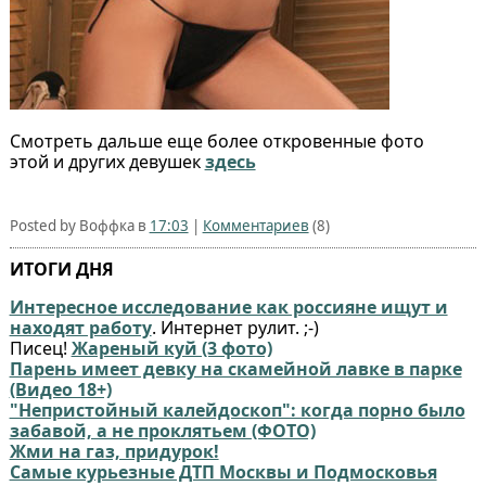
Смотреть дальше еще более откровенные фото
этой и других девушек
здесь
Posted by Воффка в
17:03
|
Комментариев
(8)
ИТОГИ ДНЯ
Интересное исследование как россияне ищут и
находят работу
. Интернет рулит. ;-)
Писец!
Жареный куй (3 фото)
Парень имеет девку на скамейной лавке в парке
(Видео 18+)
"Непристойный калейдоскоп": когда порно было
забавой, а не проклятьем (ФОТО)
Жми на газ, придурок!
Самые курьезные ДТП Москвы и Подмосковья