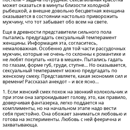
может оказаться в минуты близости холодной
рыбешкой, а внешне довольно бесцветная женщина
оказывается в состоянии настолько приворожить
мужчину, что тот забывает обо всем на свете.
Еще в древности представители сильного пола
пытались предугадать сексуальный темперамент
женщины. Информация эта, согласитесь,
немаловажная. Особенно для той части рассудочных
мужчин, которые не очень-то склонны к романтике и
не любят покупать «кота в мешке». Пытались гадать
по глазам, форме губ, груди, ступне… Но оказывается,
сексуальный темперамент можно предугадать по
женскому смеху. Представляете, какая экономия сил и
времени! Рассказал анекдот – и все ясно…
1. Если женский смех похож на звонкий колокольчик и
при этом она запрокидывает голову, это, как правило,
доверчивая фантазерка, легко поддается на
комплименты, но на начальном этапе надо вести
себя пристойно. Она обожает заниматься любовью и
готова на эксперименты. Любовь с ней феерична и
захватывающа.