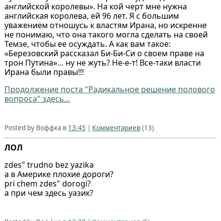
английской королевы». На кой черт мне нужна
английская королева, ей 96 лет. Я с большим
уважением отношусь к властям Ирана, но искренне
не понимаю, что она такого могла сделать на своей
Темзе, чтобы ее осуждать. А как вам такое:
«Березовский рассказал Би-Би-Си о своем праве на
трон Путина»… ну не жуть? Не-е-т! Все-таки власти
Ирана были правы!!!
Продолжение поста "Радикальное решение полового
вопроса" здесь...
Posted by Воффка в
13:45
|
Комментариев
(13)
ЛОЛ
zdes" trudno bez yazika
а в Америке плохие дороги?
pri chem zdes" dorogi?
а при чем здесь уазик?