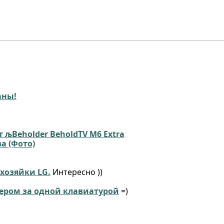
аны!
т љBeholder BeholdTV M6 Extra
а (Фото)
хозяйки LG.
Интересно ))
вером за одной клавиатурой
=)