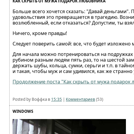
КАК СКРЫТЬ ОТ МУЖА ПОДАРОК ЛЮБОВНИКА
Больше всего хочется сказать: "Давай деньгами". П
удовольствия это превращается в трагедию. Возни
возлюбленный, если отказаться? Допустим, ты взял
Ничего, кроме правды!
Следует поверить самой: все, что будет изложено м
Для начала можно потренироваться на подружках -
рубином разным людям пять раз, то на шестой за
держать шубы, кольца, сумки, серьги и т.п. в тай
и такая, чтобы муж и сам удивился, как же странно
Продолжение поста "Как скрыть от мужа подарок л
Posted by Воффка в
15:35
|
Комментариев
(53)
WINDOWS