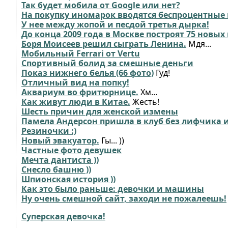
Так будет мобила от Google или нет?
На покупку иномарок вводятся беспроцентные
У нее между жопой и песдой третья дырка!
До конца 2009 года в Москве построят 75 новых
Боря Моисеев решил сыграть Ленина.
Мдя...
Мобильный Ferrari от Vertu
Спортивный болид за смешные деньги
Показ нижнего белья (66 фото)
Гуд!
Отличный вид на попку!
Аквариум во фритюрнице.
Хм...
Как живут люди в Китае.
Жесть!
Шесть причин для женской измены
Памела Андерсон пришла в клуб без лифчика 
Резиночки :)
Новый эвакуатор.
Гы... ))
Частные фото девушек
Мечта дантиста ))
Снесло башню ))
Шпионская история ))
Как это было раньше: девочки и машины
Ну очень смешной сайт, заходи не пожалеешь!
Суперская девочка!