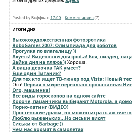
этой и других девушек
здесь
Posted by Воффка в
17:00
|
Комментариев
(7)
ИТОГИ ДНЯ
Высокохудожественная фотоэротика
RoboGames 2007: Олимпиада для роботов
Прогулка по влагалищу ))
Ахуеть! Видеоочки для ipod-а! Бля, пиздец, пац
Зайка дня на пляже ))
Хороша!
А ваша девочка ТАК умеет?
Еще один Титаник?
Для тех кто ищет ТВ-тюнер под Vista: Новый тес
Ого!
Первая в мире нереально прокачанная Нив
Ого, машинка!
Все виды гороскопов на одном сайте
Короче, пацанчики выбирают Motorola, а домо
Порно-катинг (ВИДЕО)
Простенькие драки, но можно играть аж вчет
Люблю рыженьких...Но сиськи висят
Сиськи от Garbage ))
Чем нас кормят в самолетах