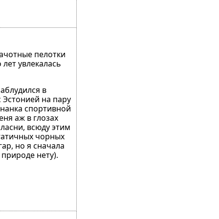
зачотные пелотки
 лет увлекалась
заблудился в
с Эстонией на пару
изнанка спортивной
еня аж в глозах
аласни, всюду этим
гатичных чорных
ар, но я сначала
 природе нету).