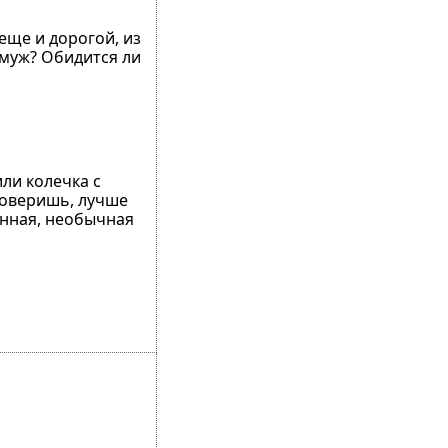
 еще и дорогой, из
 муж? Обидится ли
ли колечка с
поверишь, лучше
манная, необычная