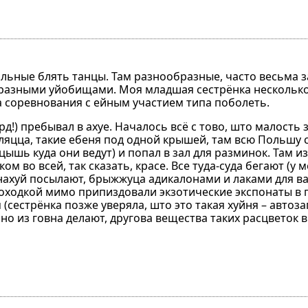
альные блять танцы. Там разнообразные, часто весьма 
бразными уйобищами. Моя младшая сестрёнка несколько
 соревнования с ейным участием типа поболеть.
д!) пребывал в ахуе. Началось всё с тово, што малость 
уляцца, такие ебеня под одной крышей, там всю Польшу 
сцышь куда они ведут) и попал в зал для разминок. Там 
во всей, так сказать, красе. Все туда-суда бегают (у м
а нахуй посылают, брыжжуца адикалонами и лаками для в
оходкой мимо припиздовали экзотические экспонаты в 
естрёнка позже уверяла, што это такая хуйня – автозаг
но из говна делают, другова вещества таких расцветок в