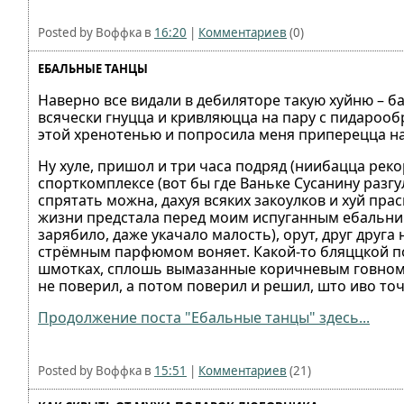
Posted by Воффка в
16:20
|
Комментариев
(0)
ЕБАЛЬНЫЕ ТАНЦЫ
Наверно все видали в дебиляторе такую хуйню – б
всячески гнуцца и кривляюцца на пару с пидароо
этой хренотенью и попросила меня приперецца на
Ну хуле, пришол и три часа подряд (ниибацца рекор
спорткомплексе (вот бы где Ваньке Сусанину разг
спрятать можна, дахуя всяких закоулков и хуй пра
жизни предстала перед моим испуганным ебальником 
зарябило, даже укачало малость), орут, друг друг
стрёмным парфюмом воняет. Какой-то бляццкой п
шмотках, сплошь вымазанные коричневым говном (с
не поверил, а потом поверил и решил, што иво точ
Продолжение поста "Ебальные танцы" здесь...
Posted by Воффка в
15:51
|
Комментариев
(21)