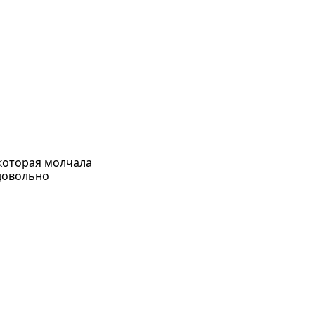
 которая молчала
едовольно