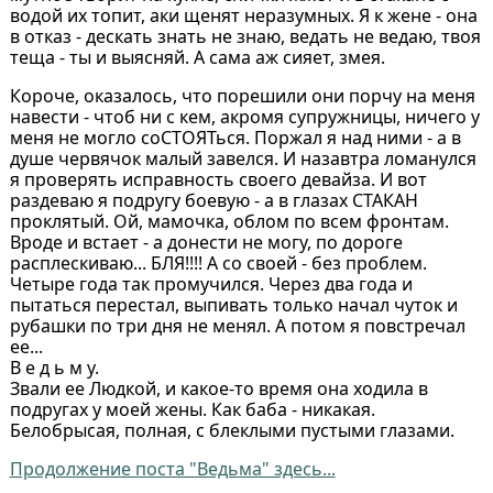
водой их топит, аки щенят неразумных. Я к жене - она
в отказ - дескать знать не знаю, ведать не ведаю, твоя
теща - ты и выясняй. А сама аж сияет, змея.
Короче, оказалось, что порешили они порчу на меня
навести - чтоб ни с кем, акромя супружницы, ничего у
меня не могло соСТОЯТься. Поржал я над ними - а в
душе червячок малый завелся. И назавтра ломанулся
я проверять исправность своего девайза. И вот
раздеваю я подругу боевую - а в глазах СТАКАН
проклятый. Ой, мамочка, облом по всем фронтам.
Вроде и встает - а донести не могу, по дороге
расплескиваю... БЛЯ!!!! А со своей - без проблем.
Четыре года так промучился. Через два года и
пытаться перестал, выпивать только начал чуток и
рубашки по три дня не менял. А потом я повстречал
ее...
В е д ь м у.
Звали ее Людкой, и какое-то время она ходила в
подругах у моей жены. Как баба - никакая.
Белобрысая, полная, с блеклыми пустыми глазами.
Продолжение поста "Ведьма" здесь...