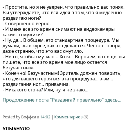
- Простите, но я не уверен, что правильно вас понял.
Вы утверждаете, что вся идея в том, что я медленно
раздвигаю ноги?
- Совершенно верно.
- И меня все это время снимают на видеокамеры
какие-то мужики?
- Ну, да… В общем, это стандартная процедура. Мы
думали, вы в курсе, как это делается. Честно говоря,
даже странно, что это вас смутило.
- Не то, чтобы смутило… Хотя… Впрочем, вот еще: вы
пишете, что все это время мое лицо остается
безучастным.
- Конечно! Безучастным! Зритель должен поверить,
что для вашего героя вся эта процедура… э-эм…
раздвигания ног… привычна!
- Никакого стона? Или, ну, я не знаю…
Продолжение поста "Раздвигай правильно" здесь...
Posted by Воффка в
14:02
|
Комментариев
(6)
УЛЫБНУЛО