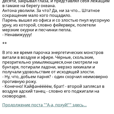
десяти, закрывал глаза, и представлял себя лежащим
в гамаке на берегу океана.
Антона уволили. За что? Да, ни за что... Штатное
сокращение мало кого пощадило.
Парень вышел из офиса и со злостью пнул мусорную
урну, из которой, словно фейерверк, полетели
мерзкие окурки и песчинки пепла.
- Ненавижуууу!
**
В это же время парочка энергетических монстров
витали в воздухе и эфире. Чёрные, скользкие,
презрительно ухмыляющиеся,они смотрели на
бунтаря, потирали ладони, мерзко хихикали и
получали удовольствие от исходящей злости.
- Ну, что, добьем парня? - один скорчил неимоверно
противную рожу.
- Конечно! Кайфанёёёём, брат! - второй заплясал в
воздухе адский танец - словно его поджигали на
сковородке.
Продолжение поста ""А-а, похуй!"" здесь...