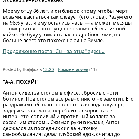
Моему отцу 86 лет, и он близок к тому, чтобы, черт
возьми, выспаться как следует (его слова). Разум его
на 98% угас, и ему остались часы — а может, месяцы
— омерзительного существования в больничной
койке. Не буду утомлять вас подробностями, но
больше всего это похоже на ад на Земле.
Продолжение поста "Сын за отца" здесь...
Posted by Воффка в
13:20
|
Комментариев
(11)
"А-А, ПОХУЙ!"
Антон сидел за столом в офисе, сбросив с ноги
ботинок. Под столом все равно никто не заметит. Его
раздражало абсолютно все: теплая вода в кулере,
задержка зарплаты, перебои со скоростью в
интернете, сопливый и противный коллега за
соседним столом... Сжимая руки в кулаки, Антон
держался из последних сил за ниточку
самообладания: делал глубокий вдох, считал до