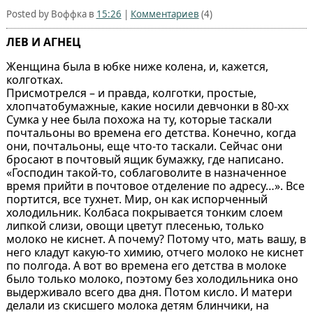
Posted by Воффка в
15:26
|
Комментариев
(4)
ЛЕВ И АГНЕЦ
Женщина была в юбке ниже колена, и, кажется,
колготках.
Присмотрелся – и правда, колготки, простые,
хлопчатобумажные, какие носили девчонки в 80-хх
Сумка у нее была похожа на ту, которые таскали
почтальоны во времена его детства. Конечно, когда
они, почтальоны, еще что-то таскали. Сейчас они
бросают в почтовый ящик бумажку, где написано.
«Господин такой-то, соблаговолите в назначенное
время прийти в почтовое отделение по адресу…». Все
портится, все тухнет. Мир, он как испорченный
холодильник. Колбаса покрывается тонким слоем
липкой слизи, овощи цветут плесенью, только
молоко не киснет. А почему? Потому что, мать вашу, в
него кладут какую-то химию, отчего молоко не киснет
по полгода. А вот во времена его детства в молоке
было только молоко, поэтому без холодильника оно
выдерживало всего два дня. Потом кисло. И матери
делали из скисшего молока детям блинчики, на