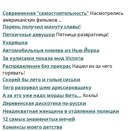
Современная "самостоятельность"
Насмотрелись
американских фильмов ...
Парень получил минуту славы!
Пятничные девушки
Пятница-развратница!
Кудряшка
Автомобильные номера из Нью-Йорка
За кулисами показа мод Victoria
Распределение без прикрас
Нашел из-за чего
горевать!
Скорей бы лето и голые сиськи
Тигр разорвал шею дрессировщику
А за это уже надо морды бить...
Хохлы!
Деревенская дискотека по-русски
Неадекватная женщина в отделении полиции
12 самых знаменитых мечей
Комиксы моего детства