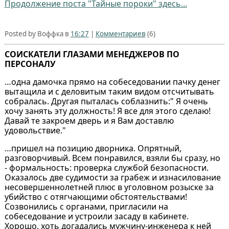
Продолжение поста "Тайные пороки" здесь...
Posted by Воффка в
16:27
|
Комментариев
(6)
СОИСКАТЕЛИ ГЛАЗАМИ МЕНЕДЖЕРОВ ПО
ПЕРСОНАЛУ
…одна дамочка прямо на собеседовании пачку денег
вытащила и с деловитым таким видом отсчитывать
собралась. Другая пыталась соблазнить:" Я очень
хочу занять эту должность! Я все для этого сделаю!
Давай те закроем дверь и я Вам доставлю
удовольствие."
…пришел на позицию дворника. Опрятный,
разговорчивый. Всем понравился, взяли бы сразу, но
- формальность: проверка службой безопасности.
Оказалось две судимости за грабеж и изнасилование
несовершеннолетней плюс в уголовном розыске за
убийство с отягчающими обстоятельствами!
Созвонились с органами, пригласили на
собеседование и устроили засаду в кабинете.
Хорошо, хоть догадались мужчину-инженера к ней