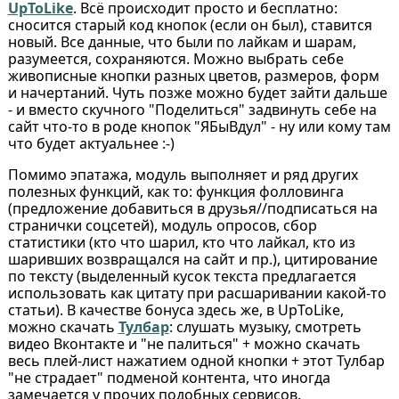
UpToLike
. Всё происходит просто и бесплатно:
сносится старый код кнопок (если он был), ставится
новый. Все данные, что были по лайкам и шарам,
разумеется, сохраняются. Можно выбрать себе
живописные кнопки разных цветов, размеров, форм
и начертаний. Чуть позже можно будет зайти дальше
- и вместо скучного "Поделиться" задвинуть себе на
сайт что-то в роде кнопок "ЯБыВдул" - ну или кому там
что будет актуальнее :-)
Помимо эпатажа, модуль выполняет и ряд других
полезных функций, как то: функция фолловинга
(предложение добавиться в друзья//подписаться на
странички соцсетей), модуль опросов, сбор
статистики (кто что шарил, кто что лайкал, кто из
шаривших возвращался на сайт и пр.), цитирование
по тексту (выделенный кусок текста предлагается
использовать как цитату при расшаривании какой-то
статьи). В качестве бонуса здесь же, в UpToLike,
можно скачать
Тулбар
: слушать музыку, смотреть
видео Вконтакте и "не палиться" + можно скачать
весь плей-лист нажатием одной кнопки + этот Тулбар
"не страдает" подменой контента, что иногда
замечается у прочих подобных сервисов.