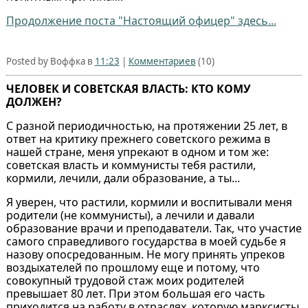
Продолжение поста "Настоящий офицер" здесь...
Posted by Воффка в
11:23
|
Комментариев
(10)
ЧЕЛОВЕК И СОВЕТСКАЯ ВЛАСТЬ: КТО КОМУ
ДОЛЖЕН?
С разной периодичностью, на протяжении 25 лет, в
ответ на критику прежнего советского режима в
нашей стране, меня упрекают в одном и том же:
советская власть и коммунисты тебя растили,
кормили, лечили, дали образование, а ты...
Я уверен, что растили, кормили и воспитывали меня
родители (не коммунисты), а лечили и давали
образование врачи и преподаватели. Так, что участие
самого справедливого государства в моей судьбе я
назову опосредованным. Не могу принять упреков
воздыхателей по прошлому еще и потому, что
совокупный трудовой стаж моих родителей
превышает 80 лет. При этом большая его часть
приходится на работу в отраслях, которую марксисты