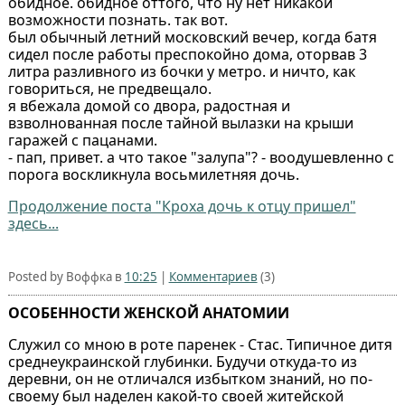
обидное. обидное оттого, что ну нет никакой
возможности познать. так вот.
был обычный летний московский вечер, когда батя
сидел после работы преспокойно дома, оторвав 3
литра разливного из бочки у метро. и ничто, как
говориться, не предвещало.
я вбежала домой со двора, радостная и
взволнованная после тайной вылазки на крыши
гаражей с пацанами.
- пап, привет. а что такое "залупа"? - воодушевленно с
порога воскликнула восьмилетняя дочь.
Продолжение поста "Кроха дочь к отцу пришел"
здесь...
Posted by Воффка в
10:25
|
Комментариев
(3)
ОСОБЕННОСТИ ЖЕНСКОЙ АНАТОМИИ
Служил со мною в роте паренек - Стас. Типичное дитя
среднеукраинской глубинки. Будучи откуда-то из
деревни, он не отличался избытком знаний, но по-
своему был наделен какой-то своей житейской