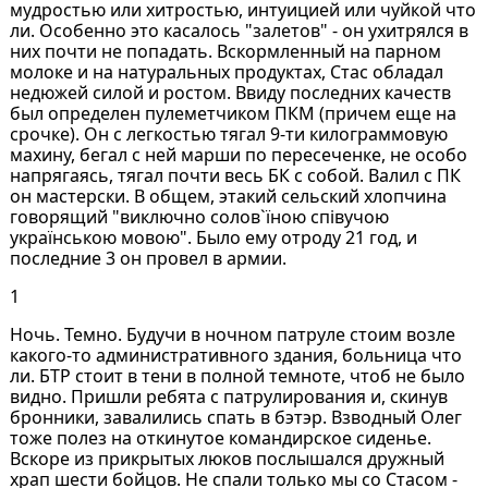
мудростью или хитростью, интуицией или чуйкой что
ли. Особенно это касалось "залетов" - он ухитрялся в
них почти не попадать. Вскормленный на парном
молоке и на натуральных продуктах, Стас обладал
недюжей силой и ростом. Ввиду последних качеств
был определен пулеметчиком ПКМ (причем еще на
срочке). Он с легкостью тягал 9-ти килограммовую
махину, бегал с ней марши по пересеченке, не особо
напрягаясь, тягал почти весь БК с собой. Валил с ПК
он мастерски. В общем, этакий сельский хлопчина
говорящий "виключно солов`їною співучою
українською мовою". Было ему отроду 21 год, и
последние 3 он провел в армии.
1
Ночь. Темно. Будучи в ночном патруле стоим возле
какого-то административного здания, больница что
ли. БТР стоит в тени в полной темноте, чтоб не было
видно. Пришли ребята с патрулирования и, скинув
бронники, завалились спать в бэтэр. Взводный Олег
тоже полез на откинутое командирское сиденье.
Вскоре из прикрытых люков послышался дружный
храп шести бойцов. Не спали только мы со Стасом -