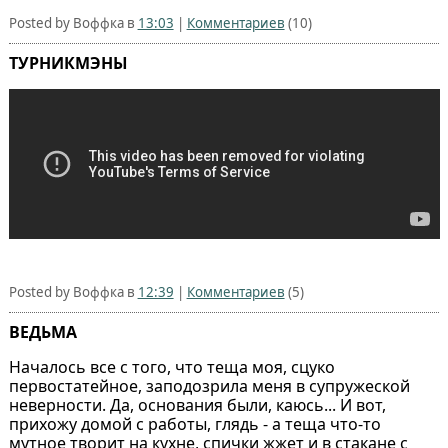
Posted by Воффка в
13:03
|
Комментариев
(10)
ТУРНИКМЭНЫ
Posted by Воффка в
12:39
|
Комментариев
(5)
ВЕДЬМА
Началось все с того, что теща моя, сцуко
первостатейное, заподозрила меня в супружеской
неверности. Да, основания были, каюсь... И вот,
прихожу домой с работы, глядь - а теща что-то
мутное творит на кухне, спички жжет и в стакане с