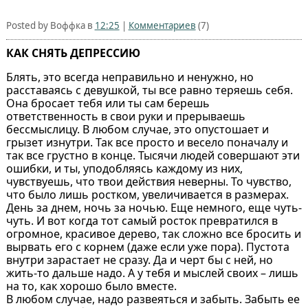
Posted by Воффка в
12:25
|
Комментариев
(7)
КАК СНЯТЬ ДЕПРЕССИЮ
Блять, это всегда неправильно и ненужно, но
расставаясь с девушкой, ты все равно теряешь себя.
Она бросает тебя или ты сам берешь
ответственность в свои руки и прерываешь
бессмыслицу. В любом случае, это опустошает и
грызет изнутри. Так все просто и весело поначалу и
так все грустно в конце. Тысячи людей совершают эти
ошибки, и ты, уподобляясь каждому из них,
чувствуешь, что твои действия неверны. То чувство,
что было лишь ростком, увеличивается в размерах.
День за днем, ночь за ночью. Еще немного, еще чуть-
чуть. И вот когда тот самый росток превратился в
огромное, красивое дерево, так сложно все бросить и
вырвать его с корнем (даже если уже пора). Пустота
внутри зарастает не сразу. Да и черт бы с ней, но
жить-то дальше надо. А у тебя и мыслей своих – лишь
на то, как хорошо было вместе.
В любом случае, надо развеяться и забыть. Забыть ее