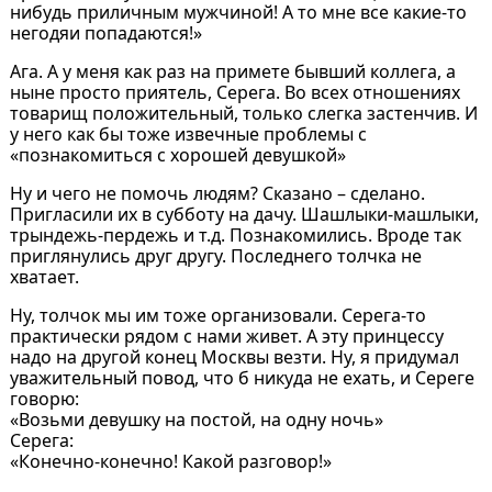
нибудь приличным мужчиной! А то мне все какие-то
негодяи попадаются!»
Ага. А у меня как раз на примете бывший коллега, а
ныне просто приятель, Серега. Во всех отношениях
товарищ положительный, только слегка застенчив. И
у него как бы тоже извечные проблемы с
«познакомиться с хорошей девушкой»
Ну и чего не помочь людям? Сказано – сделано.
Пригласили их в субботу на дачу. Шашлыки-машлыки,
трындежь-пердежь и т.д. Познакомились. Вроде так
приглянулись друг другу. Последнего толчка не
хватает.
Ну, толчок мы им тоже организовали. Серега-то
практически рядом с нами живет. А эту принцессу
надо на другой конец Москвы везти. Ну, я придумал
уважительный повод, что б никуда не ехать, и Сереге
говорю:
«Возьми девушку на постой, на одну ночь»
Серега:
«Конечно-конечно! Какой разговор!»