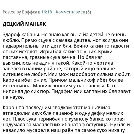
Posted by Воффка в
16:18
|
Комментариев
(6)
ДЕЦКИЙ МАНЬЯК
Здароф кабаны. Не знаю каг вы, а йа детей не очень
люблю. Прямо сцука с самава децтва. Чот всигда они
падазрительны, эти дети бля. Вечно какии то гадости
от них исходят. Игры бля какие-то у них. Крики
пастаянна, грязные сука вечна. Но бля каг
выяснилось не адин я такой. Какой-то чертила
завёлся в нашим районе, каторый ищо больше
дитишек не любит. Или мож наообарот сильна любит.
Кароче ибёт он их. Причом мальчикоф ибёт более
интенсивна. Маньяк вопщим у нас завёлся. Кто
нипонял до сих пор. Пидафил или каг там их бля завут
па науке.
Кароч па паследним сводкам этат маньячила
атпердолил двух бля пацаноф и одну дефку мелких
лет. Плюс сука периибал по кумполу бапке, которая
надумала за малалетних ибанатоф вступица. Ну бля и
навалило мусарел в наш раён па самое суко нихачу.