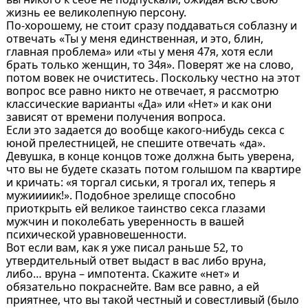
жизнь ее великолепную персону.
По-хорошему, не стоит сразу поддаваться соблазну и
отвечать «Ты у меня единственная, и это, блин,
главная проблема» или «ты у меня 47я, хотя если
брать только женщин, то 34я». Поверят же на слово,
потом вовек не очиститесь. Поскольку честно на этот
вопрос все равно никто не отвечает, я рассмотрю
классические варианты «Да» или «Нет» и как они
зависят от времени получения вопроса.
Если это задается до вообще какого-нибудь секса с
юной прелестницей, не спешите отвечать «да».
Девушка, в конце концов тоже должна быть уверена,
что вы не будете сказать потом голышом па квартире
и кричать: «я торгал сиськи, я трогал их, теперь я
мужиииик!». Подобное зрелище способно
приоткрыть ей великое таинство секса глазами
мужчин и поколебать уверенность в вашей
психической уравновешенности.
Вот если вам, как я уже писал раньше 52, то
утвердительный ответ выдаст в вас либо вруна,
либо… вруна – импотента. Скажите «нет» и
обязательно покраснейте. Вам все равно, а ей
приятнее, что вы такой честный и совестливый (было