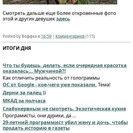
Смотреть дальше еще более откровенные фото
этой и других девушек
здесь
Posted by Воффка в
16:59
|
Комментариев
(115)
ИТОГИ ДНЯ
Что ты будешь, делать, если очередная красотка
оказалась... Мужчиной?!
Как отличить реальность от голограммы
ОС от Google - кое-чего уже показали.
Тема!
Дерни за палец ))
МКАД за полчаса
Слабонервным не смотреть. Экзотическая кухня
Програмисты, они дурики, да ...
29-летний программист убил жену и дочь, чтобы
продать историю в газеты