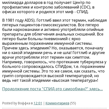
миллиарда долларов в год получает Центр по
профилактике и контролю заболеваний (CDC), в
офисах которого и родился этот миф - СПИД.
В 1981 году AIDS). Готтлиб ввел этот термин, наблюдая
пятерых пациентов-гомосексуалистов. Все пятеро
были наркоманами и активно употребляли опийные
препараты для облегчения анальных сношений. Все
пятеро были больны пневмонией с ярко
выраженным поражением иммунной системы.
Причем здесь эпидемия? Но, оказывается, поначалу
ни о какой эпидемии речь и не шла! Готтлиб и другие
врачи употребляли этот термин как симптом.
Например, говорилось, что протекание туберкулеза у
больного сопровождалось СПИДом, т.е. поражением
иммунной системы. Это то же самое, как сказать, что
грипп сопровождается высокой температурой, но
ведь нет такой эпидемии «высокая температура»!
Продолжение поста "СПИД-это самообман?" здесь...
Posted by Воффка в
12:01
|
Комментариев
(55)