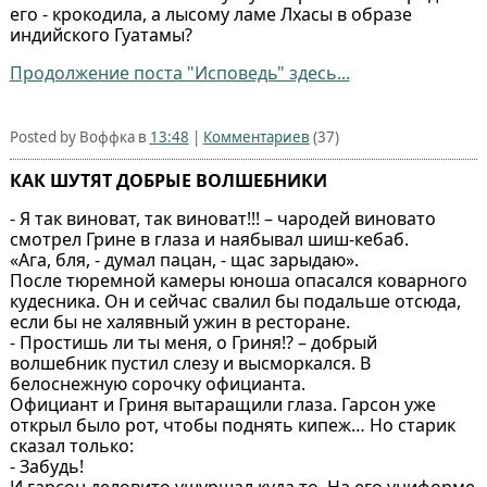
его - крокодила, а лысому ламе Лхасы в образе
индийского Гуатамы?
Продолжение поста "Исповедь" здесь...
Posted by Воффка в
13:48
|
Комментариев
(37)
КАК ШУТЯТ ДОБРЫЕ ВОЛШЕБНИКИ
- Я так виноват, так виноват!!! – чародей виновато
смотрел Грине в глаза и наябывал шиш-кебаб.
«Ага, бля, - думал пацан, - щас зарыдаю».
После тюремной камеры юноша опасался коварного
кудесника. Он и сейчас свалил бы подальше отсюда,
если бы не халявный ужин в ресторане.
- Простишь ли ты меня, о Гриня!? – добрый
волшебник пустил слезу и высморкался. В
белоснежную сорочку официанта.
Официант и Гриня вытаращили глаза. Гарсон уже
открыл было рот, чтобы поднять кипеж… Но старик
сказал только:
- Забудь!
И гарсон деловито ушуршал куда то. На его униформе