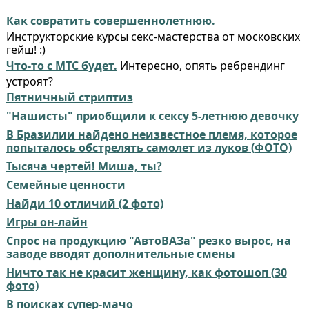
Как совратить совершеннолетнюю.
Инструкторские курсы секс-мастерства от московских
гейш! :)
Что-то с МТС будет.
Интересно, опять ребрендинг
устроят?
Пятничный стриптиз
"Нашисты" приобщили к сексу 5-летнюю девочку
В Бразилии найдено неизвестное племя, которое
попыталось обстрелять самолет из луков (ФОТО)
Тысяча чертей! Миша, ты?
Семейные ценности
Найди 10 отличий (2 фото)
Игры он-лайн
Спрос на продукцию "АвтоВАЗа" резко вырос, на
заводе вводят дополнительные смены
Ничто так не красит женщину, как фотошоп (30
фото)
В поисках супер-мачо