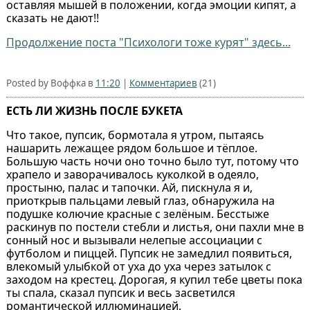
оставляя мышей в положении, когда эмоции кипят, а
сказать не дают!!
Продолжение поста "Психологи тоже курят" здесь...
Posted by Воффка в
11:20
|
Комментариев
(21)
ЕСТЬ ЛИ ЖИЗНЬ ПОСЛЕ БУКЕТА
Что такое, пупсик, бормотала я утром, пытаясь
нашарить лежащее рядом большое и тёплое.
Большую часть ночи оно точно было тут, потому что
храпело и заворачивалось куколкой в одеяло,
простыню, палас и тапочки. Ай, пискнула я и,
приоткрыв пальцами левый глаз, обнаружила на
подушке колючие красные с зелёным. Бесстыже
раскинув по постели стебли и листья, они пахли мне в
сонный нос и вызывали нелепые ассоциации с
футболом и пиццей. Пупсик не замедлил появиться,
влекомый улыбкой от уха до уха через затылок с
заходом на крестец. Дорогая, я купил тебе цветы пока
ты спала, сказал пупсик и весь засветился
романтической иллюминацией.