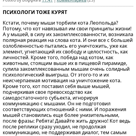
ПСИХОЛОГИ ТОЖЕ КУРЯТ
Кстати, почему мыши торбили кота Леопольда?
Потому, что кот навязывал им свои принципы жизни!
А у мышей, в силу их закомплексованности, возникала
полярная реакция на слова кота. И они все с большей
озлобленностью пытались его уничтожить, уже как
элемент, угнетающий их свободу и целостность, как
личностей. Кроме того, победа над котом, как
животным, стоящим выше их в пищевой пирамиде,
сулила закомплексованным мышам очень солидный
психологический выигрыш. От этого-то и их
неисчерпаемая мотивация на уничтожение кота.
Кроме того, кот поставил себя выше мышей,
подчеркивая свое превосходство как
самодостаточного субьекта, игнорируя
коммуникацию с мышами. Он не подготовил
соответствующих отношений с ними. И поражения
мышей становились еще более унизительными,
после фразы: Ребята! Давайте жить дружно! Кот ведь
после реплики сразу уходил, не продолжая
коммуникацию, не поддерживая диалог, тем самым