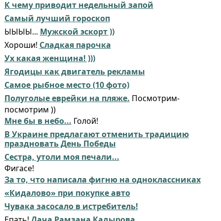
К чему приводит недельный запой
Самый лучший гороскоп
ЫЫЫЫ...
Мужской эскорт ))
Хороши!
Сладкая парочка
Ух какая женщина! )))
Ягодицы как двигатель рекламы
Самое рыбное место (10 фото)
Полуголые еврейки на пляже.
Посмотрим-
посмотрим ))
Мне бы в небо...
Голой!
В Украине предлагают отменить традицию
праздновать День Победы
Сестра, утоли моя печали...
Фигасе!
За то, что написала фигню на одноклассниках
«Кидалово» при покупке авто
Чувака засосало в истребитель!
Епать!
Дача Рамзана Кадырова