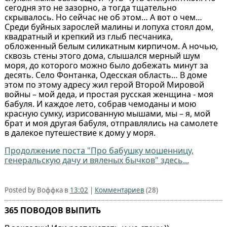
сегодня это не зазорно, а тогда тщательно
скрывалось. Но сейчас не об этом… А вот о чем…
Среди буйных зарослей малины и лопуха стоял дом,
квадратный и крепкий из глыб песчаника,
обложенный белым силикатным кирпичом. А ночью,
сквозь стены этого дома, слышался мерный шум
моря, до которого можно было добежать минут за
десять. Село Фонтанка, Одесская область… В доме
этом по этому адресу жил герой Второй Мировой
войны – мой деда, и простая русская женщина - моя
бабуля. И каждое лето, собрав чемоданы и мою
красную сумку, изрисованную мышами, мы – я, мой
брат и моя другая бабуля, отправлялись на самолете
в далекое путешествие к дому у моря.
Продолжение поста "Про бабушку мошенницу,
генеральскую дачу и вяленых бычков" здесь...
Posted by Воффка в
13:02
|
Комментариев
(28)
365 ПОВОДОВ ВЫПИТЬ