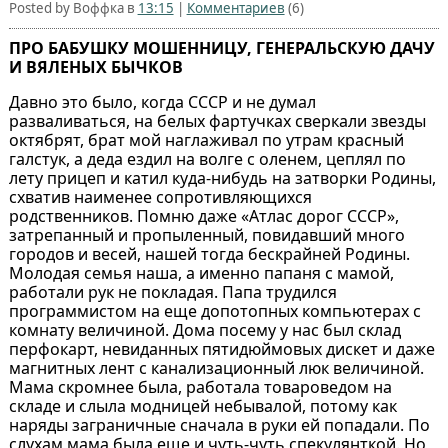
Posted by Воффка в
13:15
|
Комментариев
(6)
ПРО БАБУШКУ МОШЕННИЦУ, ГЕНЕРАЛЬСКУЮ ДАЧУ
И ВЯЛЕНЫХ БЫЧКОВ
Давно это было, когда СССР и не думал
разваливаться, на белых фартучках сверкали звезды
октябрят, брат мой наглаживал по утрам красный
галстук, а деда ездил на волге с оленем, цеплял по
лету прицеп и катил куда-нибудь на затворки Родины,
схватив наименее сопротивляющихся
родственников. Помню даже «Атлас дорог СССР»,
затрепанный и пропыленный, повидавший много
городов и весей, нашей тогда бескрайней Родины.
Молодая семья наша, а именно папаня с мамой,
работали рук не покладая. Папа трудился
программистом на еще допотопных компьютерах с
комнату величиной. Дома посему у нас был склад
перфокарт, невиданных пятидюймовых дискет и даже
магнитных лент с канализационный люк величиной.
Мама скромнее была, работала товароведом на
складе и слыла модницей небывалой, потому как
наряды заграничные сначала в руки ей попадали. По
слухам мама была еще и чуть-чуть спекулянткой. Но