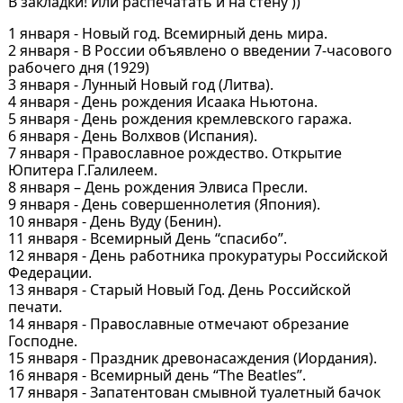
В закладки! Или распечатать и на стену ))
1 января - Новый год. Всемирный день мира.
2 января - В России объявлено о введении 7-часового
рабочего дня (1929)
3 января - Лунный Новый год (Литва).
4 января - День рождения Исаака Ньютона.
5 января - День рождения кремлевского гаража.
6 января - День Волхвов (Испания).
7 января - Православное рождество. Открытие
Юпитера Г.Галилеем.
8 января – День рождения Элвиса Пресли.
9 января - День совершеннолетия (Япония).
10 января - День Вуду (Бенин).
11 января - Всемирный День “спасибо”.
12 января - День работника прокуратуры Российской
Федерации.
13 января - Старый Новый Год. День Российской
печати.
14 января - Православные отмечают обрезание
Господне.
15 января - Праздник древонасаждения (Иордания).
16 января - Всемирный день “The Beatles”.
17 января - Запатентован смывной туалетный бачок