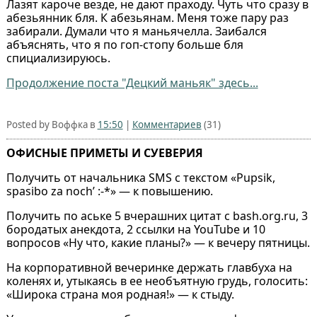
Лазят кароче везде, не дают праходу. Чуть что сразу в
абезьянник бля. К абезьянам. Меня тоже пару раз
забирали. Думали что я маньячелла. Заибался
абъяснять, что я по гоп-стопу больше бля
спициализируюсь.
Продолжение поста "Децкий маньяк" здесь...
Posted by Воффка в
15:50
|
Комментариев
(31)
ОФИСНЫЕ ПРИМЕТЫ И СУЕВЕРИЯ
Получить от начальника SMS с текстом «Pupsik,
spasibo za noch’ :-*» — к повышению.
Получить по аське 5 вчерашних цитат с bash.org.ru, 3
бородатых анекдота, 2 ссылки на YouTube и 10
вопросов «Ну что, какие планы?» — к вечеру пятницы.
На корпоративной вечеринке держать главбуха на
коленях и, утыкаясь в ее необъятную грудь, голосить:
«Широка страна моя родная!» — к стыду.