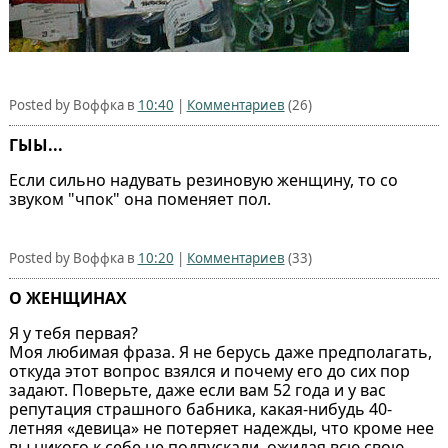
Posted by Воффка в
10:40
|
Комментариев
(26)
ГЫЫ...
Если сильно надувать резиновую женщину, то со
звуком "чпок" она поменяет пол.
Posted by Воффка в
10:20
|
Комментариев
(33)
О ЖЕНЩИНАХ
Я у тебя первая?
Моя любимая фраза. Я не берусь даже предполагать,
откуда этот вопрос взялся и почему его до сих пор
задают. Поверьте, даже если вам 52 года и у вас
репутация страшного бабника, какая-нибудь 40-
летняя «девица» не потеряет надежды, что кроме нее
вы никого к себе не подпускали, ожидая всю свою