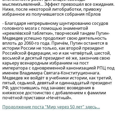
мыслеизъявлений... Эффект превзошёл все ожидания.
Ниже, после некоторой литобработки, привожу
избранное из получившегося собрания пЁрлов
- Благодаря непрерывному шунтированию сосудов
головного мозга с помощью знаменитой
«кремлёвской таблетки», творческий тандем Путин-
Медведев успешно продолжит свою деятельность
вплоть до 2060-го года. Причём, Путин останется в
истории России не только, как второй президент
Российской федерации, но и как четвёртый, шестой,
восьмой и десятый президент её же, закончив свою
карьеру всенародным избранием на пост
императора с одновременной канонизацией РПЦ под
именем Владимира Святага-Конституционнага.
Медведев же войдёт в учебники истории, как третий,
пятый, седьмой, девятый и одиннадцатый президент
РФ, удостоившись под занавес возведения в
княжеское достоинство с добавлением к фамилии
почётной приставки «Нечётный».
Продолжение поста "Мир через 50 лет" здесь...