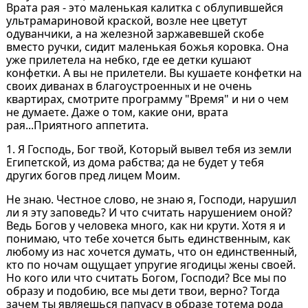
Врата рая - это маленькая калитка с облупившейся
ультрамариновой краской, возле нее цветут
одуванчики, а на железной заржавевшей скобе
вместо ручки, сидит маленькая божья коровка. Она
уже прилетела на небко, где ее детки кушают
конфетки. А вы не прилетели. Вы кушаете конфетки на
своих диванах в благоустроенных и не очень
квартирах, смотрите программу "Время" и ни о чем
не думаете. Даже о том, какие они, врата
рая...Приятного аппетита.
1. Я Господь, Бог твой, Который вывел тебя из земли
Египетской, из дома рабства; да не будет у тебя
других богов пред лицем Моим.
Не знаю. Честное слово, не знаю я, Господи, нарушил
ли я эту заповедь? И что считать нарушением оной?
Ведь Богов у человека много, как ни крути. Хотя я и
понимаю, что тебе хочется быть единственным, как
любому из нас хочется думать, что он единственный,
кто по ночам ощущает упругие ягодицы жены своей.
Но кого или что считать Богом, Господи? Все мы по
образу и подобию, все мы дети твои, верно? Тогда
зачем ты являешься папуасу в образе тотема рода