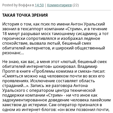
Posted by Воффка в
14:50
|
Комментариев
(22)
ТАКАЯ ТОЧКА ЗРЕНИЯ
История о том, как псих по имени Антон Уральский
звонил в техсаппорт компании «Стрим», и в течениe
18 минут разрывал моск тамошнему сисадмину, а тот
героически сопротивлялся и изображал ледяное
спокойствие, вызвала лютый, бешеный смех
обитателей интернетов, и широкий общественный
резонанс...
Не знаю, как вас, а меня этот «лютый, бешеный смех
обитателей интернетов» шокировал. Владимир
Пропп в книге «Проблемы комизма и смеха» писал:
«Смеяться можно над человеком почти во всех его
проявлениях. Исключение составляет область
страданий...». Запись же разговора Антона
Уральского с оператором центра технической
поддержки компании «Стрим» - ни что иное как
задокументированное доведение человека лакейским
хамством до истерики. Сам оператор признался в
одном из интернет-блогов: «он всем позвонил почти,