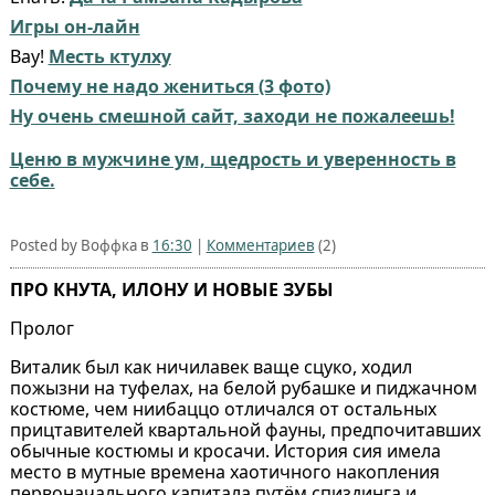
Игры он-лайн
Вау!
Месть ктулху
Почему не надо жениться (3 фото)
Ну очень смешной сайт, заходи не пожалеешь!
Ценю в мужчине ум, щедрость и уверенность в
себе.
Posted by Воффка в
16:30
|
Комментариев
(2)
ПРО КНУТА, ИЛОНУ И НОВЫЕ ЗУБЫ
Пролог
Виталик был как ничилавек ваще сцуко, ходил
пожызни на туфелах, на белой рубашке и пиджачном
костюме, чем ниибаццо отличался от остальных
прицтавителей квартальной фауны, предпочитавших
обычные костюмы и кросачи. История сия имела
место в мутные времена хаотичного накопления
первоначального капитала путём спиздинга и