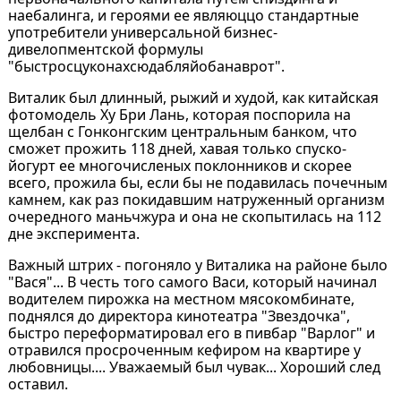
наебалинга, и героями ее являюццо стандартные
употребители универсальной бизнес-
дивелопментской формулы
"быстросцуконахсюдабляйобанаврот".
Виталик был длинный, рыжий и худой, как китайская
фотомодель Ху Бри Лань, которая поспорила на
щелбан с Гонконгским центральным банком, что
сможет прожить 118 дней, хавая только спуско-
йогурт ее многочисленых поклонников и скорее
всего, прожила бы, если бы не подавилась почечным
камнем, как раз покидавшим натруженный организм
очередного маньчжура и она не скопытилась на 112
дне эксперимента.
Важный штрих - погоняло у Виталика на районе было
"Вася"... В честь того самого Васи, который начинал
водителем пирожка на местном мясокомбинате,
поднялся до директора кинотеатра "Звездочка",
быстро переформатировал его в пивбар "Варлог" и
отравился просроченным кефиром на квартире у
любовницы.... Уважаемый был чувак... Хороший след
оставил.