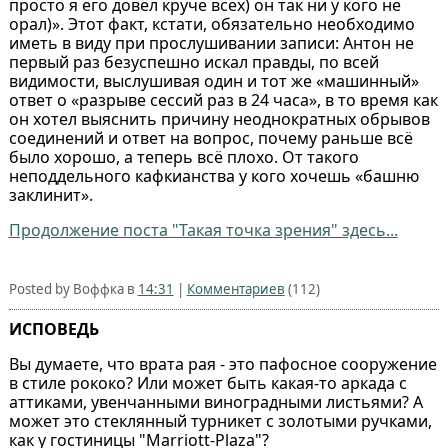
просто я его довёл круче всех) он так ни у кого не
орал)». Этот факт, кстати, обязательно необходимо
иметь в виду при прослушивании записи: Антон не
первый раз безуспешно искал правды, по всей
видимости, выслушивая один и тот же «машинный»
ответ о «разрыве сессий раз в 24 часа», в то время как
он хотел выяснить причину неоднократных обрывов
соединений и ответ на вопрос, почему раньше всё
было хорошо, а теперь всё плохо. От такого
неподдельного кафкианства у кого хочешь «башню
заклинит».
Продолжение поста "Такая точка зрения" здесь...
Posted by Воффка в
14:31
|
Комментариев
(112)
ИСПОВЕДЬ
Вы думаете, что врата рая - это пафосное сооружение
в стиле рококо? Или может быть какая-то аркада с
аттиками, увенчанными виноградными листьями? А
может это стеклянный турникет с золотыми ручками,
как у гостиницы "Marriott-Plaza"?