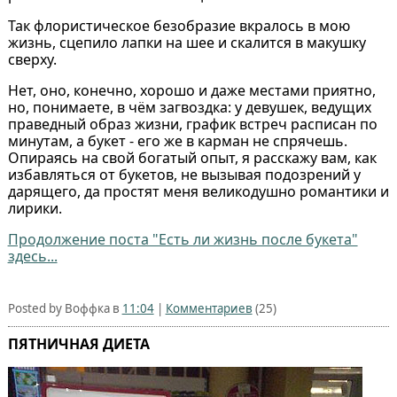
Так флористическое безобразие вкралось в мою
жизнь, сцепило лапки на шее и скалится в макушку
сверху.
Нет, оно, конечно, хорошо и даже местами приятно,
но, понимаете, в чём загвоздка: у девушек, ведущих
праведный образ жизни, график встреч расписан по
минутам, а букет - его же в карман не спрячешь.
Опираясь на свой богатый опыт, я расскажу вам, как
избавляться от букетов, не вызывая подозрений у
дарящего, да простят меня великодушно романтики и
лирики.
Продолжение поста "Есть ли жизнь после букета"
здесь...
Posted by Воффка в
11:04
|
Комментариев
(25)
ПЯТНИЧНАЯ ДИЕТА