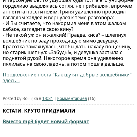
горделиво выделялась сопля, не прибавляя, впрочем,
аппетита посетителям. Гриня удивленно проводил
взглядом халдея и вернулся к теме разговора:
- И Вы считаете, что накормив меня в этом жалком
кабаке, загладите свою вину?
- Не такой уж он и жалкий! Правда, киса? – шлепнул
волшебник по заду проходящую мимо девушку.
Красотка замахнулась, чтобы дать нахалу пощечину,
но старик шепнул: «Забудь!», и девушка застыла с
поднятой рукой. Некоторое время она удивленно
пялилась на свою ладонь, а потом пошла дальше.
Продолжение поста "Как шутят добрые волшебники"
здесь...
Posted by Воффка в
13:31
|
Комментариев
(16)
КСТАТИ, КРУТО ПРИДУМАЛИ
Вместо mp3 будет новый формат