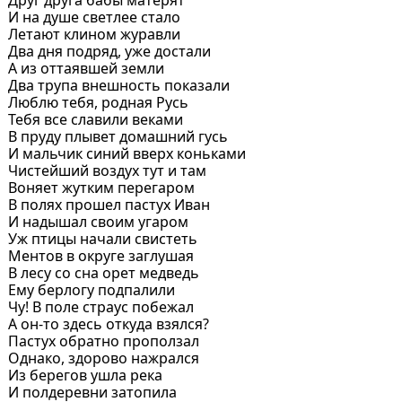
И на душе светлее стало
Летают клином журавли
Два дня подряд, уже достали
А из оттаявшей земли
Два трупа внешность показали
Люблю тебя, родная Русь
Тебя все славили веками
В пруду плывет домашний гусь
И мальчик синий вверх коньками
Чистейший воздух тут и там
Воняет жутким перегаром
В полях прошел пастух Иван
И надышал своим угаром
Уж птицы начали свистеть
Ментов в округе заглушая
В лесу со сна орет медведь
Ему берлогу подпалили
Чу! В поле страус побежал
А он-то здесь откуда взялся?
Пастух обратно проползал
Однако, здорово нажрался
Из берегов ушла река
И полдеревни затопила