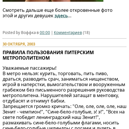
Смотреть дальше еще более откровенные фото
этой и других девушек
здесь
...
Posted by Воффка в
00:00
|
Комментариев
(18)
30 ОКТЯБРЯ, 2003
ПРАВИЛА ПОЛЬЗОВАНИЯ ПИТЕРСКИМ
МЕТРОПОЛИТЕНОМ
Уважаемые пассажиры!
В метро нельзя: курить, торговать, пить пиво,
драться, разводить срач, заниматься нищенством,
игрой в наперстки, вымогательством и вооруженным
грабежом без письменного разрешения руководства
метрополитена. Нарушителей затащат в ментовку,
отдубасят и отнимут бабки.
Запрещается громко кричать: "Оле, оле, оле, оле, наш
Зенит - чемпион!", "Сине-бело-голубые, э! э!", "Всех на
свете победит ленинградский наш Зенит!",
размахивать сине-бело-голубыми флагами, носить
сине-бело-голубые цилиндры с рогами и дудеть в