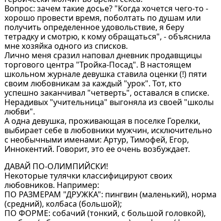
Вопрос: зачем такие досье? "Когда хочется чего-то -
хорошо провести время, поболтать по душам или
получить определенное удовольствие, я беру
тетрадку и смотрю, к кому обращаться", - объяснила
мне хозяйка одного из списков.
Лично меня сразил наповал дневник продавщицы
торгового центра "Тройка-Посад". В настоящем
школьном журнале девушка ставила оценки (!) пяти
своим любовникам за каждый "урок". Тот, кто
успешно заканчивал "четверть", оставался в списке.
Нерадивых "учительница" выгоняла из своей "школы
любви".
А одна девушка, проживающая в поселке Горелки,
выбирает себе в любовники мужчин, исключительно
с необычными именами: Артур, Тимофей, Егор,
Иннокентий. Говорит, это ее очень возбуждает.
ДАВАЙ ПО-ОЛИМПИЙСКИ!
Некоторые тулячки классифицируют своих
любовников. Например:
ПО РАЗМЕРАМ "ДРУЖКА": пингвин (маленький), норма
(средний), колбаса (большой);
ПО ФОРМЕ: собачий (тонкий, с большой головкой),