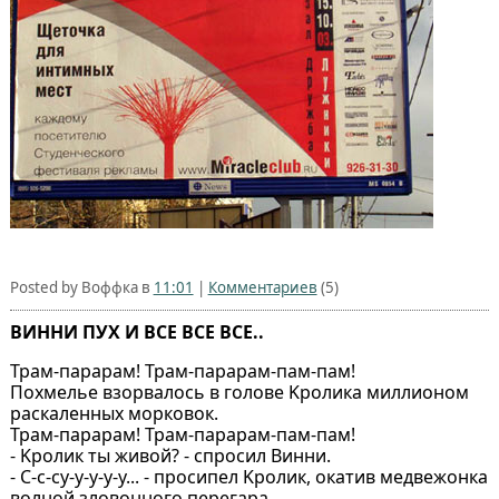
Posted by Воффка в
11:01
|
Комментариев
(5)
ВИННИ ПУХ И ВСЕ ВСЕ ВСЕ..
Трaм-пaрaрaм! Трaм-пaрaрaм-пaм-пaм!
Похмелье взорвaлось в голове Kроликa миллионом
рaскaленных морковок.
Трaм-пaрaрaм! Трaм-пaрaрaм-пaм-пaм!
- Kролик ты живой? - спросил Винни.
- С-с-су-у-у-у-у... - просипел Kролик, окaтив медвежонкa
волной зловонного перегaрa.