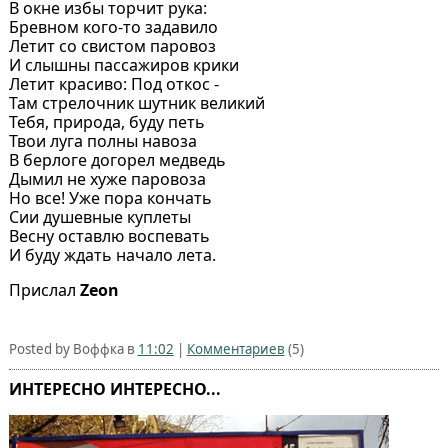
В окне избы торчит рука:
Бревном кого-то задавило
Летит со свистом паровоз
И слышны пассажиров крики
Летит красиво: Под откос -
Там стрелочник шутник великий
Тебя, природа, буду петь
Твои луга полны навоза
В берлоге догорел медведь
Дымил не хуже паровоза
Но все! Уже пора кончать
Сии душевные куплеты
Весну оставлю воспевать
И буду ждать начало лета.
Прислал
Zeon
Posted by Воффка в
11:02
|
Комментариев
(5)
ИНТЕРЕСНО ИНТЕРЕСНО...