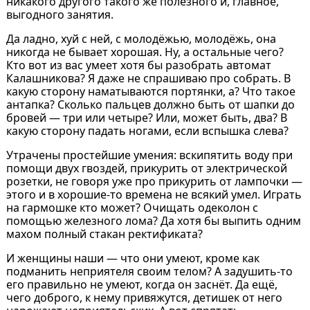
никакого другого такого же полезного и, главное,
выгодного занятия.
Да ладно, хуй с ней, с молодёжью, молодёжь, она
никогда не бывает хорошая. Ну, а остальные чего?
Кто вот из вас умеет хотя бы разобрать автомат
Калашникова? Я даже не спрашиваю про собрать. В
какую сторону наматываются портянки, а? Что такое
антапка? Сколько пальцев должно быть от шапки до
бровей — три или четыре? Или, может быть, два? В
какую сторону падать ногами, если вспышка слева?
Утрачены простейшие умения: вскипятить воду при
помощи двух гвоздей, прикурить от электрической
розетки, не говоря уже про прикурить от лампочки —
этого и в хорошие-то времена не всякий умел. Играть
на гармошке кто может? Очищать одеколон с
помощью железного лома? Да хотя бы выпить одним
махом полный стакан ректификата?
И женщины наши — что они умеют, кроме как
подманить неприятеля своим телом? А задушить-то
его правильно не умеют, когда он заснёт. Да ещё,
чего доброго, к нему привяжутся, детишек от него