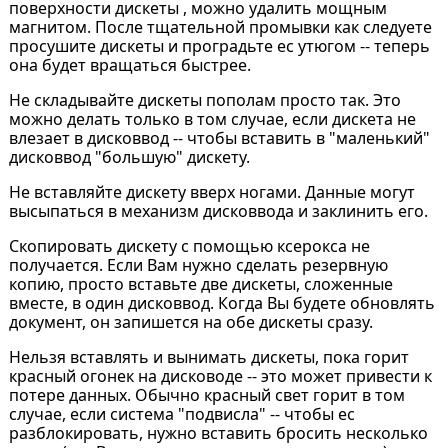
поверхности дискеты , можно удалить мощным
магнитом. После тщательной промывки как следуете
просушите дискеты и проградьте ес утюгом -- теперь
она будет вращаться быстрее.
Не складывайте дискеты пополам просто так. Это
можно делать только в том случае, если дискета не
влезает в дисковвод -- чтобы вставить в "маленький"
дисковвод "большую" дискету.
Не вставляйте дискету вверх ногами. Данные могут
высыпаться в механизм дисковвода и заклинить его.
Скопировать дискету с помощью ксерокса не
получается. Если Вам нужно сделать резервную
копию, просто вставьте две дискеты, сложенные
вместе, в один дисковвод. Когда Вы будете обновлять
документ, он запишется на обе дискеты сразу.
Нельзя вставлять и вынимать дискеты, пока горит
красный огонек на дисководе -- это может привести к
потере данных. Обычно красный свет горит в том
случае, если система "подвисла" -- чтобы ес
разблокировать, нужно вставить бросить несколько