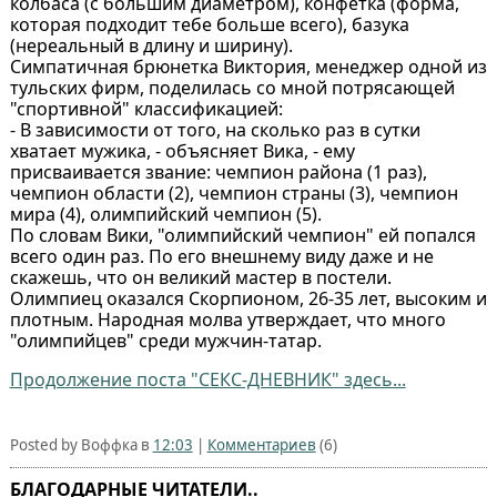
колбаса (с большим диаметром), конфетка (форма,
которая подходит тебе больше всего), базука
(нереальный в длину и ширину).
Симпатичная брюнетка Виктория, менеджер одной из
тульских фирм, поделилась со мной потрясающей
"спортивной" классификацией:
- В зависимости от того, на сколько раз в сутки
хватает мужика, - объясняет Вика, - ему
присваивается звание: чемпион района (1 раз),
чемпион области (2), чемпион страны (3), чемпион
мира (4), олимпийский чемпион (5).
По словам Вики, "олимпийский чемпион" ей попался
всего один раз. По его внешнему виду даже и не
скажешь, что он великий мастер в постели.
Олимпиец оказался Скорпионом, 26-35 лет, высоким и
плотным. Народная молва утверждает, что много
"олимпийцев" среди мужчин-татар.
Продолжение поста "СЕКС-ДНЕВНИК" здесь...
Posted by Воффка в
12:03
|
Комментариев
(6)
БЛАГОДАРНЫЕ ЧИТАТЕЛИ..