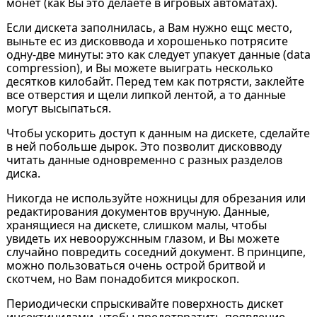
монет (как Вы это делаете в игровых автоматах).
Если дискета заполнилась, а Вам нужно ещс место,
выньте ес из дисковвода и хорошенько потрясите
одну-две минуты: это как следует упакует данные (data
compression), и Вы можете выиграть несколько
десятков килобайт. Перед тем как потрясти, заклейте
все отверстия и щели липкой лентой, а то данные
могут высыпаться.
Чтобы ускорить доступ к данным на дискете, сделайте
в ней побольше дырок. Это позволит дисковводу
читать данные одновременно с разных разделов
диска.
Никогда не используйте ножницы для обрезания или
редактирования документов вручную. Данные,
хранящиеся на дискете, слишком малы, чтобы
увидеть их невооружснным глазом, и Вы можете
случайно повредить соседний документ. В принципе,
можно пользоваться очень острой бритвой и
скотчем, но Вам понадобится микроскоп.
Периодически спрыскивайте поверхность дискет
инсектицидами, чтобы предотвратить появление