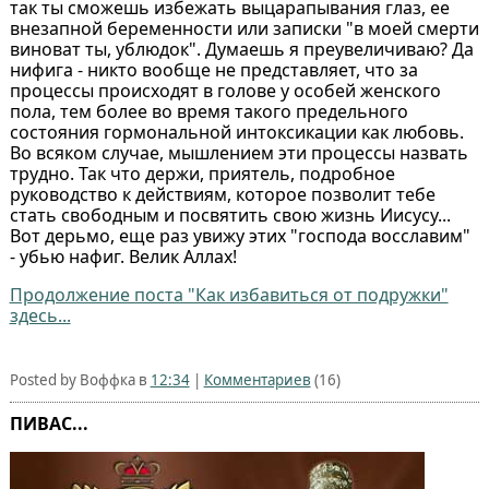
так ты сможешь избежать выцарапывания глаз, ее
внезапной беременности или записки "в моей смерти
виноват ты, ублюдок". Думаешь я преувеличиваю? Да
нифига - никто вообще не представляет, что за
процессы происходят в голове у особей женского
пола, тем более во время такого предельного
состояния гормональной интоксикации как любовь.
Во всяком случае, мышлением эти процессы назвать
трудно. Так что держи, приятель, подробное
руководство к действиям, которое позволит тебе
стать свободным и посвятить свою жизнь Иисусу...
Вот дерьмо, еще раз увижу этих "господа восславим"
- убью нафиг. Велик Аллах!
Продолжение поста "Как избавиться от подружки"
здесь...
Posted by Воффка в
12:34
|
Комментариев
(16)
ПИВАС...