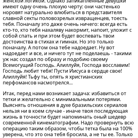
женской логикой. Однако запикапленные девушки
имеют одну очень плохую черту: они частенько
норовят натурально влюбиться в представителя
славной секты половозрелых извращенцев, тоесть
тебя. Поначалу это даже очень ничего: всегда есть
кто-то, кто тебя нахаляву накормит, напоит, уложит с
собой спать и при этом будет воспевать твои
достоинства в стихах и гимнах. Но это только
поначалу. А потом она тебе надоедает. Ну вот
надоедает и все, и ничего тут не поделаешь - такими
уж нас создал по образу и подобию своему
Всемогущий Господь. Алиллуйя, Господа восславим!
Господь любит тебя! Пусти Иисуса в сердце свое!
Алиллуйя! Тьфу ты, опять я христианских
перфомансов насмотрелся...
Итак, перед нами возникает задача: избавиться от
тетки и желательно с минимальными потерями.
Выяснять отношения в духе бразильских сериалов
нельзя ни в коем случае - иначе твоя последующая
жизнь в точности будет напоминать оный шедевр
современной кинематографии. Надо провернуть всю
операцию таким образом, чтобы тетка была на 100%
уверена, что это она тебя бросила, а не ты ее. Только