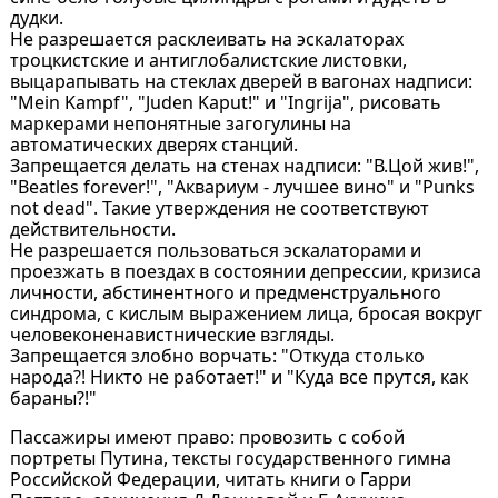
дудки.
Не разрешается расклеивать на эскалаторах
троцкистские и антиглобалистские листовки,
выцарапывать на стеклах дверей в вагонах надписи:
"Mein Kampf", "Juden Kaput!" и "Ingrija", рисовать
маркерами непонятные загогулины на
автоматических дверях станций.
Запрещается делать на стенах надписи: "В.Цой жив!",
"Beatles forever!", "Аквариум - лучшее вино" и "Punks
not dead". Такие утверждения не соответствуют
действительности.
Не разрешается пользоваться эскалаторами и
проезжать в поездах в состоянии депрессии, кризиса
личности, абстинентного и предменструального
синдрома, с кислым выражением лица, бросая вокруг
человеконенавистнические взгляды.
Запрещается злобно ворчать: "Откуда столько
народа?! Никто не работает!" и "Куда все прутся, как
бараны?!"
Пассажиры имеют право: провозить с собой
портреты Путина, тексты государственного гимна
Российской Федерации, читать книги о Гарри