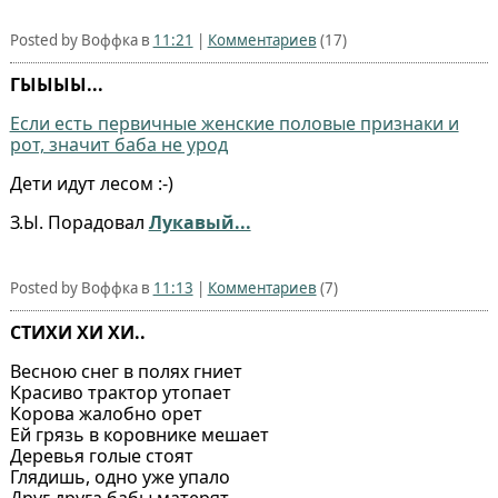
Posted by Воффка в
11:21
|
Комментариев
(17)
ГЫЫЫЫ...
Если есть первичные женские половые признаки и
рот, значит баба не урод
Дети идут лесом :-)
З.Ы. Порадовал
Лукавый...
Posted by Воффка в
11:13
|
Комментариев
(7)
СТИХИ ХИ ХИ..
Весною снег в полях гниет
Красиво трактор утопает
Корова жалобно орет
Ей грязь в коровнике мешает
Деревья голые стоят
Глядишь, одно уже упало
Друг друга бабы матерят