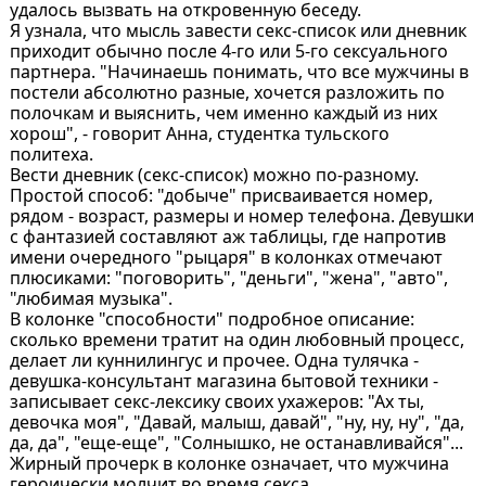
удалось вызвать на откровенную беседу.
Я узнала, что мысль завести секс-список или дневник
приходит обычно после 4-го или 5-го сексуального
партнера. "Начинаешь понимать, что все мужчины в
постели абсолютно разные, хочется разложить по
полочкам и выяснить, чем именно каждый из них
хорош", - говорит Анна, студентка тульского
политеха.
Вести дневник (секс-список) можно по-разному.
Простой способ: "добыче" присваивается номер,
рядом - возраст, размеры и номер телефона. Девушки
с фантазией составляют аж таблицы, где напротив
имени очередного "рыцаря" в колонках отмечают
плюсиками: "поговорить", "деньги", "жена", "авто",
"любимая музыка".
В колонке "способности" подробное описание:
сколько времени тратит на один любовный процесс,
делает ли куннилингус и прочее. Одна тулячка -
девушка-консультант магазина бытовой техники -
записывает секс-лексику своих ухажеров: "Ах ты,
девочка моя", "Давай, малыш, давай", "ну, ну, ну", "да,
да, да", "еще-еще", "Солнышко, не останавливайся"...
Жирный прочерк в колонке означает, что мужчина
героически молчит во время секса.