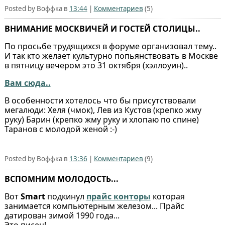
Posted by Воффка в
13:44
|
Комментариев
(5)
ВНИМАНИЕ МОСКВИЧЕЙ И ГОСТЕЙ СТОЛИЦЫ..
По просьбе трудящихся в форуме организовал тему..
И так кто желает культурно попьянствовать в Москве
в пятницу вечером это 31 октября (хэллоуин)..
Вам сюда..
В особенности хотелось что бы присутствовали
мегалюди: Хеля (чмок), Лев из Кустов (крепко жму
руку) Барин (крепко жму руку и хлопаю по спине)
Таранов с молодой женой :-)
Posted by Воффка в
13:36
|
Комментариев
(9)
ВСПОМНИМ МОЛОДОСТЬ...
Вот
Smart
подкинул
прайс конторы
которая
занимается компьютерным железом... Прайс
датирован зимой 1990 года...
Это писец!