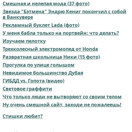
Смешная и нелепая мода (37 фото)
Звезда "Бэтмена" Эндрю Кениг покончил с собой
в Ванкувере
Рекламный буклет Lada (фото)
У меня бабла только на портвейн: что делать?
Изучаем пелотку
Трехколесный электромопед от Honda
Развратная школьница Ники (15 фото)
Прогулка по улице голышом
Невидимое большинство Дубая
ГИБДД vs. Гопота (видео)
Световое граффити
Что только люди не вытворяют со своим телом
Ну очень смешной сайт, заходи не пожалеешь!
Стишки любит?