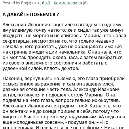
Posted by Воффка в
16:40
|
Комментариев
(8)
А ДАВАЙТЕ ПОЕБЕМСЯ ?
Александр Иванович зацепился взглядом за одному
ему видимую точку на потолке и сидел так уже минут
двадцать, не моргая и не двигаясь. Марина, его новая
секретарша, несмотря на то, что только недавно
начала у него работать, уже не обращала внимания
на странные медитации начальника. Она знала, что
он мог так просидеть около часа, а затем выбраться
из своего внеземного состояния и работать с
удвоенной силой, вплоть до утра.
Наконец, вернувшись на Землю, его глаза приобрели
осмысленное выражение, и сам он зашевелился,
разминая отекшие части тела. Александр Иванович
встал, потянулся и подошел к столу Марины. Она
подняла на него глаза, вопросительно их округлив.
Александр Иванович сел рядом с ней. Казалось, что
он все-таки не до конца пришел в себя, потому что
лицо его было по-прежнему задумчивым. «А ведь она
еще молоденькая совсем», - подумал он. – «Но
хорошенькая. И одевается все не по форме. Никак не