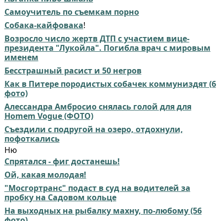
Самоучитель по съемкам порно
Собака-кайфовака
!
Возросло число жертв ДТП с участием вице-
президента "Лукойла". Погибла врач с мировым
именем
Бесстрашный расист и 50 негров
Как в Питере породистых собачек коммуниздят (6
фото)
Алессандра Амбросио снялась голой для для
Homem Vogue (ФОТО)
Съездили с подругой на озеро, отдохнули,
пофоткались
Ню
Спрятался - фиг достанешь!
Ой, какая молодая!
"Мосгортранс" подаст в суд на водителей за
пробку на Садовом кольце
На выходных на рыбалку махну, по-любому (56
фото)