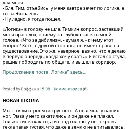
для меня.
- Бля, Тим, отъебись, у меня завтра зачет по логике, а
ты заебываешь.
- Ну ладно, я тогда пошел...
«Логика» в голову не шла. Тимкин вопрос, заставший
меня врасплох, почему-то глубоко засел в моей
голове. «Что за дибилизм, - думал я, - к чему этот
вопрос? Хотя, с другой стороны, он имеет право на
существование. Это же, наверное, важно, что я делаю
в первую очередь, когда хочу срать.» Я встал со стула,
решив побродить по общаге, и вышел в коридор.
Продолжение поста "Логика" здесь...
Posted by Воффка в
15:08
|
Комментариев
(6)
НОВАЯ ШКОЛА
Мы стояли втроём вокруг него. А он лежал у наших
ног. Глаза у него закатились и он даже не плакал.
Только сипел как-то, а из-под головы у него кровь
текла такая густая, что даже в землю не впитывалась.