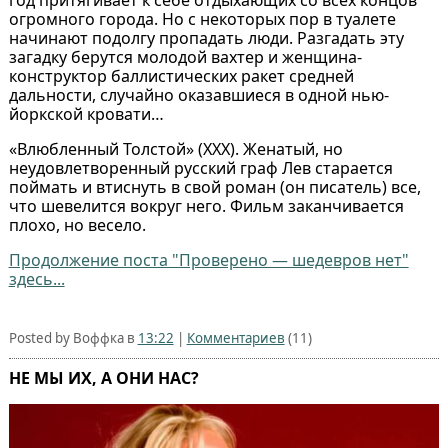
год притягивает к себе отдыхающих со всех концов
огромного города. Но с некоторых пор в туалете
начинают подолгу пропадать люди. Разгадать эту
загадку берутся молодой вахтер и женщина-
конструктор баллистических ракет средней
дальности, случайно оказавшиеся в одной нью-
йоркской кровати…
«Влюбленный Толстой» (ХХХ). Женатый, но
неудовлетворенный русский граф Лев старается
поймать и втиснуть в свой роман (он писатель) все,
что шевелится вокруг него. Фильм заканчивается
плохо, но весело.
Продолжение поста "Проверено — шедевров нет"
здесь...
Posted by Воффка в
13:22
|
Комментариев
(11)
НЕ МЫ ИХ, А ОНИ НАС?