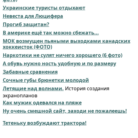
Украинские туристы отдыхают
Невеста для Люцифера
Прогиб защитан?
В америке ещё так можно сбежать...
МОК возмущен пьяными выходками канадских
хоккеисток (ФОТО)
Наркотики не сулят ничего хорошего (6 фото)
А обувь нужно ность удобную и по размеру
Забавные сравнения
Сочные губы брюнетки молодой
Летящие над волнами.
История создания
экранопланов
Как мужик одевался на пляже
Ну очень смешной сайт, заходи не пожалеешь!
Тетеньку возбуждают трактора!