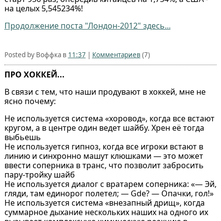
на целых 5,545234%!
Продолжение поста "Лондон-2012" здесь...
Posted by Воффка в
11:37
|
Комментариев
(7)
ПРО ХОККЕЙ...
В связи с тем, что наши продувают в хоккей, мне не
ясно почему:
Не используется система «хоровод», когда все встают
кругом, а в центре один ведет шайбу. Хрен её тогда
выбьешь
Не используется гипноз, когда все игроки встают в
линию и синхронно машут клюшками — это может
ввести соперника в транс, что позволит забросить
пару-тройку шайб
Не используется диалог с вратарем соперника: «— Эй,
гляди, там единорог полетел; — Gde? — Опачки, гол!»
Не используется система «внезапный дрищ», когда
суммарное дыхание нескольких наших на одного их