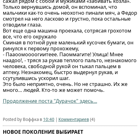
сажал рядом с собой и мужиками «забивать козла».
Только вернувшись домой, он вспоминал, что
мальчики как-то очень неохотно пинали мяч, а Федор
смотрел на него ласково и грустно, пока остальные
отводили глаза.
Вот еще одна машина проехала, сотрясая грохотом
все, что его окружало
Сминая в потной руке маленький кусочек бумаги, он
ринулся к первому прохожему,
- Пааоомоооогиитеее. Паоммагите! Улица! Мнее
наадоо!, - тряся за рукав теплого пальто, незнакомого
человека, свободной рукой он тыкал пальцем в
аптеку. Незнакомец, быстро выдернул рукав, и
ссутулившись ускорил шаг.
Это было неприятно, очень. Но не страшно. Их же
много… людей. Кто-то же может помочь.
Продолжение поста "Дурачок" здесь...
Posted by Воффка в
10:40
|
Комментариев
(4)
НОВОЕ ПОКОЛЕНИЕ ВЫБИРАЕТ