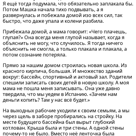
Я ещё тогда подумала, что обязательно заплакала бы.
Потом Машка начала тихо подвывать, а я
развернулась и побежала домой изо всех сил, так
быстро, что даже упала и колени разбила.
Прибежала домой, а мама говорит: «Чего плачешь,
глупая?» Она всегда меня глупой называет, когда я
объяснить не могу, что случилось. Я тогда ничего
объяснить не смогла, а только плакала и плакала, а
потом сознание потеряла.
Прямо за нашим домом строилась новая школа. Из
красного кирпича, большая. И множество зданий
вокруг: бассейн, спортивный и актовый зал. Родители
спешили записать своих детей в новую школу. А моя
мама не пошла меня записывать. Она уже давно
твердила, что мы уедем в Испанию. «Зачем нам
деньги копить? Там у нас всё будет.»
На выходных рабочие уходили к своим семьям, а мы
через щель в заборе пробирались на стройку. На
месте будущего бассейна был вырыт глубокий
котлован. Крыша была и три стены. А одной стены
почему-то не было. Вместо неё ленточка была