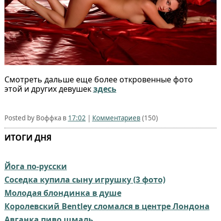
Смотреть дальше еще более откровенные фото
этой и других девушек
здесь
Posted by Воффка в
17:02
|
Комментариев
(150)
ИТОГИ ДНЯ
Йога по-русски
Соседка купила сыну игрушку (3 фото)
Молодая блондинка в душе
Королевский Bentley сломался в центре Лондона
Авганка пиво шмаль