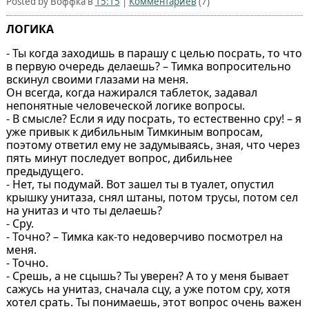
Posted by Воффка в
15:15
|
Комментариев
(7)
ЛОГИКА
- Ты когда заходишь в парашу с целью посрать, то что
в первую очередь делаешь? – Тимка вопросительно
вскинул своими глазами на меня.
Он всегда, когда нажирался таблеток, задавал
непонятные человеческой логике вопросы.
- В смысле? Если я иду посрать, то естественно сру! – я
уже привык к дибильным Тимкиным вопросам,
поэтому ответил ему не задумываясь, зная, что через
пять минут последует вопрос, дибильнее
предыдущего.
- Нет, ты подумай. Вот зашел ты в туалет, опустил
крышку унитаза, снял штаны, потом трусы, потом сел
на унитаз и что ты делаешь?
- Сру.
- Точно? – Тимка как-то недоверчиво посмотрел на
меня.
- Точно.
- Срешь, а не сцышь? Ты уверен? А то у меня бывает
сажусь на унитаз, сначала сцу, а уже потом сру, хотя
хотел срать. Ты понимаешь, этот вопрос очень важен