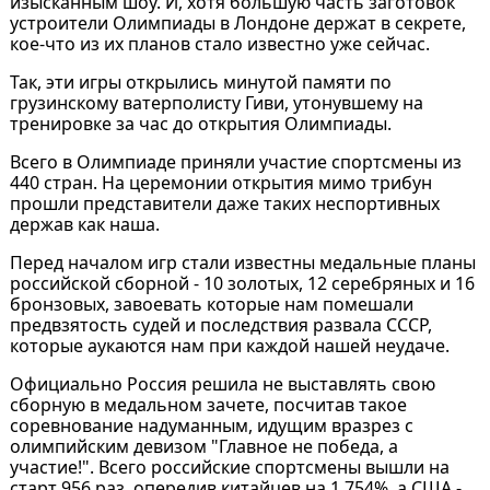
изысканным шоу. И, хотя большую часть заготовок
устроители Олимпиады в Лондоне держат в секрете,
кое-что из их планов стало известно уже сейчас.
Так, эти игры открылись минутой памяти по
грузинскому ватерполисту Гиви, утонувшему на
тренировке за час до открытия Олимпиады.
Всего в Олимпиаде приняли участие спортсмены из
440 стран. На церемонии открытия мимо трибун
прошли представители даже таких неспортивных
держав как наша.
Перед началом игр стали известны медальные планы
российской сборной - 10 золотых, 12 серебряных и 16
бронзовых, завоевать которые нам помешали
предвзятость судей и последствия развала СССР,
которые аукаются нам при каждой нашей неудаче.
Официально Россия решила не выставлять свою
сборную в медальном зачете, посчитав такое
соревнование надуманным, идущим вразрез с
олимпийским девизом "Главное не победа, а
участие!". Всего российские спортсмены вышли на
старт 956 раз, опередив китайцев на 1,754%, а США -