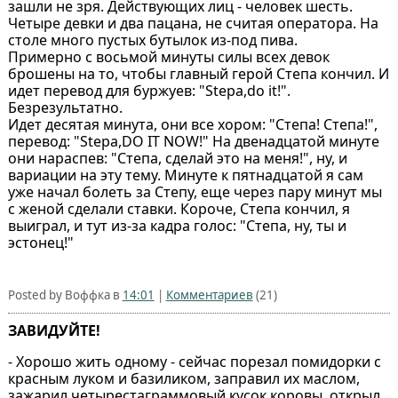
зашли не зря. Действующих лиц - человек шесть.
Четыре девки и два пацана, не считая оператора. На
столе много пустых бутылок из-под пива.
Примерно с восьмой минуты силы всех девок
брошены на то, чтобы главный герой Степа кончил. И
идет перевод для буржуев: "Stepa,do it!".
Безрезультатно.
Идет десятая минута, они все хором: "Степа! Степа!",
перевод: "Stepa,DO IT NOW!" На двенадцатой минуте
они нараспев: "Степа, сделай это на меня!", ну, и
вариации на эту тему. Минуте к пятнадцатой я сам
уже начал болеть за Степу, еще через пару минут мы
с женой сделали ставки. Короче, Степа кончил, я
выиграл, и тут из-за кадра голос: "Степа, ну, ты и
эстонец!"
Posted by Воффка в
14:01
|
Комментариев
(21)
ЗАВИДУЙТЕ!
- Хорошо жить одному - сейчас порезал помидорки с
красным луком и базиликом, заправил их маслом,
зажарил четырестаграммовый кусок коровы, открыл