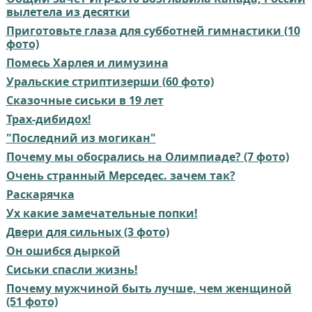
вылетела из десятки
Приготовьте глаза для субботней гимнастики (10
фото)
Помесь Харлея и лимузина
Уральские стриптизерши (60 фото)
Сказочные сиськи в 19 лет
Трах-дибидох!
"Последний из могикан"
Почему мы обосрались на Олимпиаде? (7 фото)
Очень странный Мерседес. зачем так?
Раскарячка
Ух какие замечательные попки!
Двери для сильных (3 фото)
Он ошибся дыркой
Сиськи спасли жизнь!
Почему мужчиной быть лучше, чем женщиной
(51 фото)