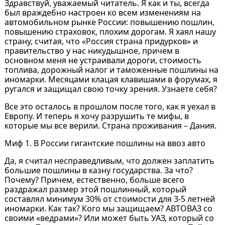
Здравствуй, уважаемый читатель. Я как и ты, всегда
был враждебно настроен ко всем изменениям на
автомобильном рынке России: повышению пошлин,
повышению страховок, плохим дорогам. Я хаял нашу
страну, считая, что «Россия страна придурков» и
правительство у нас никудышное, причем в
основном меня не устраивали дороги, стоимость
топлива, дорожный налог и таможенные пошлины на
иномарки. Месяцами клацая клавишами в форумах, я
ругался и защищал свою точку зрения. Узнаете себя?
Все это осталось в прошлом после того, как я уехал в
Европу. И теперь я хочу разрушить те мифы, в
которые мы все верили. Страна проживания – Дания.
Миф 1. В России гигантские пошлины на ввоз авто
Да, я считал несправедливым, что должен заплатить
большие пошлины в казну государства. За что?
Почему? Причем, естественно, больше всего
раздражал размер этой пошлинный, который
составлял минимум 30% от стоимости для 3-5 летней
иномарки. Как так? Кого мы защищаем? АВТОВАЗ со
своими «ведрами»? Или может быть УАЗ, который со