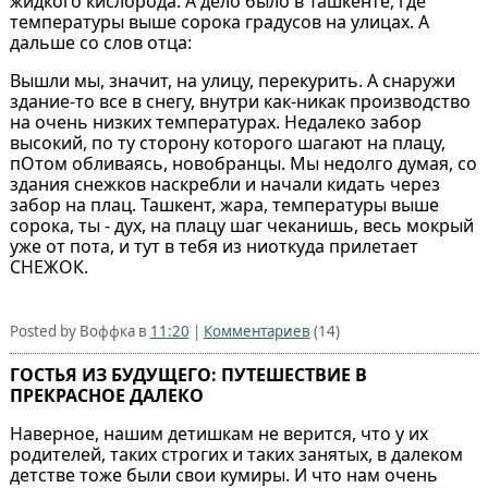
жидкого кислорода. А дело было в Ташкенте, где
температуры выше сорока градусов на улицах. А
дальше со слов отца:
Вышли мы, значит, на улицу, перекурить. А снаружи
здание-то все в снегу, внутри как-никак производство
на очень низких температурах. Недалеко забор
высокий, по ту сторону которого шагают на плацу,
пОтом обливаясь, новобранцы. Мы недолго думая, со
здания снежков наскребли и начали кидать через
забор на плац. Ташкент, жара, температуры выше
сорока, ты - дух, на плацу шаг чеканишь, весь мокрый
уже от пота, и тут в тебя из ниоткуда прилетает
СНЕЖОК.
Posted by Воффка в
11:20
|
Комментариев
(14)
ГОСТЬЯ ИЗ БУДУЩЕГО: ПУТЕШЕСТВИЕ В
ПРЕКРАСНОЕ ДАЛЕКО
Наверное, нашим детишкам не верится, что у их
родителей, таких строгих и таких занятых, в далеком
детстве тоже были свои кумиры. И что нам очень