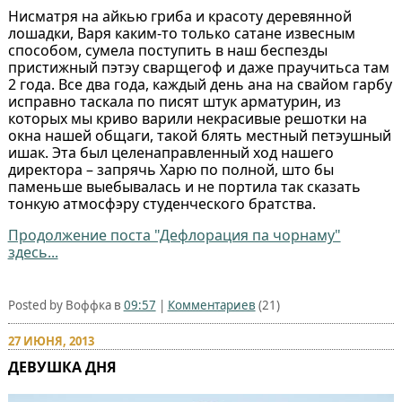
Нисматря на айкью гриба и красоту деревянной
лошадки, Варя каким-то только сатане извесным
способом, сумела поступить в наш беспезды
пристижный пэтэу сварщегоф и даже праучитьса там
2 года. Все два года, каждый день ана на свайом гарбу
исправно таскала по писят штук арматурин, из
которых мы криво варили некрасивые решотки на
окна нашей общаги, такой блять местный петэушный
ишак. Эта был целенаправленный ход нашего
директора – запрячь Харю по полной, што бы
паменьше выебывалась и не портила так сказать
тонкую атмосфэру студенческого братства.
Продолжение поста "Дефлорация па чорнаму"
здесь...
Posted by Воффка в
09:57
|
Комментариев
(21)
27 ИЮНЯ, 2013
ДЕВУШКА ДНЯ