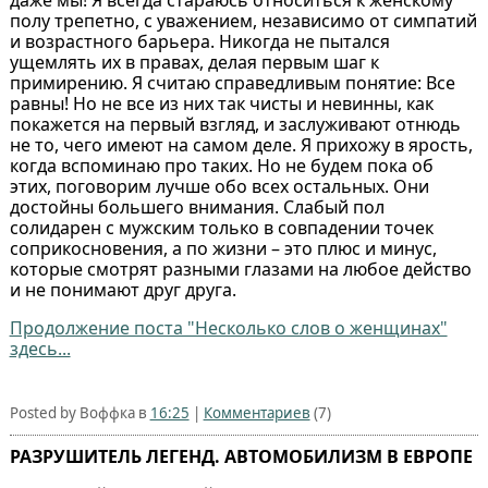
даже мы! Я всегда стараюсь относиться к женскому
полу трепетно, с уважением, независимо от симпатий
и возрастного барьера. Никогда не пытался
ущемлять их в правах, делая первым шаг к
примирению. Я считаю справедливым понятие: Все
равны! Но не все из них так чисты и невинны, как
покажется на первый взгляд, и заслуживают отнюдь
не то, чего имеют на самом деле. Я прихожу в ярость,
когда вспоминаю про таких. Но не будем пока об
этих, поговорим лучше обо всех остальных. Они
достойны большего внимания. Слабый пол
солидарен с мужским только в совпадении точек
соприкосновения, а по жизни – это плюс и минус,
которые смотрят разными глазами на любое действо
и не понимают друг друга.
Продолжение поста "Несколько слов о женщинах"
здесь...
Posted by Воффка в
16:25
|
Комментариев
(7)
РАЗРУШИТЕЛЬ ЛЕГЕНД. АВТОМОБИЛИЗМ В ЕВРОПЕ