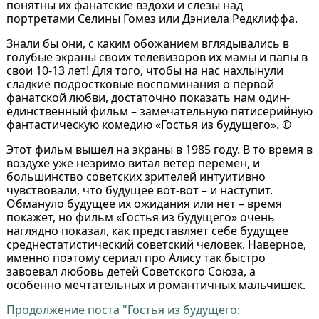
понятны их фанатские вздохи и слезы над
портретами Селины Гомез или Дэниела Редклиффа.
Знали бы они, с каким обожанием вглядывались в
голубые экраны своих телевизоров их мамы и папы в
свои 10-13 лет! Для того, чтобы на нас нахлынули
сладкие подростковые воспоминания о первой
фанатской любви, достаточно показать нам один-
единственный фильм – замечательную пятисерийную
фантастическую комедию «Гостья из будущего». ©
Этот фильм вышел на экраны в 1985 году. В то время в
воздухе уже незримо витал ветер перемен, и
большинство советских зрителей интуитивно
чувствовали, что будущее вот-вот – и наступит.
Обмануло будущее их ожидания или нет – время
покажет, но фильм «Гостья из будущего» очень
наглядно показал, как представляет себе будущее
среднестатистический советский человек. Наверное,
именно поэтому сериал про Алису так быстро
завоевал любовь детей Советского Союза, а
особенно мечтательных и романтичных мальчишек.
Продолжение поста "Гостья из будущего: