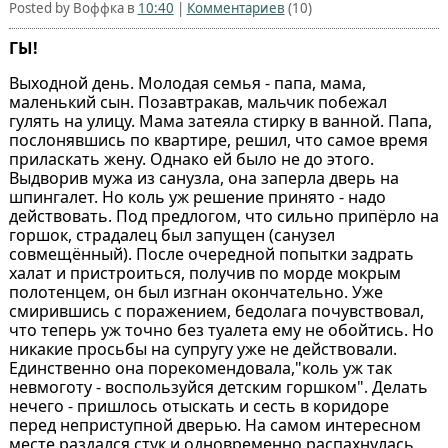
Posted by Воффка в
10:40
|
Комментариев
(10)
ГЫ!
Выходной день. Молодая семья - папа, мама,
маленький сын. Позавтракав, мальчик побежал
гулять на улицу. Мама затеяла стирку в ванной. Папа,
послонявшись по квартире, решил, что самое время
приласкать жену. Однако ей было не до этого.
Выдворив мужа из санузла, она заперла дверь на
шпингалет. Но коль уж решение принято - надо
действовать. Под предлогом, что сильно припёрло на
горшок, страдалец был запущен (санузел
совмещённый). После очередной попытки задрать
халат и пристроиться, получив по морде мокрым
полотенцем, он был изгнан окончательно. Уже
смирившись с поражением, бедолага почувствовал,
что теперь уж точно без туалета ему не обойтись. Но
никакие просьбы на супругу уже не действовали.
Единственно она порекомендовала,"коль уж так
невмоготу - воспользуйся детским горшком". Делать
нечего - пришлось отыскать и сесть в коридоре
перед неприступной дверью. На самом интересном
месте раздался стук и одновременно распахнулась