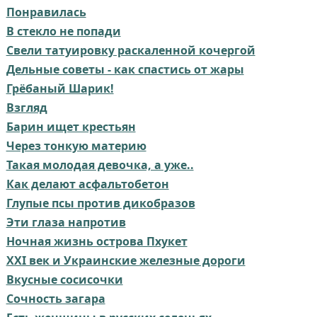
Понравилась
В стекло не попади
Свели татуировку раскаленной кочергой
Дельные советы - как спастись от жары
Грёбаный Шарик!
Взгляд
Барин ищет крестьян
Через тонкую материю
Такая молодая девочка, а уже..
Как делают асфальтобетон
Глупые псы против дикобразов
Эти глаза напротив
Ночная жизнь острова Пхукет
XXI век и Украинские железные дороги
Вкусные сосисочки
Сочность загара