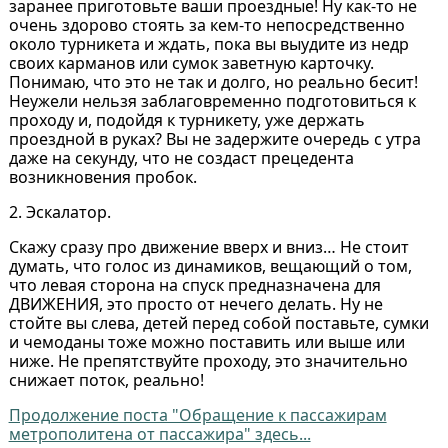
заранее приготовьте ваши проездные! Ну как-то не
очень здорово стоять за кем-то непосредственно
около турникета и ждать, пока вы выудите из недр
своих карманов или сумок заветную карточку.
Понимаю, что это не так и долго, но реально бесит!
Неужели нельзя заблаговременно подготовиться к
проходу и, подойдя к турникету, уже держать
проездной в руках? Вы не задержите очередь с утра
даже на секунду, что не создаст прецедента
возникновения пробок.
2. Эскалатор.
Скажу сразу про движение вверх и вниз… Не стоит
думать, что голос из динамиков, вещающий о том,
что левая сторона на спуск предназначена для
ДВИЖЕНИЯ, это просто от нечего делать. Ну не
стойте вы слева, детей перед собой поставьте, сумки
и чемоданы тоже можно поставить или выше или
ниже. Не препятствуйте проходу, это значительно
снижает поток, реально!
Продолжение поста "Обращение к пассажирам
метрополитена от пассажира" здесь...