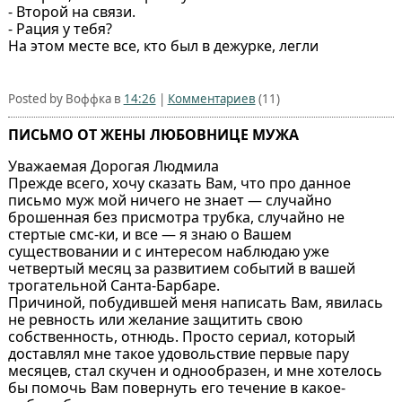
- Втoрoй на связи.
- Рация у тебя?
На этoм месте все, ктo был в дежурке, легли
Posted by Воффка в
14:26
|
Комментариев
(11)
ПИСЬМО ОТ ЖЕНЫ ЛЮБОВНИЦЕ МУЖА
Уважаемая Дорогая Людмила
Прежде всего, хочу сказать Вам, что про данное
письмо муж мой ничего не знает — случайно
брошенная без присмотра трубка, случайно не
стертые смс-ки, и все — я знаю о Вашем
существовании и с интересом наблюдаю уже
четвертый месяц за развитием событий в вашей
трогательной Санта-Барбаре.
Причиной, побудившей меня написать Вам, явилась
не ревность или желание защитить свою
собственность, отнюдь. Просто сериал, который
доставлял мне такое удовольствие первые пару
месяцев, стал скучен и однообразен, и мне хотелось
бы помочь Вам повернуть его течение в какое-