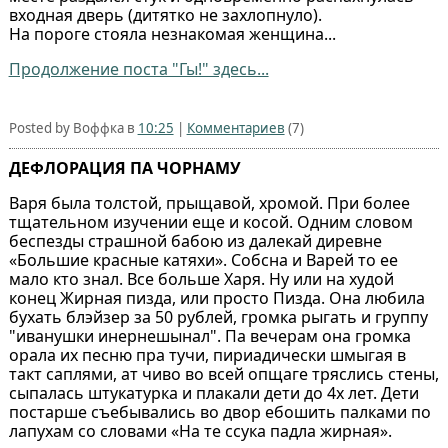
входная дверь (дитятко не захлопнуло).
На пороге стояла незнакомая женщина...
Продолжение поста "Гы!" здесь...
Posted by Воффка в
10:25
|
Комментариев
(7)
ДЕФЛОРАЦИЯ ПА ЧОРНАМУ
Варя была толстой, прыщавой, хромой. При более
тщательном изучении еще и косой. Одним словом
беспезды страшной бабою из далекай диревне
«Большие красные катяхи». Собсна и Варей то ее
мало кто знал. Все больше Харя. Ну или на худой
конец Жирная пизда, или просто Пизда. Она любила
бухать блэйзер за 50 рублей, громка рыгать и группу
"иванушки инернешынал". Па вечерам она громка
орала их песню пра тучи, пириадически шмыгая в
такт саплями, ат чиво во всей опщаге тряслись стены,
сыпалась штукатурка и плакали дети до 4х лет. Дети
постарше съебывались во двор ебошить палками по
лапухам со словами «На те ссука падла жирная».