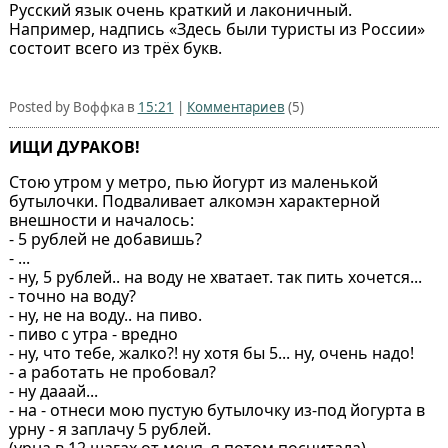
Русский язык очень краткий и лаконичный.
Например, надпись «Здесь были туристы из России»
состоит всего из трёх букв.
Posted by Воффка в
15:21
|
Комментариев
(5)
ИЩИ ДУРАКОВ!
Стою утром у метро, пью йогурт из маленькой
бутылочки. Подваливает алкомэн характерной
внешности и началось:
- 5 рублей не добавишь?
- ...
- ну, 5 рублей.. на воду не хватает. так пить хочется...
- точно на воду?
- ну, не на воду.. на пиво.
- пиво с утра - вредно
- ну, что тебе, жалко?! ну хотя бы 5... ну, очень надо!
- а работать не пробовал?
- ну дааай...
- на - отнеси мою пустую бутылочку из-под йогурта в
урну - я заплачу 5 рублей.
(урна в 12 шагах от меня, я потом посчитала)