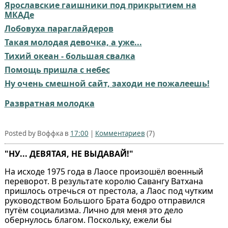
Ярославские гаишники под прикрытием на
МКАДе
Лобовуха параглайдеров
Такая молодая девочка, а уже...
Тихий океан - большая свалка
Помощь пришла с небес
Ну очень смешной сайт, заходи не пожалеешь!
Развратная молодка
Posted by Воффка в
17:00
|
Комментариев
(7)
"НУ... ДЕВЯТАЯ, НЕ ВЫДАВАЙ!"
На исходе 1975 года в Лаосе произошёл военный
переворот. В результате королю Савангу Ватхана
пришлось отречься от престола, а Лаос под чутким
руководством Большого Брата бодро отправился
путём социализма. Лично для меня это дело
обернулось благом. Поскольку, ежели бы