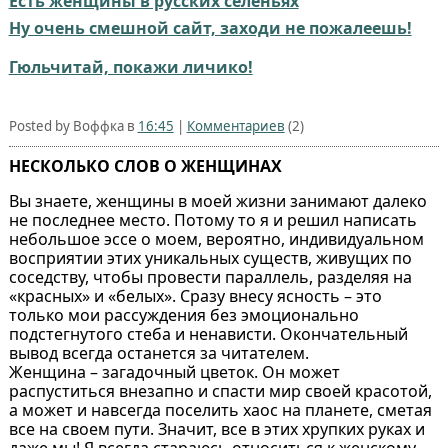
Есть женщины в русских селеньях
Ну очень смешной сайт, заходи не пожалеешь!
Гюльчитай, покажи личико!
Posted by Воффка в
16:45
|
Комментариев
(2)
НЕСКОЛЬКО СЛОВ О ЖЕНЩИНАХ
Вы знаете, женщины в моей жизни занимают далеко
не последнее место. Потому то я и решил написать
небольшое эссе о моем, вероятно, индивидуальном
восприятии этих уникальных существ, живущих по
соседству, чтобы провести параллель, разделяя на
«красных» и «белых». Сразу внесу ясность – это
только мои рассуждения без эмоционально
подстегнутого стеба и ненависти. Окончательный
вывод всегда останется за читателем.
Женщина – загадочный цветок. Он может
распуститься внезапно и спасти мир своей красотой,
а может и навсегда поселить хаос на планете, сметая
все на своем пути. Значит, все в этих хрупких руках и