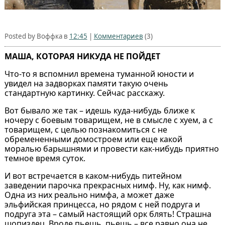
Posted by Воффка в
12:45
|
Комментариев
(3)
МАША, КОТОРАЯ НИКУДА НЕ ПОЙДЕТ
Что-то я вспомнил времена туманной юности и
увидел на задворках памяти такую очень
стандартную картинку. Сейчас расскажу.
Вот бывало же так – идешь куда-нибудь ближе к
ночеру с боевым товарищем, не в смысле с хуем, а с
товарищем, с целью познакомиться с не
обремененными домостроем или еще какой
моралью барышнями и провести как-нибудь приятно
темное время суток.
И вот встречается в каком-нибудь питейном
заведении парочка прекрасных нимф. Ну, как нимф.
Одна из них реально нимфа, а может даже
эльфийская принцесса, но рядом с ней подруга и
подруга эта – самый настоящий орк блять! Страшна
шопиздец. Вроде пьешь, пьешь – все равно она не