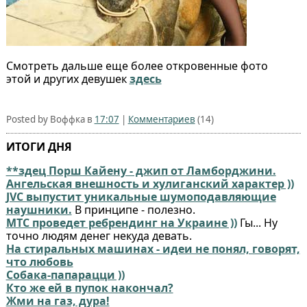
Смотреть дальше еще более откровенные фото
этой и других девушек
здесь
Posted by Воффка в
17:07
|
Комментариев
(14)
ИТОГИ ДНЯ
**здец Порш Кайену - джип от Ламборджини.
Ангельская внешность и хулиганский характер ))
JVC выпустит уникальные шумоподавляющие
наушники.
В принципе - полезно.
МТС проведет ребрендинг на Украине ))
Гы... Ну
точно людям денег некуда девать.
На стиральных машинах - идеи не понял, говорят,
что любовь
Собака-папарацци ))
Кто же ей в пупок накончал?
Жми на газ, дура!