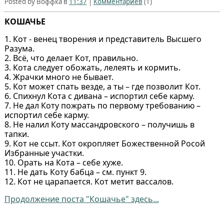
Posted by Воффка в
11:37
|
Комментариев
(1)
КОШАЧЬЕ
1. Кот - венец творения и представитель Высшего
Разума.
2. Всё, что делает Кот, правильно.
3. Кота следует обожать, лелеять и кормить.
4. Жрачки много не бывает.
5. Кот может спать везде, а ты – где позволит Кот.
6. Спихнул Кота с дивана – испортил себе карму.
7. Не дал Коту пожрать по первому требованию –
испортил себе карму.
8. Не налил Коту массандровского – получишь в
тапки.
9. Кот не ссыт. Кот окропляет Божественной Росой
Избранные участки.
10. Орать на Кота – себе хуже.
11. Не дать Коту бабца – см. пункт 9.
12. Кот не царапается. Кот метит вассалов.
Продолжение поста "Кошачье" здесь...