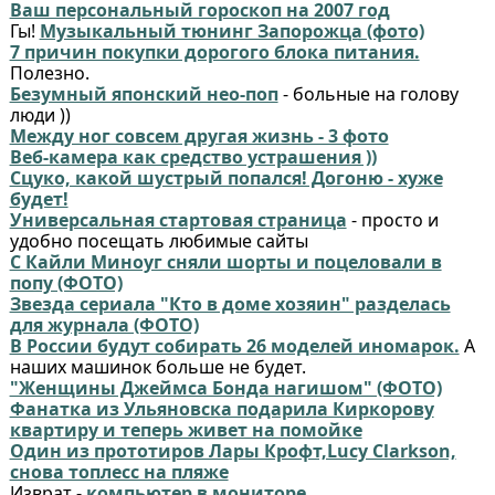
Ваш персональный гороскоп на 2007 год
Гы!
Музыкальный тюнинг Запорожца (фото)
7 причин покупки дорогого блока питания.
Полезно.
Безумный японский нео-поп
- больные на голову
люди ))
Между ног совсем другая жизнь - 3 фото
Веб-камера как средство устрашения ))
Сцуко, какой шустрый попался! Догоню - хуже
будет!
Универсальная стартовая страница
- просто и
удобно посещать любимые сайты
С Кайли Миноуг сняли шорты и поцеловали в
попу (ФОТО)
Звезда сериала "Кто в доме хозяин" разделась
для журнала (ФОТО)
В России будут собирать 26 моделей иномарок.
А
наших машинок больше не будет.
"Женщины Джеймса Бонда нагишом" (ФОТО)
Фанатка из Ульяновска подарила Киркорову
квартиру и теперь живет на помойке
Один из прототиров Лары Крофт,Lucy Clarkson,
снова топлесс на пляже
Изврат -
компьютер в мониторе