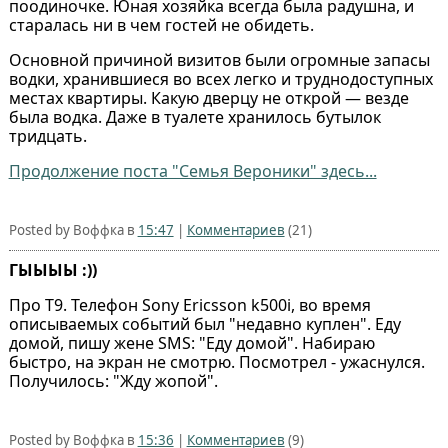
поодиночке. Юная хозяйка всегда была радушна, и
старалась ни в чем гостей не обидеть.
Основной причиной визитов были огромные запасы
водки, хранившиеся во всех легко и труднодоступных
местах квартиры. Какую дверцу не открой — везде
была водка. Даже в туалете хранилось бутылок
тридцать.
Продолжение поста "Семья Вероники" здесь...
Posted by Воффка в
15:47
|
Комментариев
(21)
ГЫЫЫЫ :))
Про T9. Телефон Sony Ericsson k500i, во время
описываемых событий был "недавно куплен". Еду
домой, пишу жене SMS: "Еду домой". Набираю
быстро, на экран не смотрю. Посмотрел - ужаснулся.
Получилось: "Жду жопой".
Posted by Воффка в
15:36
|
Комментариев
(9)