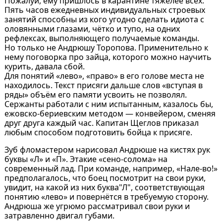
Пожалуй, ему пришлось в карантине тяжелее всех.
Пять часов ежедневных индивидуальных строевых
занятий способны из кого угодно сделать идиота с
оловянными глазами, чётко и тупо, на одних
рефлексах, выполняющего получаемые команды.
Но только не Андрюшу Торопова. Применительно к
нему поговорка про зайца, которого можно научить
курить, давала сбой.
Для понятий «лево», «право» в его голове места не
находилось. Текст присяги дальше слов «вступая в
ряды» объём его памяти усвоить не позволял.
Сержанты работали с ним испытанным, казалось бы,
ежовско-бериевским методом — конвейером, сменяя
друг друга каждый час. Капитан Щеглов приказал
любым способом подготовить бойца к присяге.
Зуб фломастером нарисовал Андрюше на кистях рук
буквы «Л» и «П». Этакие «сено-солома» на
современный лад. При команде, например, «Нале-во!»
предполагалось, что боец посмотрит на свои руки,
увидит, на какой из них буква"Л", соответствующая
понятию «лево» и повернётся в требуемую сторону.
Андрюша же угрюмо рассматривал свои руки и
затравленно двигал губами.