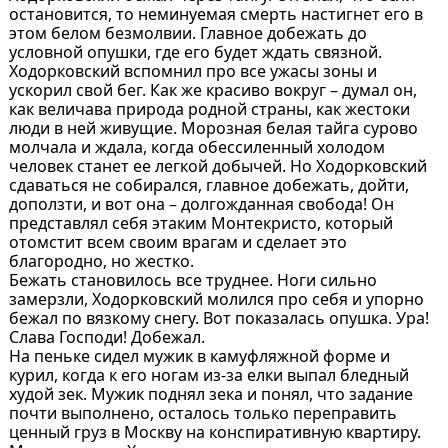
остановится, то неминуемая смерть настигнет его в
этом белом безмолвии. Главное добежать до
условной опушки, где его будет ждать связной.
Ходорковский вспомнил про все ужасы зоны и
ускорил свой бег. Как же красиво вокруг – думал он,
как величава природа родной страны, как жестоки
люди в ней живущие. Морозная белая тайга сурово
молчала и ждала, когда обессиленный холодом
человек станет ее легкой добычей. Но Ходорковский
сдаваться не собирался, главное добежать, дойти,
доползти, и вот она – долгожданная свобода! Он
представлял себя этаким Монтекристо, который
отомстит всем своим врагам и сделает это
благородно, но жестко.
Бежать становилось все труднее. Ноги сильно
замерзли, Ходорковский молился про себя и упорно
бежал по вязкому снегу. Вот показалась опушка. Ура!
Слава Господи! Добежал.
На пеньке сидел мужик в камуфляжной форме и
курил, когда к его ногам из-за елки выпал бледный
худой зек. Мужик поднял зека и понял, что задание
почти выполнено, осталось только переправить
ценный груз в Москву на конспиративную квартиру.