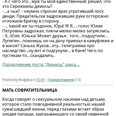
- А с чего это , муж ты мой единственный, решил, что
это Сережкины джинсы?
-…а чьи? – неумно спросил враз утративший лоск
денди. Предательски задрожавшие руки осторожно
отложили бритву в сторону.
- … какой же ты подонок, Юра! Я! Я…- голос Юлии
Петровны задрожал, плечи мелко-мелко затряслись.
- Э…Юля. Юлька! Может друзья , того…подшутили…
Лупягин…помнишь он на дачу приехал в камуфляже и
в маске? Санька Жуков…эту…телеграмма про
наследство…ну вот и подсунули… в бане! Чего по
пустякам-то…скандалить.
Продолжение поста "Джинсы" здесь...
Posted by Воффка в
15:41
|
Комментариев
(13)
МАТЬ СОВРАТИТЕЛЬНИЦА
Когда говорят о сексуальном насилии над детьми,
которое стало повседневной реальностью нашей
сумасшедшей жизни, перед глазами встает образ
злодея папаши, заигрывающего со своей невинной