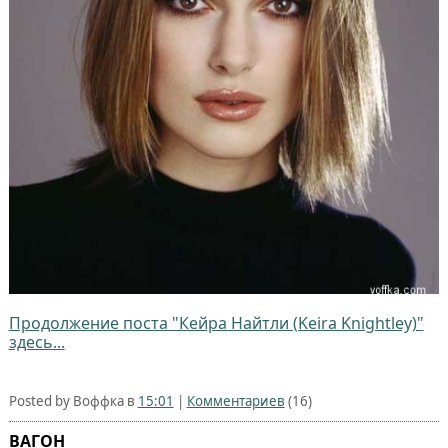
Продолжение поста "Кейра Найтли (Keira Knightley)"
здесь...
Posted by Воффка в
15:01
|
Комментариев
(16)
ВАГОН