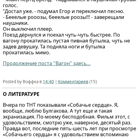
голос.
"Достал уже. - подумал Егор и переключил песню.
- Бееелые рооозы, бееелые роозы!!! - заверещали
наушники.
Он выключил плеер.
Поезд дёрнулся и поехал чуть-чуть быстрее. По
вагону прокатилась пустая пивная бутылка, чуть не
задев девушку. Та подняла ноги и бутылка
прокатилась мимо.
Продолжение поста "Вагон" здесь...
Posted by Воффка в
14:40
|
Комментариев
(15)
О ЛИТЕРАТУРЕ
Вчера по ТНТ показывали «Собачье сердце». Я,
вообще, люблю Булгакова. А тут еще и такая
экранизация. По-моему бесподобная. Фильм этот, с
удовольствием, смотрю уже, наверное, десятый раз.
Правда вот, последние пять-шесть лет при просмотре
«Собачьего сердца» я с удовольствием вспоминаю