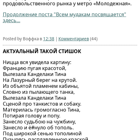
продовольственного рынка у метро «Молодежная».
Продолжение поста "Всем мудакам посвящается"
здесь...
Posted by Воффка в
12:38
|
Комментариев
(44)
АКТУАЛЬНЫЙ ТАКОЙ СТИШОК
Ницца вся увидела картину:
Францию пугая красотой,
Вылезала Канделаки Тина
На Лазурный берег на крутой.
Из объятой пламенем кабины,
Словно из пылающего танка,
Вылезала Канделаки Тина
Сценой про танкистов и собаку.
Материлась громогласно Тина,
Потирая голову и попу.
Занесло судьбою на чужбину,
Занесло и ё#нуло об тополь.
Под широкой сенью тополиной
Пузырясь расплавленною краской,