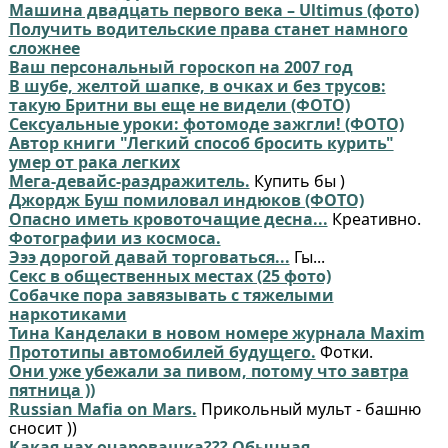
Машина двадцать первого века – Ultimus (фото)
Получить водительские права станет намного
сложнее
Ваш персональный гороскоп на 2007 год
В шубе, желтой шапке, в очках и без трусов:
такую Бритни вы еще не видели (ФОТО)
Сексуальные уроки: фотомоде зажгли! (ФОТО)
Автор книги "Легкий способ бросить курить"
умер от рака легких
Мега-девайс-раздражитель.
Купить бы )
Джордж Буш помиловал индюков (ФОТО)
Опасно иметь кровоточащие десна...
Креативно.
Фотографии из космоса.
Эээ дорогой давай торговаться...
Гы...
Секс в общественных местах (25 фото)
Собачке пора завязывать с тяжелыми
наркотиками
Тина Канделаки в новом номере журнала Maxim
Прототипы автомобилей будущего.
Фотки.
Они уже убежали за пивом, потому что завтра
пятница ))
Russian Mafia on Mars.
Прикольный мульт - башню
сносит ))
Какая нах очаровашка??? Обычная