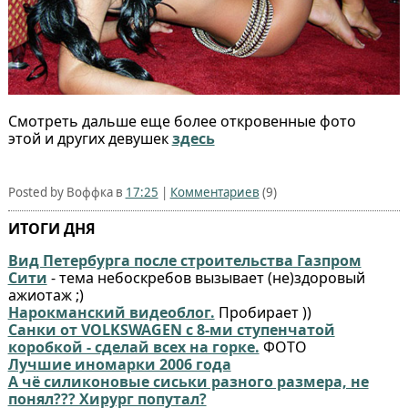
Смотреть дальше еще более откровенные фото
этой и других девушек
здесь
Posted by Воффка в
17:25
|
Комментариев
(9)
ИТОГИ ДНЯ
Вид Петербурга после строительства Газпром
Сити
- тема небоскребов вызывает (не)здоровый
ажиотаж ;)
Нарокманский видеоблог.
Пробирает ))
Санки от VOLKSWAGEN с 8-ми ступенчатой
коробкой - сделай всех на горке.
ФОТО
Лучшие иномарки 2006 года
А чё силиконовые сиськи разного размера, не
понял??? Хирург попутал?