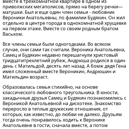
вместе в трехкомнатной квартире в одном из
приволжских мегаполисов, прямо на берегу речки—
матушки. Был и еще один член семьи - любовник
Вероники Анатольевны, по фамилии Будякин. Он жил
отдельно в центре города в однокомнатной хрущевке
на первом этаже. Вместе со своим родным братом
Васьком.
Все члены семьи были одногодками. Во всяком
случае, они сами так считали. Вероника Анатольевна,
Самец и Будякин недавно перешагнули христовый
тридцатитрехлетний рубеж, Андрюша родился в один
день с Матильдой, десять лет назад. А бомж дядя Гена
имел сложенный вместе Вероникин, Андрюшин и
Матильдин возраст.
Образовалась семья стихийно, на основе
классического любовного треугольника. В юности,
закадычные друзья Самец и Будякин познакомились с
Вероникой Анатольевной на дискотеке. Знакомство
переросло в теплые дружеские отношения, от
которых, как известно, до любви не далеко. Друзьям
тогда очень понравилось ходить к Веронике
Анатольевне в гости, сначала вместе, а потом