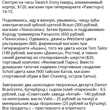
Смотрю на часы Swatch Irony (кварц, алюминиевый
корпус, $120, магазин при гипермаркете «Рамстор»):
14-15.
Поднимаюсь, иду в ванную, умываюсь, чищу зубы
электрической зубной щеткой Braun (300 рублей,
магазин «Техносила»). Затем бреюсь и подравниваю
бороду триммером Panasonic (650 рублей,
«Техносила»). Одеваюсь: джинсы Westland цвета
ультрамарин ($60, фирменный магазин при
гипермаркете «Ашан»), того же цвета носки Tom Tailor
(180 рублей, магазин «Джинсы», Ростов), и темно-
синий джемпер из «полированой» шерсти ($20,
торговый комплекс «Филевский Парк»). Вместо
домашних тапочек надеваю спортивные сандалии
Scholl цвета хаки (900 тайских батов, магазин
спортивной обуви в Ban Chaveng, остров Samui).
Завтракаю: два шоколадно-творожных десерта Danon
Bravissimo, бутерброд с сыром (хлеб «Нарезной» - 9,5
рублей, сыр «Советский» завода «Алтай» - 140 рублей
за килограмм, масло Valio – 25 рублей за пачку) и
минеральная вода «Боржоми» (25 рублей за бутылку).
Все продукты с – престижного и опрятного