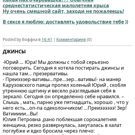
среднестатистическая малолетняя крыса
Ну очень смешной сайт, заходи не пожалеешь!
В сексе я люблю: доставлять удовольствие тебе ))
Posted by Воффка в
16:41
|
Комментариев
(0)
ДЖИНСЫ
-Юрий … Юра! Мы должны с тобой серьезно
поговорить. Сегодня я хотела постирать джинсы и
нашла там… презервативы.
- Преиээзер-вативы…пре…зер…вативы!- на манер
Карузовского паяца пропел холеный Юрий , скобля
утреннюю щетину и весело разглядывая себя в
зеркало. Сегодня он определенно себе нравился. –
Слышь , мать, парню уже пятнадцать, хорошо , что у
него есть…оп-па одеколончиком! …Преиээээээ! Зер!
Ватиииии…Вы!
Юлия Петровна ,рано поблекшая сорокалетняя
женщина, резко развернулась, закуталась в халат
поглубже и едко бросила через плечо: