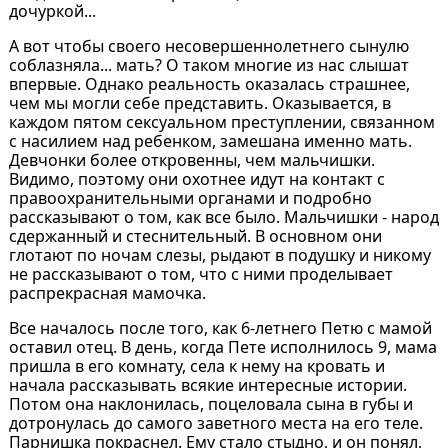
дочуркой...
А вот чтобы своего несовершеннолетнего сынулю
соблазняла... мать? О таком многие из нас слышат
впервые. Однако реальность оказалась страшнее,
чем мы могли себе представить. Оказывается, в
каждом пятом сексуальном преступлении, связанном
с насилием над ребенком, замешана именно мать.
Девчонки более откровенны, чем мальчишки.
Видимо, поэтому они охотнее идут на контакт с
правоохранительными органами и подробно
рассказывают о том, как все было. Мальчишки - народ
сдержанный и стеснительный. В основном они
глотают по ночам слезы, рыдают в подушку и никому
не рассказывают о том, что с ними проделывает
распрекрасная мамочка.
Все началось после того, как 6-летнего Петю с мамой
оставил отец. В день, когда Пете исполнилось 9, мама
пришла в его комнату, села к нему на кровать и
начала рассказывать всякие интересные истории.
Потом она наклонилась, поцеловала сына в губы и
дотронулась до самого заветного места на его теле.
Парнишка покраснел. Ему стало стыдно, и он понял,