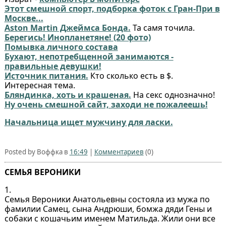
Этот смешной спорт, подборка фоток с Гран-При в
Москве...
Aston Martin Джеймса Бонда.
Та самя точила.
Берегись! Инопланетяне! (20 фото)
Помывка личного состава
Бухают, непотребщенной занимаются -
правильные девушки!
Источник питания.
Кто сколько есть в $.
Интересная тема.
Бляндинка, хоть и крашеная.
На секс однозначно!
Ну очень смешной сайт, заходи не пожалеешь!
Начальница ищет мужчину для ласки.
Posted by Воффка в
16:49
|
Комментариев
(0)
СЕМЬЯ ВЕРОНИКИ
1.
Семья Вероники Анатольевны состояла из мужа по
фамилии Самец, сына Андрюши, бомжа дяди Гены и
собаки с кошачьим именем Матильда. Жили они все