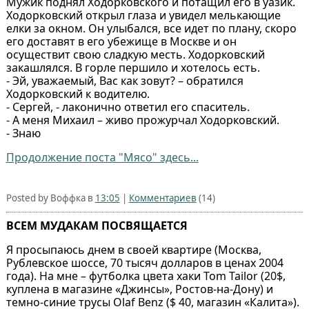
Мужик поднял Ходорковского и потащил его в уазик.
Ходорковский открыл глаза и увидел мелькающие
елки за окном. Он улыбался, все идет по плану, скоро
его доставят в его убежище в Москве и он
осуществит свою сладкую месть. Ходорковский
закашлялся. В горле першило и хотелось есть.
- Эй, уважаемый, Вас как зовут? – обратился
Ходорковский к водителю.
- Сергей, - лаконично ответил его спаситель.
- А меня Михаил – живо прожурчал Ходорковский.
- Знаю
Продолжение поста "Мясо" здесь...
Posted by Воффка в
13:05
|
Комментариев
(14)
ВСЕМ МУДАКАМ ПОСВЯЩАЕТСЯ
Я просыпаюсь днем в своей квартире (Москва,
Рублевское шоссе, 70 тысяч долларов в ценах 2004
года). На мне – футболка цвета хаки Tom Tailor (20$,
куплена в магазине «Джинсы», Ростов-на-Дону) и
темно-синие трусы Olaf Benz ($ 40, магазин «Калита»).