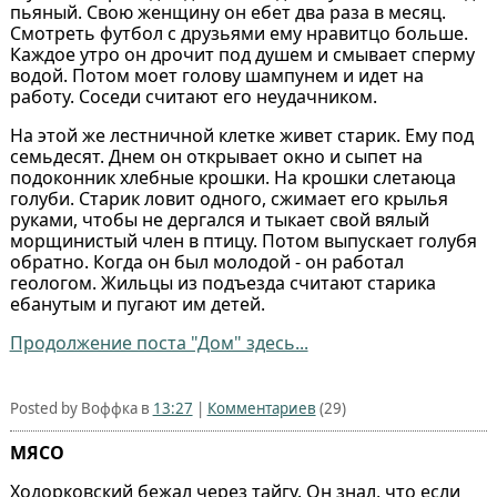
пьяный. Свою женщину он ебет два раза в месяц.
Смотреть футбол с друзьями ему нравитцо больше.
Каждое утро он дрочит под душем и смывает сперму
водой. Потом моет голову шампунем и идет на
работу. Соседи считают его неудачником.
На этой же лестничной клетке живет старик. Ему под
семьдесят. Днем он открывает окно и сыпет на
подоконник хлебные крошки. На крошки слетаюца
голуби. Старик ловит одного, сжимает его крылья
руками, чтобы не дергался и тыкает свой вялый
морщинистый член в птицу. Потом выпускает голубя
обратно. Когда он был молодой - он работал
геологом. Жильцы из подъезда считают старика
ебанутым и пугают им детей.
Продолжение поста "Дом" здесь...
Posted by Воффка в
13:27
|
Комментариев
(29)
МЯСО
Ходорковский бежал через тайгу. Он знал, что если