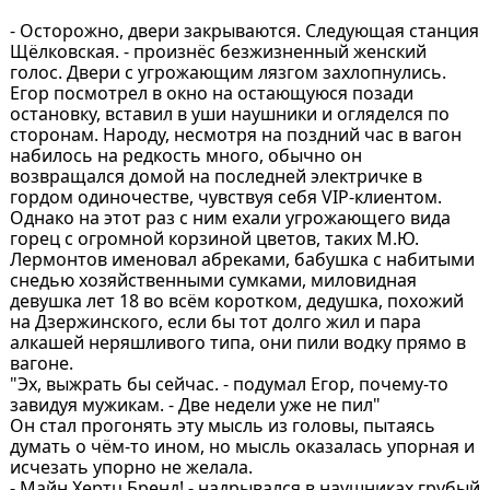
- Осторожно, двери закрываются. Следующая станция
Щёлковская. - произнёс безжизненный женский
голос. Двери с угрожающим лязгом захлопнулись.
Егор посмотрел в окно на остающуюся позади
остановку, вставил в уши наушники и огляделся по
сторонам. Народу, несмотря на поздний час в вагон
набилось на редкость много, обычно он
возвращался домой на последней электричке в
гордом одиночестве, чувствуя себя VIP-клиентом.
Однако на этот раз с ним ехали угрожающего вида
горец с огромной корзиной цветов, таких М.Ю.
Лермонтов именовал абреками, бабушка с набитыми
снедью хозяйственными сумками, миловидная
девушка лет 18 во всём коротком, дедушка, похожий
на Дзержинского, если бы тот долго жил и пара
алкашей неряшливого типа, они пили водку прямо в
вагоне.
"Эх, выжрать бы сейчас. - подумал Егор, почему-то
завидуя мужикам. - Две недели уже не пил"
Он стал прогонять эту мысль из головы, пытаясь
думать о чём-то ином, но мысль оказалась упорная и
исчезать упорно не желала.
- Майн Хертц Бренд! - надрывался в наушниках грубый