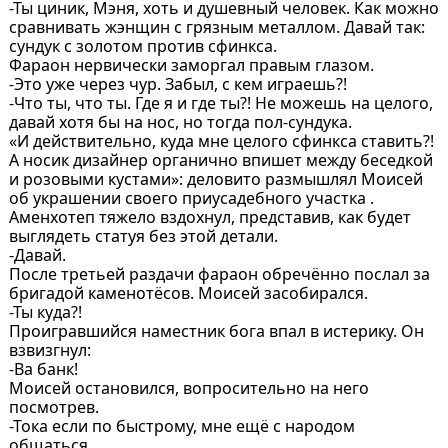
-Ты циник, Мэня, хоть и душевный человек. Как можно
сравнивать жэнщин с грязным металлом. Давай так:
сундук с золотом против сфинкса.
Фараон нервически заморгал правым глазом.
-Это уже через чур. Забыл, с кем играешь?!
-Что ты, что ты. Где я и где ты?! Не можешь на целого,
давай хотя бы на нос, но тогда пол-сундука.
«И действительно, куда мне целого сфинкса ставить?!
А носик дизайнер органично впишет между беседкой
и розовыми кустами»: деловито размышлял Моисей
об украшении своего приусадебного участка .
Аменхотеп тяжело вздохнул, представив, как будет
выглядеть статуя без этой детали.
-Давай.
После третьей раздачи фараон обречённо послал за
бригадой каменотёсов. Моисей засобирался.
-Ты куда?!
Проигравшийся наместник бога впал в истерику. Он
взвизгнул:
-Ва банк!
Моисей остановился, вопросительно на него
посмотрев.
-Тока если по быстрому, мне ещё с народом
общаться.