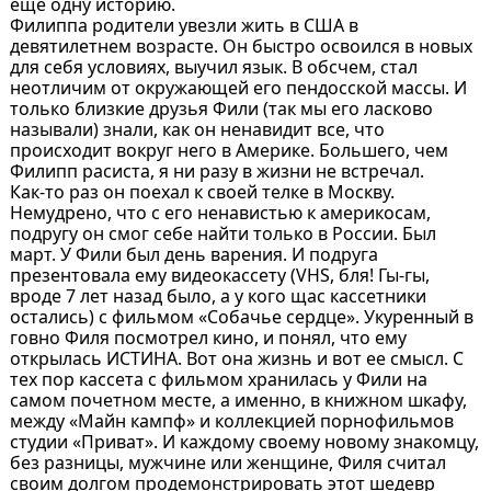
еще одну историю.
Филиппа родители увезли жить в США в
девятилетнем возрасте. Он быстро освоился в новых
для себя условиях, выучил язык. В обсчем, стал
неотличим от окружающей его пендосской массы. И
только близкие друзья Фили (так мы его ласково
называли) знали, как он ненавидит все, что
происходит вокруг него в Америке. Большего, чем
Филипп расиста, я ни разу в жизни не встречал.
Как-то раз он поехал к своей телке в Москву.
Немудрено, что с его ненавистью к америкосам,
подругу он смог себе найти только в России. Был
март. У Фили был день варения. И подруга
презентовала ему видеокассету (VHS, бля! Гы-гы,
вроде 7 лет назад было, а у кого щас кассетники
остались) с фильмом «Собачье сердце». Укуренный в
говно Филя посмотрел кино, и понял, что ему
открылась ИСТИНА. Вот она жизнь и вот ее смысл. С
тех пор кассета с фильмом хранилась у Фили на
самом почетном месте, а именно, в книжном шкафу,
между «Майн кампф» и коллекцией порнофильмов
студии «Приват». И каждому своему новому знакомцу,
без разницы, мужчине или женщине, Филя считал
своим долгом продемонстрировать этот шедевр