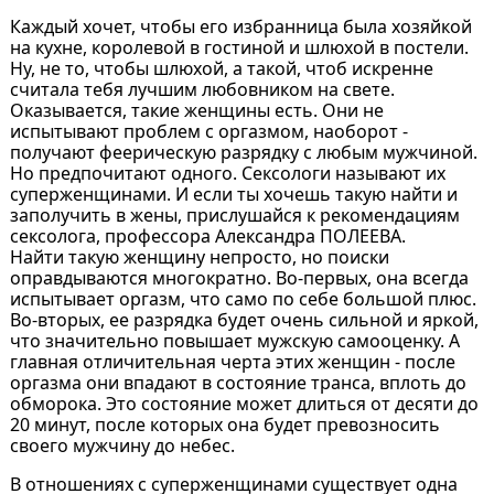
Каждый хочет, чтобы его избранница была хозяйкой
на кухне, королевой в гостиной и шлюхой в постели.
Ну, не то, чтобы шлюхой, а такой, чтоб искренне
считала тебя лучшим любовником на свете.
Оказывается, такие женщины есть. Они не
испытывают проблем с оргазмом, наоборот -
получают феерическую разрядку с любым мужчиной.
Но предпочитают одного. Сексологи называют их
суперженщинами. И если ты хочешь такую найти и
заполучить в жены, прислушайся к рекомендациям
сексолога, профессора Александра ПОЛЕЕВА.
Найти такую женщину непросто, но поиски
оправдываются многократно. Во-первых, она всегда
испытывает оргазм, что само по себе большой плюс.
Во-вторых, ее разрядка будет очень сильной и яркой,
что значительно повышает мужскую самооценку. А
главная отличительная черта этих женщин - после
оргазма они впадают в состояние транса, вплоть до
обморока. Это состояние может длиться от десяти до
20 минут, после которых она будет превозносить
своего мужчину до небес.
В отношениях с суперженщинами существует одна