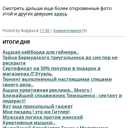
Смотреть дальше еще более откровенные фото
этой и других девушек
здесь
Posted by Воффка в
17:00
|
Комментариев
(9)
ИТОГИ ДНЯ
Аццкая кейборда для геймера..
Тайна Бермудского треугольника до сих пор не
раскрыта
Сертификат на 50% покупки в подарок в
магазинах Л'Этуаль.
Тюнинг выполненный настоящими спецами
своего дела..
Аццки креативная реклама.. Много !
Ближайший сподвижник Тимошенко - сектант и
педераст!
Вот еще прикольный гаджет
Мне пиздец ! это же Гитлер!
Мужская логика против женской
Креативные мышки..
Индийский блокбастер Танец с Молотками