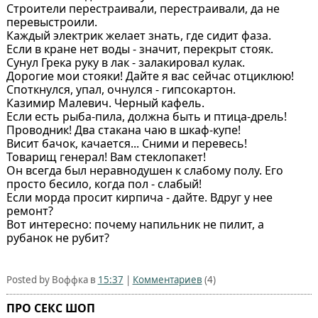
Строители перестраивали, перестраивали, да не
перевыстроили.
Каждый электрик желает знать, где сидит фаза.
Если в кране нет воды - значит, перекрыт стояк.
Сунул Грека руку в лак - залакировал кулак.
Дорогие мои стояки! Дайте я вас сейчас отциклюю!
Споткнулся, упал, очнулся - гипсокартон.
Казимир Малевич. Черный кафель.
Если есть рыба-пила, должна быть и птица-дрель!
Проводник! Два стакана чаю в шкаф-купе!
Висит бачок, качается... Сними и перевесь!
Товарищ генерал! Вам стеклопакет!
Он всегда был неравнодушен к слабому полу. Его
просто бесило, когда пол - слабый!
Если морда просит кирпича - дайте. Вдруг у нее
ремонт?
Вот интересно: почему напильник не пилит, а
рубанок не рубит?
Posted by Воффка в
15:37
|
Комментариев
(4)
ПРО СЕКС ШОП