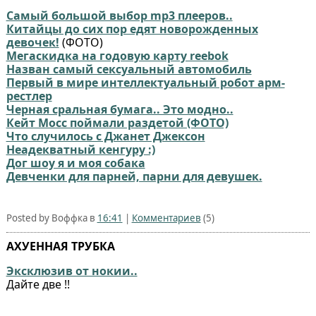
Самый большой выбор mp3 плееров..
Китайцы до сих пор едят новорожденных
девочек!
(ФОТО)
Мегаскидка на годовую карту reebok
Назван самый сексуальный автомобиль
Первый в мире интеллектуальный робот арм-
рестлер
Черная сральная бумага.. Это модно..
Кейт Мосс поймали раздетой (ФОТО)
Что случилось с Джанет Джексон
Неадекватный кенгуру :)
Дог шоу я и моя собака
Девченки для парней, парни для девушек.
Posted by Воффка в
16:41
|
Комментариев
(5)
АХУЕННАЯ ТРУБКА
Эксклюзив от нокии..
Дайте две !!