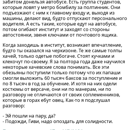
забитом донельзя автобусе. Есть группа студентов,
которые ловят у метро бомбилу за полтинник. Они
подъезжают с ним к главному входу и, выходя из
машины, делают вид, будто отпускают персонального
водителя. А есть такие, которые едут на автобусе,
потом огибают институт и заходят со стороны
автостоянки, звеня ключами от почтового ящика.
Когда заходишь в институт, возникает впечатление,
будто ты оказался на черкизоне. Те же самые толпы
хачей, только одетые побогаче. Стоят кучками и
клекочут по-своему. Я за полтора года даже научился
некоторые хачевские слова понимать. Все эти
обезьяны поступили только потому что их папаши
смогли выложить 60 тысяч баксов за поступление и
по 8 тысяч в год за обучение. И хотя на них одели
костюмы от версаче, они ни по манерам, ни по
разговору не отличаются от своих соплеменников,
которые в горах ебут овец. Как-то я подслушал
разговор:
- Эй пошли на пару, да?
- Подожди, Гиви, надо опоздать для солидности.