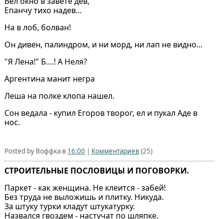
Вел окно в завете дев,
Епанчу тихо надев...
На в лоб, болван!
Он дивен, палиндром, и ни морд, ни лап не видно...
"Я Лена!" Б....! А Неля?
Аргентина манит негра
Леша на полке клопа нашел.
Сон ведала - купил Егоров творог, ел и пукал Аде в
нос.
Posted by Воффка в
16:00
|
Комментариев
(25)
СТРОИТЕЛЬНЫЕ ПОСЛОВИЦЫ И ПОГОВОРКИ.
Паркет - как женщина. Не клеится - забей!
Без труда не выложишь и плитку. Никуда.
За штуку турки кладут штукатурку.
Назвался гвоздем - настучат по шляпке.