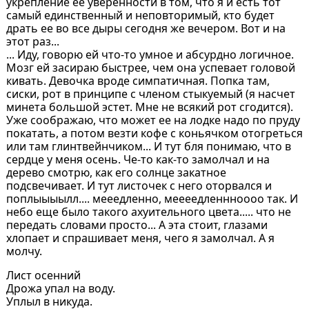
укрепление ее уверенности в том, что я и есть тот
самый единственный и неповторимый, кто будет
драть ее во все дыры сегодня же вечером. Вот и на
этот раз...
... Иду, говорю ей что-то умное и абсурдно логичное.
Мозг ей засираю быстрее, чем она успевает головой
кивать. Девочка вроде симпатичная. Попка там,
сиски, рот в принципе с членом стыкуемый (я насчет
минета большой эстет. Мне не всякий рот сгодится).
Уже соображаю, что может ее на лодке надо по пруду
покатать, а потом везти кофе с коньячком отогреться
или там глинтвейнчиком... И тут бля понимаю, что в
сердце у меня осень. Че-то как-то замолчал и на
дерево смотрю, как его солнце закатное
подсвечивает. И тут листочек с него оторвался и
поплыыыылл.... мееедленно, меееедленнноооо так. И
небо еще было такого ахуительного цвета..... что не
передать словами просто... А эта стоит, глазами
хлопает и спрашивает меня, чего я замолчал. А я
молчу.
Лист осенний
Дрожа упал на воду.
Уплыл в никуда.