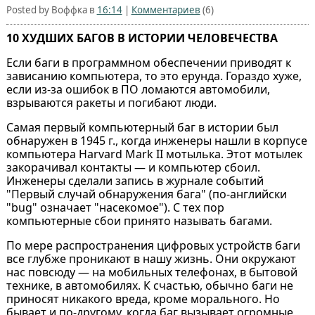
Posted by Воффка в
16:14
|
Комментариев
(6)
10 ХУДШИХ БАГОВ В ИСТОРИИ ЧЕЛОВЕЧЕСТВА
Если баги в программном обеспечении приводят к
зависанию компьютера, то это ерунда. Гораздо хуже,
если из-за ошибок в ПО ломаются автомобили,
взрываются ракеты и погибают люди.
Самая первый компьютерный баг в истории был
обнаружен в 1945 г., когда инженеры нашли в корпусе
компьютера Harvard Mark II мотылька. Этот мотылек
закорачивал контакты — и компьютер сбоил.
Инженеры сделали запись в журнале событий
"Первый случай обнаружения бага" (по-английски
"bug" означает "насекомое"). С тех пор
компьютерные сбои принято называть багами.
По мере распространения цифровых устройств баги
все глубже проникают в нашу жизнь. Они окружают
нас повсюду — на мобильных телефонах, в бытовой
технике, в автомобилях. К счастью, обычно баги не
приносят никакого вреда, кроме морального. Но
бывает и по-другому, когда баг вызывает огромные