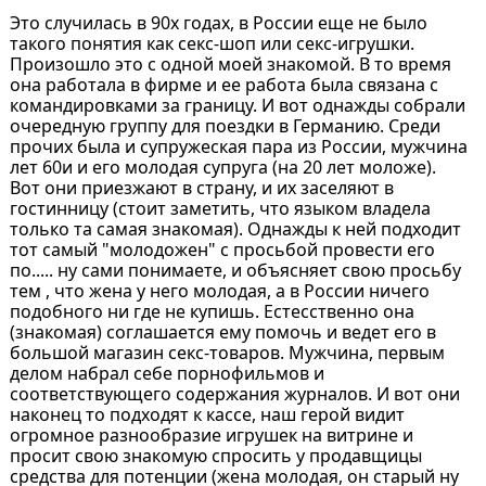
Это случилась в 90х годах, в России еще не было
такого понятия как секс-шоп или секс-игрушки.
Произошло это с одной моей знакомой. В то время
она работала в фирме и ее работа была связана с
командировками за границу. И вот однажды собрали
очередную группу для поездки в Германию. Среди
прочих была и супружеская пара из России, мужчина
лет 60и и его молодая супруга (на 20 лет моложе).
Вот они приезжают в страну, и их заселяют в
гостинницу (стоит заметить, что языком владела
только та самая знакомая). Однажды к ней подходит
тот самый "молодожен" с просьбой провести его
по..... ну сами понимаете, и объясняет свою просьбу
тем , что жена у него молодая, а в России ничего
подобного ни где не купишь. Естесственно она
(знакомая) соглашается ему помочь и ведет его в
большой магазин секс-товаров. Мужчина, первым
делом набрал себе порнофильмов и
соответствующего содержания журналов. И вот они
наконец то подходят к кассе, наш герой видит
огромное разнообразие игрушек на витрине и
просит свою знакомую спросить у продавщицы
средства для потенции (жена молодая, он старый ну