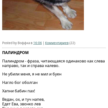
Posted by Воффка в
16:06
|
Комментариев
(22)
ПАЛИНДРОМ
Палиндром - фраза, читающаяся одинаково как слева
направо, так и справа налево.
Не убили меня, я не мил и буен
Нагло бог оболган
Хапни бабин пах!
Ведан, ох, и туч напев,
Едет Ева, звонко лев