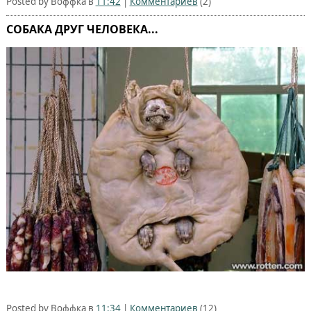
Posted by Воффка в
11:42
|
Комментариев
(2)
СОБАКА ДРУГ ЧЕЛОВЕКА...
Posted by Воффка в
11:34
|
Комментариев
(12)