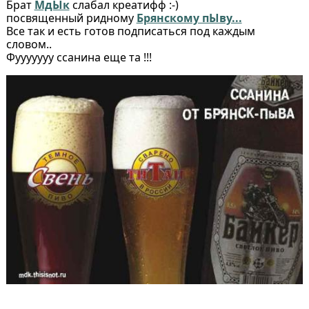
Брат
МдЫк
слабал креатифф :-)
посвященный ридному
Брянскому пЫву...
Все так и есть готов подписаться под каждым
словом..
Фууууууу ссанина еще та !!!