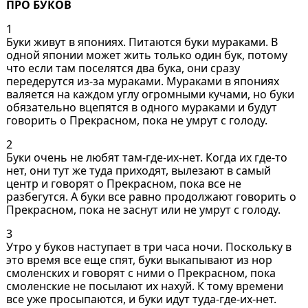
ПРО БУКОВ
1
Буки живут в япониях. Питаются буки мураками. В
одной японии может жить только один бук, потому
что если там поселятся два бука, они сразу
передерутся из-за мураками. Мураками в япониях
валяется на каждом углу огромными кучами, но буки
обязательно вцепятся в одного мураками и будут
говорить о Прекрасном, пока не умрут с голоду.
2
Буки очень не любят там-где-их-нет. Когда их где-то
нет, они тут же туда приходят, вылезают в самый
центр и говорят о Прекрасном, пока все не
разбегутся. А буки все равно продолжают говорить о
Прекрасном, пока не заснут или не умрут с голоду.
3
Утро у буков наступает в три часа ночи. Поскольку в
это время все еще спят, буки выкапывают из нор
смоленских и говорят с ними о Прекрасном, пока
смоленские не посылают их нахуй. К тому времени
все уже просыпаются, и буки идут туда-где-их-нет.