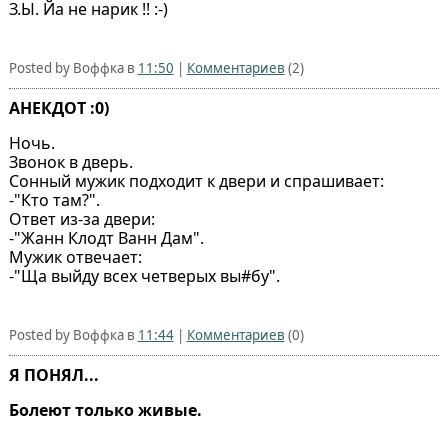
З.Ы. Йа не нарик !! :-)
Posted by Воффка в
11:50
|
Комментариев
(2)
АНЕКДОТ :0)
Ночь.
Звонок в дверь.
Сонный мужик подходит к двери и спрашивает:
-"Кто там?".
Ответ из-за двери:
-"Жанн Клодт Ванн Дам".
Мужик отвечает:
-"Ща выйду всех четверых вы#бу".
Posted by Воффка в
11:44
|
Комментариев
(0)
Я ПОНЯЛ...
Болеют только живые.